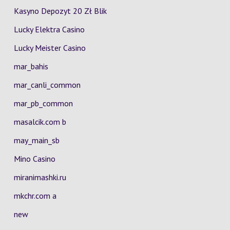
Kasyno Depozyt 20 Zł Blik
Lucky Elektra Casino
Lucky Meister Casino
mar_bahis
mar_canli_common
mar_pb_common
masalcik.com b
may_main_sb
Mino Casino
miranimashki.ru
mkchr.com a
new