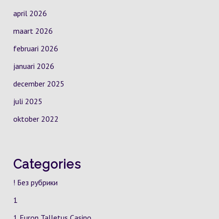
april 2026
maart 2026
februari 2026
januari 2026
december 2025
juli 2025
oktober 2022
Categories
! Без рубрики
1
1 Euron Talletus Casino