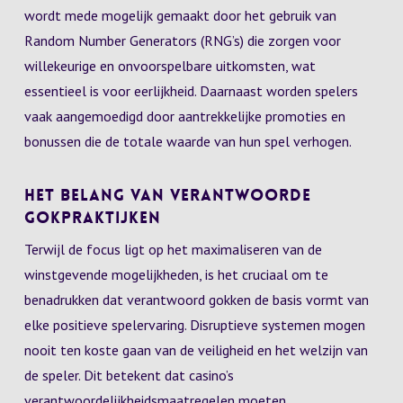
wordt mede mogelijk gemaakt door het gebruik van
Random Number Generators (RNG’s) die zorgen voor
willekeurige en onvoorspelbare uitkomsten, wat
essentieel is voor eerlijkheid. Daarnaast worden spelers
vaak aangemoedigd door aantrekkelijke promoties en
bonussen die de totale waarde van hun spel verhogen.
Het Belang van Verantwoorde
Gokpraktijken
Terwijl de focus ligt op het maximaliseren van de
winstgevende mogelijkheden, is het cruciaal om te
benadrukken dat verantwoord gokken de basis vormt van
elke positieve spelervaring. Disruptieve systemen mogen
nooit ten koste gaan van de veiligheid en het welzijn van
de speler. Dit betekent dat casino’s
verantwoordelijkheidsmaatregelen moeten