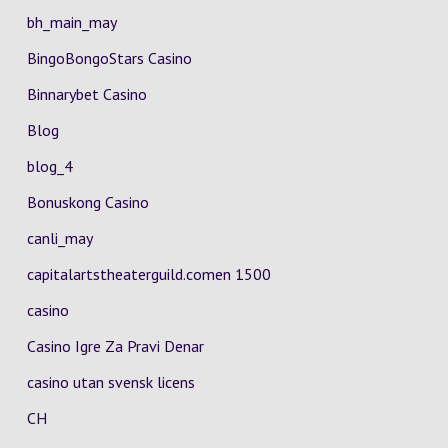
bh_main_may
BingoBongoStars Casino
Binnarybet Casino
Blog
blog_4
Bonuskong Casino
canli_may
capitalartstheaterguild.comen 1500
casino
Casino Igre Za Pravi Denar
casino utan svensk licens
CH