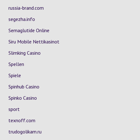
russia-brand.com
segezha.info
Semaglutide Online
Siru Mobile Nettikasinot
Slimking Casino
Spellen
Spiele
Spinhub Casino
Spinko Casino
sport
texnoff.com
trudogolikam.ru