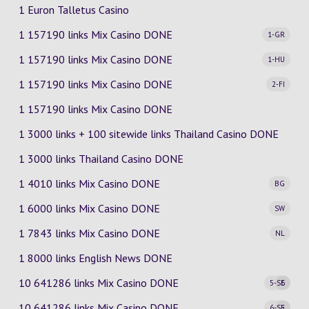
1 Euron Talletus Casino
1 157190 links Mix Casino
DONE
1-GR
1 157190 links Mix Casino
DONE
1-HU
1 157190 links Mix Casino
DONE
2-FI
1 157190 links Mix Casino DONE
1 3000 links + 100 sitewide links Thailand Casino DONE
1 3000 links Thailand Casino DONE
1 4010 links Mix Casino
DONE
BG
1 6000 links Mix Casino
DONE
SW
1 7843 links Mix Casino
DONE
NL
1 8000 links English News DONE
10 641286 links Mix Casino
DONE
5-SE
6
10 641286 links Mix Casino
DONE
6-SE
5