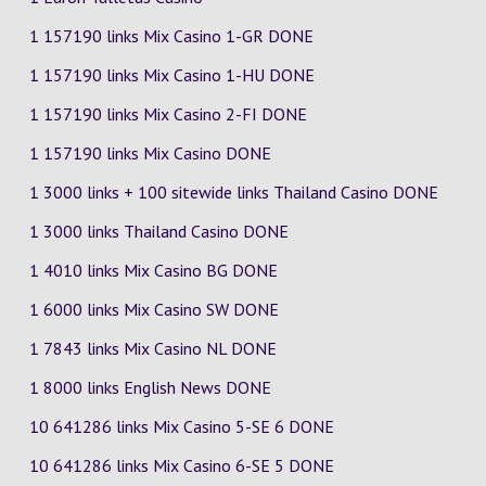
1 157190 links Mix Casino
1-GR
DONE
1 157190 links Mix Casino
1-HU
DONE
1 157190 links Mix Casino
2-FI
DONE
1 157190 links Mix Casino DONE
1 3000 links + 100 sitewide links Thailand Casino DONE
1 3000 links Thailand Casino DONE
1 4010 links Mix Casino
BG
DONE
1 6000 links Mix Casino
SW
DONE
1 7843 links Mix Casino
NL
DONE
1 8000 links English News DONE
10 641286 links Mix Casino
5-SE
6
DONE
10 641286 links Mix Casino
6-SE
5
DONE