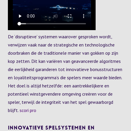
De ‘disruptieve’ systemen waarover gesproken wordt,
verwijzen vaak naar de strategische en technologische
doorbraken die de traditionele manier van gokken op zijn
kop zetten. Dit kan variëren van geavanceerde algoritmes
die eerlijkheid garanderen tot innovatieve bonusstructuren
en loyaliteitsprogramma’s die spelers meer waarde bieden.
Het doel is altijd hetzelfde: een aantrekkelijkere en
potentieel winstgevendere omgeving creëren voor de
speler, terwijl de integriteit van het spel gewaarborgd
blijft.
scori pro
Innovatieve Spelsystemen en