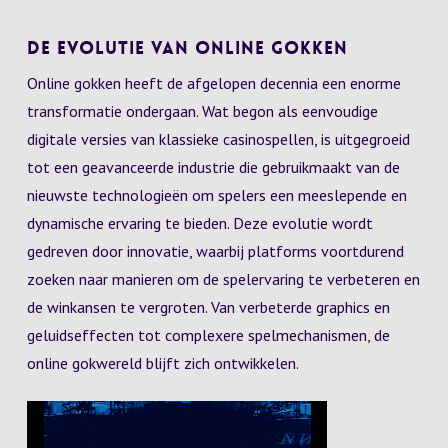
De Evolutie van Online Gokken
Online gokken heeft de afgelopen decennia een enorme
transformatie ondergaan. Wat begon als eenvoudige
digitale versies van klassieke casinospellen, is uitgegroeid
tot een geavanceerde industrie die gebruikmaakt van de
nieuwste technologieën om spelers een meeslepende en
dynamische ervaring te bieden. Deze evolutie wordt
gedreven door innovatie, waarbij platforms voortdurend
zoeken naar manieren om de spelervaring te verbeteren en
de winkansen te vergroten. Van verbeterde graphics en
geluidseffecten tot complexere spelmechanismen, de
online gokwereld blijft zich ontwikkelen.