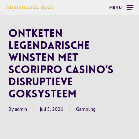
Skip
Menu
to
main
Ontketen
content
legendarische
winsten met
ScoriPro Casino’s
disruptieve
goksysteem
By
admin
juli 5, 2026
Gambling