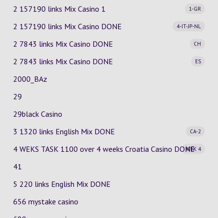
2 157190 links Mix Casino
1
1-GR
2 157190 links Mix Casino
DONE
4-IT-JP-NL
2 7843 links Mix Casino
DONE
CH
2 7843 links Mix Casino
DONE
ES
2000_BAz
29
29black Casino
3 1320 links English Mix
DONE
CA-2
4 WEKS TASK 1100 over 4 weeks Croatia Casino
DONE
WEK 4
41
5 220 links English Mix DONE
656 mystake casino