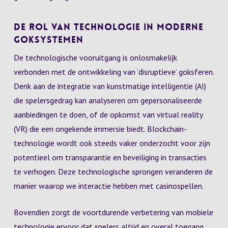
De Rol van Technologie in Moderne
Goksystemen
De technologische vooruitgang is onlosmakelijk
verbonden met de ontwikkeling van ‘disruptieve’ goksferen.
Denk aan de integratie van kunstmatige intelligentie (AI)
die spelersgedrag kan analyseren om gepersonaliseerde
aanbiedingen te doen, of de opkomst van virtual reality
(VR) die een ongekende immersie biedt. Blockchain-
technologie wordt ook steeds vaker onderzocht voor zijn
potentieel om transparantie en beveiliging in transacties
te verhogen. Deze technologische sprongen veranderen de
manier waarop we interactie hebben met casinospellen.
Bovendien zorgt de voortdurende verbetering van mobiele
technologie ervoor dat spelers altijd en overal toegang