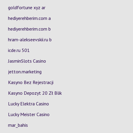
goldfortune xyz ar
hediyerehberim.com a
hediyerehberim.com b
hram-alekseevskii.ru b
icde.ru 501
JasminSlots Casino
jetton.marketing
Kasyno Bez Rejestracji
Kasyno Depozyt 20 Zł Blik
Lucky Elektra Casino
Lucky Meister Casino
mar_bahis