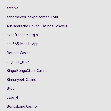
archive
athomeworldexpo.comen 1500
Ausländische Online Casinos Schweiz
azatfreedom.org b
bet365 Mobile App
Betitor Casino
bh_main_may
BingoBongoStars Casino
Binnarybet Casino
Blog
blog_4
Bonuskong Casino