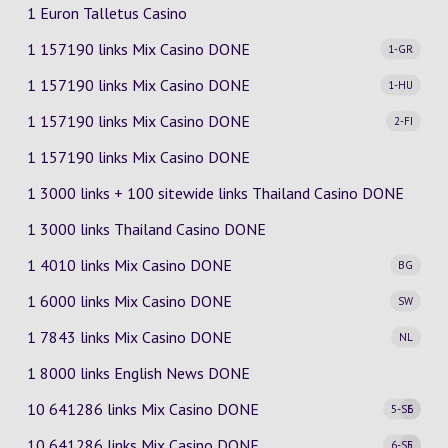
1 Euron Talletus Casino
1 157190 links Mix Casino
DONE
1-GR
1 157190 links Mix Casino
DONE
1-HU
1 157190 links Mix Casino
DONE
2-FI
1 157190 links Mix Casino DONE
1 3000 links + 100 sitewide links Thailand Casino DONE
1 3000 links Thailand Casino DONE
1 4010 links Mix Casino
DONE
BG
1 6000 links Mix Casino
DONE
SW
1 7843 links Mix Casino
DONE
NL
1 8000 links English News DONE
10 641286 links Mix Casino
DONE
5-SE
6
10 641286 links Mix Casino
DONE
6-SE
5