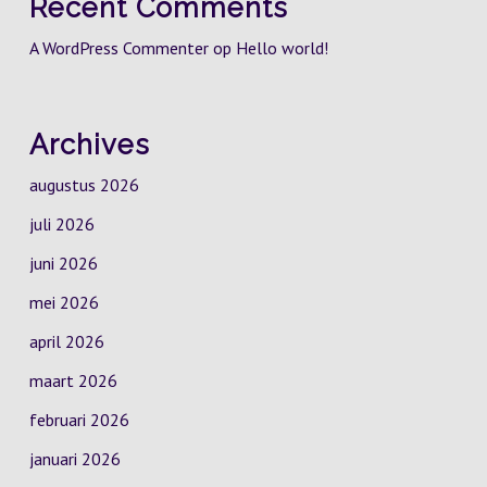
Recent Comments
A WordPress Commenter
op
Hello world!
Archives
augustus 2026
juli 2026
juni 2026
mei 2026
april 2026
maart 2026
februari 2026
januari 2026