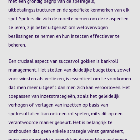
met een grondig begrip van de spelregels,
uitbetalingsstructuren en de specifieke kenmerken van elk
spel. Spelers die zich de moeite nemen om deze aspecten
te leren, zijn beter uitgerust om weloverwogen
beslissingen te nemen en hun inzetten effectiever te
beheren.
Een cruciaal aspect van succesvol gokken is bankroll
management. Het stellen van duidelijke budgetten, zowel
voor winsten als verliezen, is essentieel om te voorkomen
dat men meer uitgeeft dan men zich kan veroorloven. Het
toepassen van inzetstrategieën, zoals het geleidelijk
verhogen of verlagen van inzetten op basis van
spelresultaten, kan ook een rol spelen, mits dit op een
verantwoorde manier gebeurt. Het is belangrijk te
onthouden dat geen enkele strategie winst garandeert,
maar een doordachte aanpak kan de speelduur verlengen