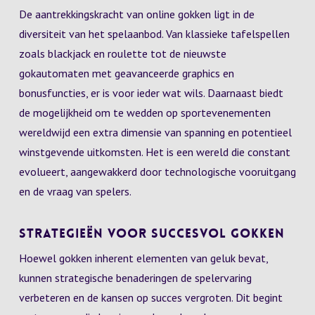
De aantrekkingskracht van online gokken ligt in de
diversiteit van het spelaanbod. Van klassieke tafelspellen
zoals blackjack en roulette tot de nieuwste
gokautomaten met geavanceerde graphics en
bonusfuncties, er is voor ieder wat wils. Daarnaast biedt
de mogelijkheid om te wedden op sportevenementen
wereldwijd een extra dimensie van spanning en potentieel
winstgevende uitkomsten. Het is een wereld die constant
evolueert, aangewakkerd door technologische vooruitgang
en de vraag van spelers.
Strategieën voor Succesvol Gokken
Hoewel gokken inherent elementen van geluk bevat,
kunnen strategische benaderingen de spelervaring
verbeteren en de kansen op succes vergroten. Dit begint