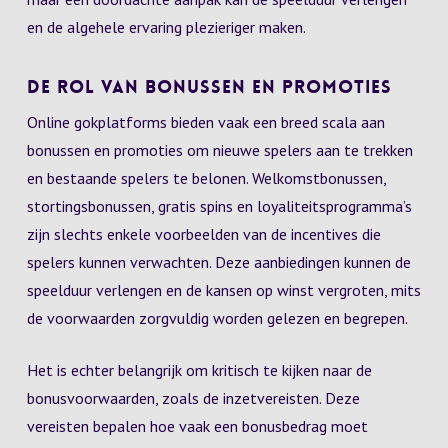
en de algehele ervaring plezieriger maken.
De Rol van Bonussen en Promoties
Online gokplatforms bieden vaak een breed scala aan
bonussen en promoties om nieuwe spelers aan te trekken
en bestaande spelers te belonen. Welkomstbonussen,
stortingsbonussen, gratis spins en loyaliteitsprogramma’s
zijn slechts enkele voorbeelden van de incentives die
spelers kunnen verwachten. Deze aanbiedingen kunnen de
speelduur verlengen en de kansen op winst vergroten, mits
de voorwaarden zorgvuldig worden gelezen en begrepen.
Het is echter belangrijk om kritisch te kijken naar de
bonusvoorwaarden, zoals de inzetvereisten. Deze
vereisten bepalen hoe vaak een bonusbedrag moet