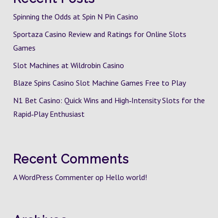
Spinning the Odds at Spin N Pin Casino
Sportaza Casino Review and Ratings for Online Slots
Games
Slot Machines at Wildrobin Casino
Blaze Spins Casino Slot Machine Games Free to Play
N1 Bet Casino: Quick Wins and High‑Intensity Slots for the
Rapid‑Play Enthusiast
Recent Comments
A WordPress Commenter
op
Hello world!