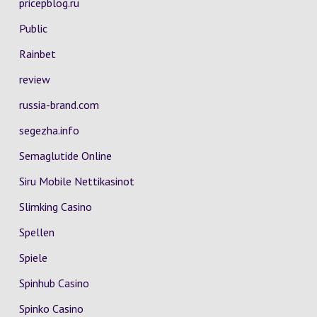
pricepblog.ru
Public
Rainbet
review
russia-brand.com
segezha.info
Semaglutide Online
Siru Mobile Nettikasinot
Slimking Casino
Spellen
Spiele
Spinhub Casino
Spinko Casino