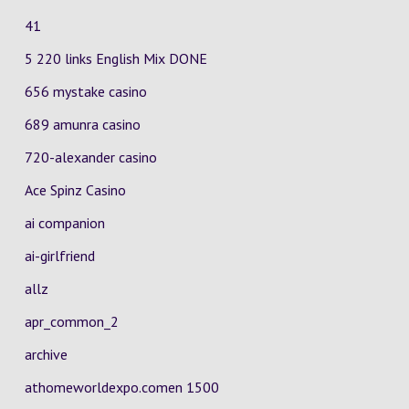
41
5 220 links English Mix DONE
656 mystake casino
689 amunra casino
720-alexander casino
Ace Spinz Casino
ai companion
ai-girlfriend
allz
apr_common_2
archive
athomeworldexpo.comen 1500