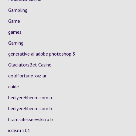
Gambling
Game
games
Gaming
generative ai adobe photoshop 3
GladiatorsBet Casino
goldfortune xyz ar
guide
hediyerehberim.com a
hediyerehberim.com b
hram-alekseevskii.ru b
icde.ru 501