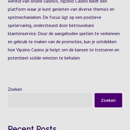
wereld van online casino’s, Vipzino Casino biedt een
platform waar je kunt genieten van diverse thema’s en
spelmechanieken. De focus ligt op een positieve
spelervaring, ondersteund door betrouwbare
klantenservice. Door de aangeboden spellen te verkennen
en gebruik te maken van de promoties, kun je ontdekken
hoe Vipzino Casino je helpt om de kansen te trotseren en
potentieel solide winsten te behalen.
Zoeken
Zoeken
Recent Posts