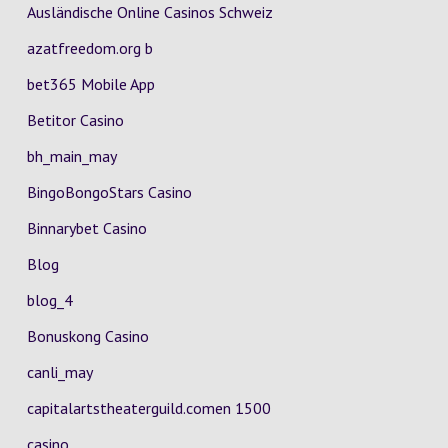
Ausländische Online Casinos Schweiz
azatfreedom.org b
bet365 Mobile App
Betitor Casino
bh_main_may
BingoBongoStars Casino
Binnarybet Casino
Blog
blog_4
Bonuskong Casino
canli_may
capitalartstheaterguild.comen 1500
casino