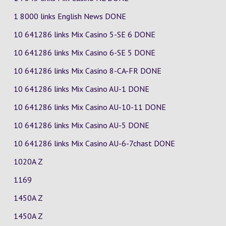
1 8000 links English News DONE
10 641286 links Mix Casino
5-SE
6
DONE
10 641286 links Mix Casino
6-SE
5
DONE
10 641286 links Mix Casino
8-CA-FR
DONE
10 641286 links Mix Casino
AU-1
DONE
10 641286 links Mix Casino
AU-10-11
DONE
10 641286 links Mix Casino
AU-5
DONE
10 641286 links Mix Casino
AU-6-7chast
DONE
1020A Z
1169
1450A Z
1450A Z