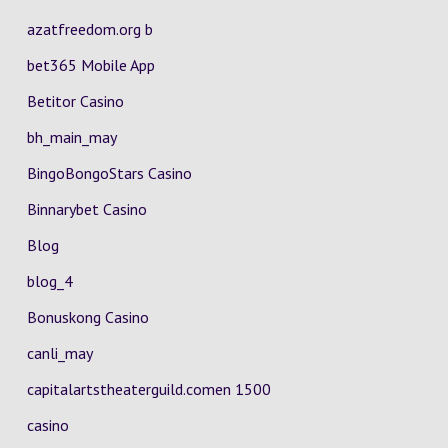
azatfreedom.org b
bet365 Mobile App
Betitor Casino
bh_main_may
BingoBongoStars Casino
Binnarybet Casino
Blog
blog_4
Bonuskong Casino
canli_may
capitalartstheaterguild.comen 1500
casino