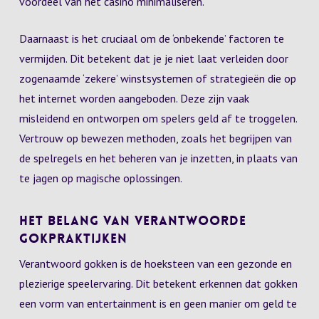
voordeel van het casino minimaliseren.
Daarnaast is het cruciaal om de ‘onbekende’ factoren te
vermijden. Dit betekent dat je je niet laat verleiden door
zogenaamde ‘zekere’ winstsystemen of strategieën die op
het internet worden aangeboden. Deze zijn vaak
misleidend en ontworpen om spelers geld af te troggelen.
Vertrouw op bewezen methoden, zoals het begrijpen van
de spelregels en het beheren van je inzetten, in plaats van
te jagen op magische oplossingen.
Het Belang van Verantwoorde
Gokpraktijken
Verantwoord gokken is de hoeksteen van een gezonde en
plezierige speelervaring. Dit betekent erkennen dat gokken
een vorm van entertainment is en geen manier om geld te