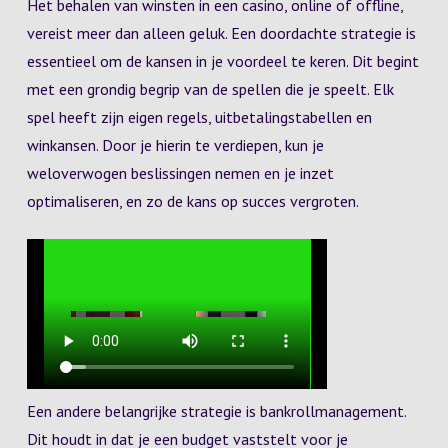
Het behalen van winsten in een casino, online of offline,
vereist meer dan alleen geluk. Een doordachte strategie is
essentieel om de kansen in je voordeel te keren. Dit begint
met een grondig begrip van de spellen die je speelt. Elk
spel heeft zijn eigen regels, uitbetalingstabellen en
winkansen. Door je hierin te verdiepen, kun je
weloverwogen beslissingen nemen en je inzet
optimaliseren, en zo de kans op succes vergroten.
Een andere belangrijke strategie is bankrollmanagement.
Dit houdt in dat je een budget vaststelt voor je