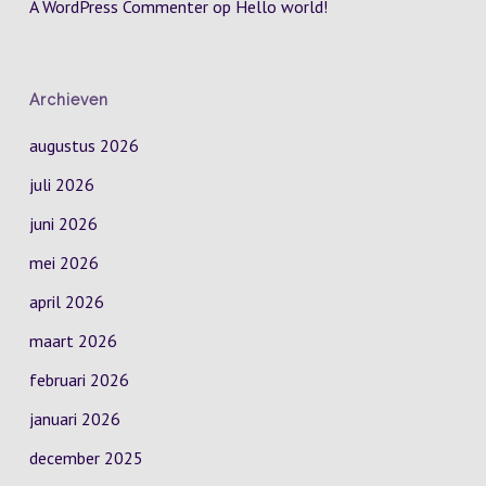
A WordPress Commenter
op
Hello world!
Archieven
augustus 2026
juli 2026
juni 2026
mei 2026
april 2026
maart 2026
februari 2026
januari 2026
december 2025