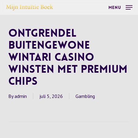
Skip
Menu
to
main
Ontgrendel
content
buitengewone
Wintari Casino
winsten met premium
chips
By
admin
juli 5, 2026
Gambling