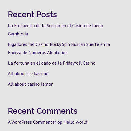
Recent Posts
La Frecuencia de la Sorteo en el Casino de Juego
Gambloria
Jugadores del Casino Rocky Spin Buscan Suerte en la
Fuerza de Números Aleatorios
La fortuna en el dado de la Fridayroll Casino
All about ice kaszinó
All about casino lemon
Recent Comments
A WordPress Commenter
op
Hello world!