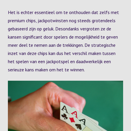
Het is echter essentieel om te onthouden dat zelfs met
premium chips, jackpotwinsten nog steeds grotendeels
gebaseerd zijn op geluk. Desondanks vergroten ze de
kansen significant door spelers de mogelijkheid te geven
meer deel te nemen aan de trekkingen. De strategische
inzet van deze chips kan dus het verschil maken tussen
het spelen van een jackpotspel en daadwerkelijk een
serieuze kans maken om het te winnen.