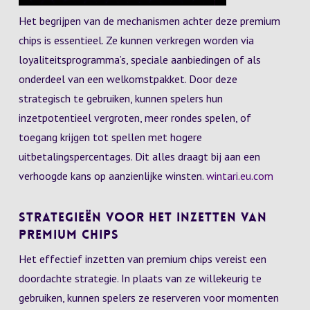
Het begrijpen van de mechanismen achter deze premium
chips is essentieel. Ze kunnen verkregen worden via
loyaliteitsprogramma’s, speciale aanbiedingen of als
onderdeel van een welkomstpakket. Door deze
strategisch te gebruiken, kunnen spelers hun
inzetpotentieel vergroten, meer rondes spelen, of
toegang krijgen tot spellen met hogere
uitbetalingspercentages. Dit alles draagt bij aan een
verhoogde kans op aanzienlijke winsten.
wintari.eu.com
Strategieën voor het Inzetten van
Premium Chips
Het effectief inzetten van premium chips vereist een
doordachte strategie. In plaats van ze willekeurig te
gebruiken, kunnen spelers ze reserveren voor momenten