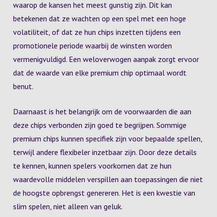
waarop de kansen het meest gunstig zijn. Dit kan
betekenen dat ze wachten op een spel met een hoge
volatiliteit, of dat ze hun chips inzetten tijdens een
promotionele periode waarbij de winsten worden
vermenigvuldigd. Een weloverwogen aanpak zorgt ervoor
dat de waarde van elke premium chip optimaal wordt
benut.
Daarnaast is het belangrijk om de voorwaarden die aan
deze chips verbonden zijn goed te begrijpen. Sommige
premium chips kunnen specifiek zijn voor bepaalde spellen,
terwijl andere flexibeler inzetbaar zijn. Door deze details
te kennen, kunnen spelers voorkomen dat ze hun
waardevolle middelen verspillen aan toepassingen die niet
de hoogste opbrengst genereren. Het is een kwestie van
slim spelen, niet alleen van geluk.