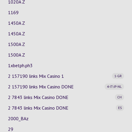
1020A Z
1169
1450A Z
1450A Z
1500A Z
1500A Z
1xbetph.ph3
2 157190 links Mix Casino
1
1-GR
2 157190 links Mix Casino
DONE
4-IT-JP-NL
2 7843 links Mix Casino
DONE
CH
2 7843 links Mix Casino
DONE
ES
2000_BAz
29