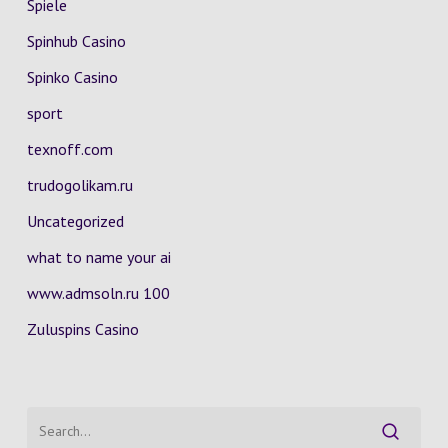
Spiele
Spinhub Casino
Spinko Casino
sport
texnoff.com
trudogolikam.ru
Uncategorized
what to name your ai
www.admsoln.ru 100
Zuluspins Casino