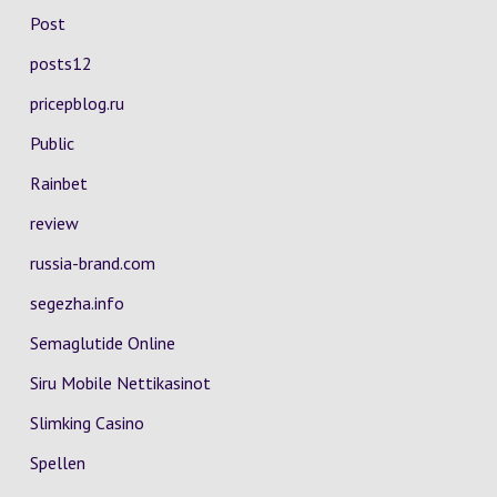
Post
posts12
pricepblog.ru
Public
Rainbet
review
russia-brand.com
segezha.info
Semaglutide Online
Siru Mobile Nettikasinot
Slimking Casino
Spellen