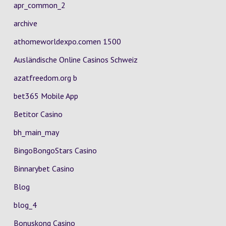
apr_common_2
archive
athomeworldexpo.comen 1500
Ausländische Online Casinos Schweiz
azatfreedom.org b
bet365 Mobile App
Betitor Casino
bh_main_may
BingoBongoStars Casino
Binnarybet Casino
Blog
blog_4
Bonuskong Casino