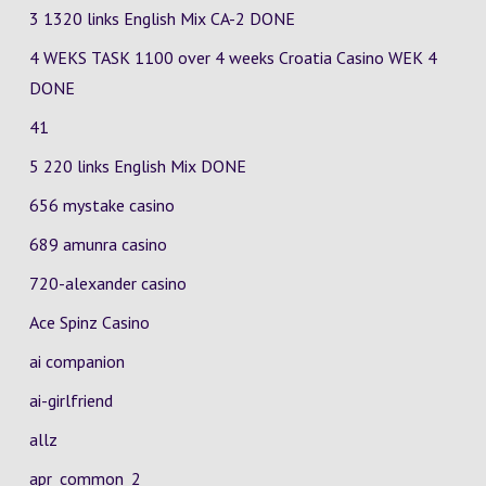
3 1320 links English Mix
CA-2
DONE
4 WEKS TASK 1100 over 4 weeks Croatia Casino
WEK 4
DONE
41
5 220 links English Mix DONE
656 mystake casino
689 amunra casino
720-alexander casino
Ace Spinz Casino
ai companion
ai-girlfriend
allz
apr_common_2