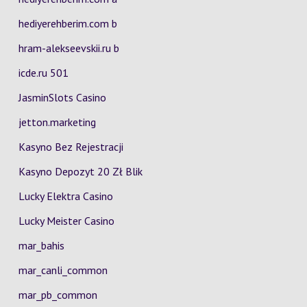
hediyerehberim.com b
hram-alekseevskii.ru b
icde.ru 501
JasminSlots Casino
jetton.marketing
Kasyno Bez Rejestracji
Kasyno Depozyt 20 Zł Blik
Lucky Elektra Casino
Lucky Meister Casino
mar_bahis
mar_canli_common
mar_pb_common