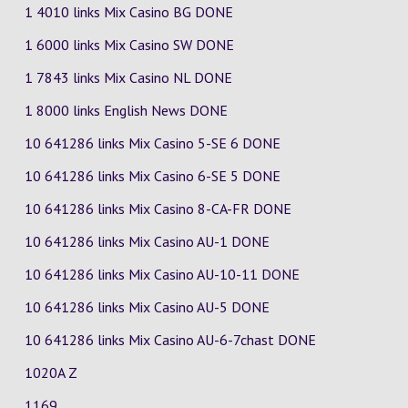
1 4010 links Mix Casino
BG
DONE
1 6000 links Mix Casino
SW
DONE
1 7843 links Mix Casino
NL
DONE
1 8000 links English News DONE
10 641286 links Mix Casino
5-SE
6
DONE
10 641286 links Mix Casino
6-SE
5
DONE
10 641286 links Mix Casino
8-CA-FR
DONE
10 641286 links Mix Casino
AU-1
DONE
10 641286 links Mix Casino
AU-10-11
DONE
10 641286 links Mix Casino
AU-5
DONE
10 641286 links Mix Casino
AU-6-7chast
DONE
1020A Z
1169