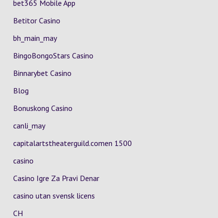
bet365 Mobile App
Betitor Casino
bh_main_may
BingoBongoStars Casino
Binnarybet Casino
Blog
Bonuskong Casino
canli_may
capitalartstheaterguild.comen 1500
casino
Casino Igre Za Pravi Denar
casino utan svensk licens
CH