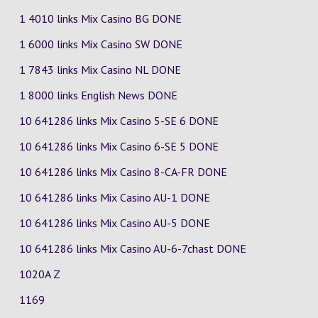
1 4010 links Mix Casino
BG
DONE
1 6000 links Mix Casino
SW
DONE
1 7843 links Mix Casino
NL
DONE
1 8000 links English News DONE
10 641286 links Mix Casino
5-SE
6
DONE
10 641286 links Mix Casino
6-SE
5
DONE
10 641286 links Mix Casino
8-CA-FR
DONE
10 641286 links Mix Casino
AU-1
DONE
10 641286 links Mix Casino
AU-5
DONE
10 641286 links Mix Casino
AU-6-7chast
DONE
1020A Z
1169