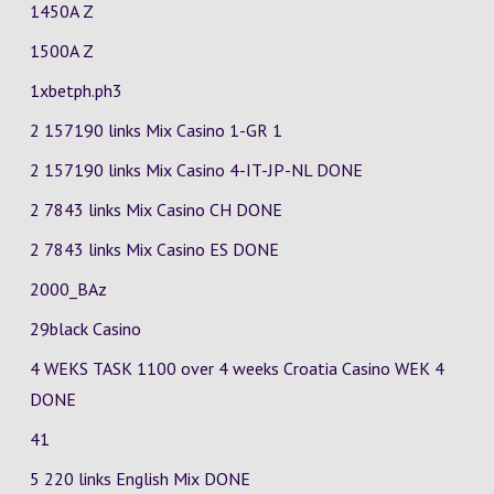
1450A Z
1500A Z
1xbetph.ph3
2 157190 links Mix Casino
1-GR
1
2 157190 links Mix Casino
4-IT-JP-NL
DONE
2 7843 links Mix Casino
CH
DONE
2 7843 links Mix Casino
ES
DONE
2000_BAz
29black Casino
4 WEKS TASK 1100 over 4 weeks Croatia Casino
WEK 4
DONE
41
5 220 links English Mix DONE