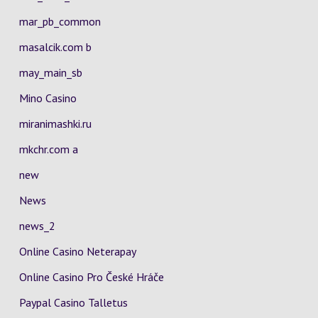
mar_pb_common
masalcik.com b
may_main_sb
Mino Casino
miranimashki.ru
mkchr.com a
new
News
news_2
Online Casino Neterapay
Online Casino Pro České Hráče
Paypal Casino Talletus