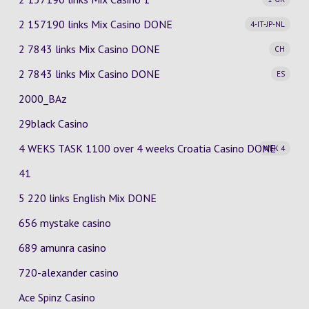
2 157190 links Mix Casino
DONE
4-IT-JP-NL
2 7843 links Mix Casino
DONE
CH
2 7843 links Mix Casino
DONE
ES
2000_BAz
29black Casino
4 WEKS TASK 1100 over 4 weeks Croatia Casino
DONE
WEK 4
41
5 220 links English Mix DONE
656 mystake casino
689 amunra casino
720-alexander casino
Ace Spinz Casino