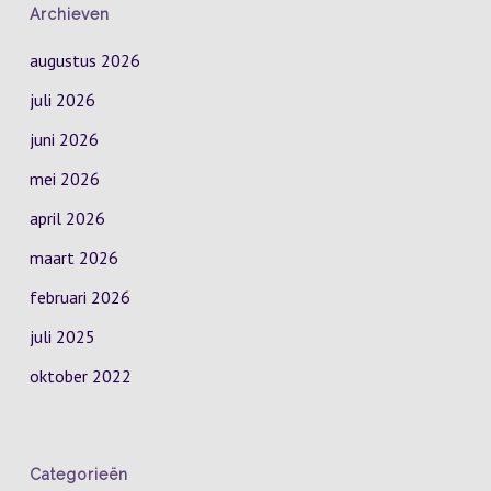
Archieven
augustus 2026
juli 2026
juni 2026
mei 2026
april 2026
maart 2026
februari 2026
juli 2025
oktober 2022
Categorieën