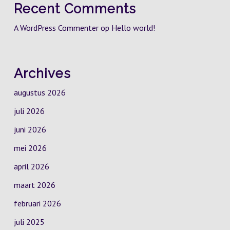
Recent Comments
A WordPress Commenter
op
Hello world!
Archives
augustus 2026
juli 2026
juni 2026
mei 2026
april 2026
maart 2026
februari 2026
juli 2025