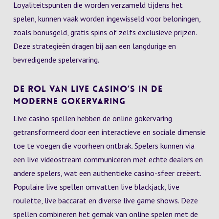
Loyaliteitspunten die worden verzameld tijdens het
spelen, kunnen vaak worden ingewisseld voor beloningen,
zoals bonusgeld, gratis spins of zelfs exclusieve prijzen.
Deze strategieën dragen bij aan een langdurige en
bevredigende spelervaring.
De Rol van Live Casino’s in de
Moderne Gokervaring
Live casino spellen hebben de online gokervaring
getransformeerd door een interactieve en sociale dimensie
toe te voegen die voorheen ontbrak. Spelers kunnen via
een live videostream communiceren met echte dealers en
andere spelers, wat een authentieke casino-sfeer creëert.
Populaire live spellen omvatten live blackjack, live
roulette, live baccarat en diverse live game shows. Deze
spellen combineren het gemak van online spelen met de