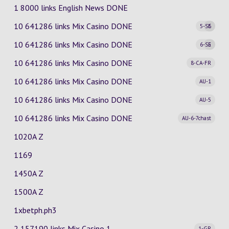
1 8000 links English News DONE
10 641286 links Mix Casino
DONE
5-SE
6
10 641286 links Mix Casino
DONE
6-SE
5
10 641286 links Mix Casino
DONE
8-CA-FR
10 641286 links Mix Casino
DONE
AU-1
10 641286 links Mix Casino
DONE
AU-5
10 641286 links Mix Casino
DONE
AU-6-7chast
1020A Z
1169
1450A Z
1500A Z
1xbetph.ph3
2 157190 links Mix Casino
1
1-GR