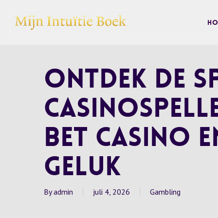
Skip
to
Ho
main
content
Ontdek de s
casinospelle
Bet Casino e
geluk
By
admin
juli 4, 2026
Gambling