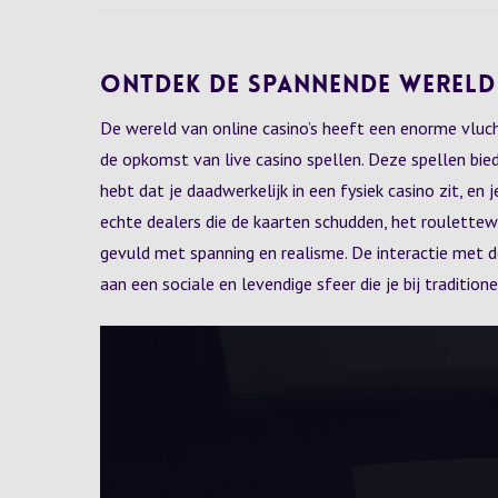
Ontdek de Spannende Wereld 
De wereld van online casino’s heeft een enorme vlu
de opkomst van live casino spellen. Deze spellen bie
hebt dat je daadwerkelijk in een fysiek casino zit, en 
echte dealers die de kaarten schudden, het roulettewi
gevuld met spanning en realisme. De interactie met d
aan een sociale en levendige sfeer die je bij tradition