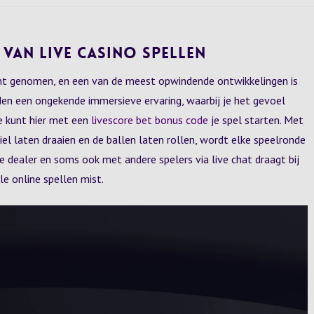
van Live Casino Spellen
cht genomen, en een van de meest opwindende ontwikkelingen is
den een ongekende immersieve ervaring, waarbij je het gevoel
je kunt hier met een
livescore bet bonus code
je spel starten. Met
el laten draaien en de ballen laten rollen, wordt elke speelronde
e dealer en soms ook met andere spelers via live chat draagt bij
ele online spellen mist.