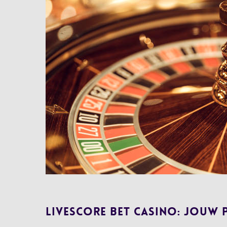
LiveScore Bet Casino: Jouw 