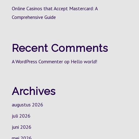
Online Casinos that Accept Mastercard: A
Comprehensive Guide
Recent Comments
A WordPress Commenter
op
Hello world!
Archives
augustus 2026
juli 2026
juni 2026
mei 2026