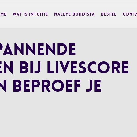
me
Wat is Intuitie
Naleye Buddista
BESTEL
Cont
pannende
n bij LiveScore
n beproef je