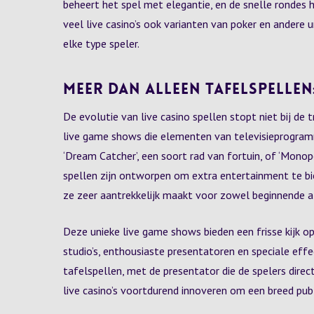
beheert het spel met elegantie, en de snelle rondes 
veel live casino’s ook varianten van poker en andere
elke type speler.
Meer dan Alleen Tafelspellen
De evolutie van live casino spellen stopt niet bij de 
live game shows die elementen van televisieprogram
‘Dream Catcher’, een soort rad van fortuin, of ‘Mono
spellen zijn ontworpen om extra entertainment te bi
ze zeer aantrekkelijk maakt voor zowel beginnende al
Deze unieke live game shows bieden een frisse kijk op 
studio’s, enthousiaste presentatoren en speciale effec
tafelspellen, met de presentator die de spelers direc
live casino’s voortdurend innoveren om een breed pub