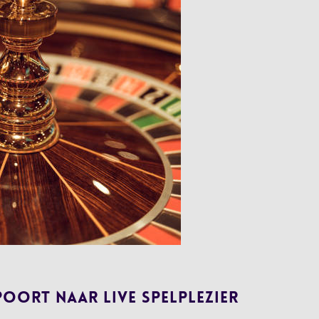
Poort naar Live Spelplezier