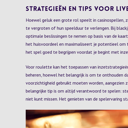
Strategieën en Tips voor Liv
Hoewel geluk een grote rol speelt in casinospellen, 
te vergroten of hun speelduur te verlengen. Bij black
optimale beslissingen te nemen op basis van de kaarte
het huisvoordeel en maximaliseert je potentieel om t
het spel goed te begrijpen voordat je begint met inze
Voor roulette kan het toepassen van inzetstrategieën
beheren, hoewel het belangrijk is om te onthouden d
voorzichtigheid gebruikt moeten worden, aangezien z
belangrijke tip is om altijd verantwoord te spelen: s
niet kunt missen. Het genieten van de spelervaring s