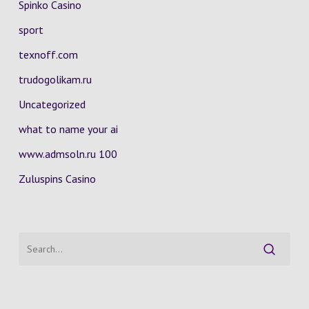
Spinko Casino
sport
texnoff.com
trudogolikam.ru
Uncategorized
what to name your ai
www.admsoln.ru 100
Zuluspins Casino