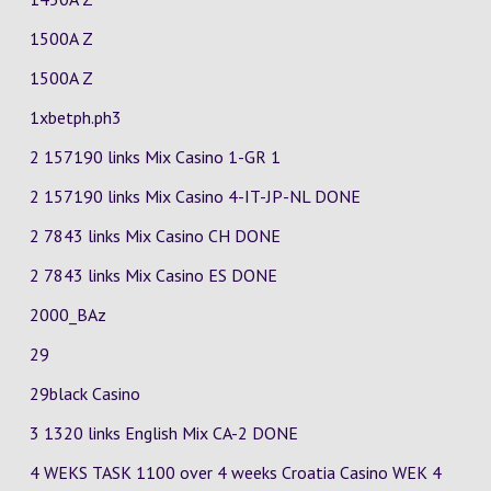
1500A Z
1500A Z
1xbetph.ph3
2 157190 links Mix Casino
1-GR
1
2 157190 links Mix Casino
4-IT-JP-NL
DONE
2 7843 links Mix Casino
CH
DONE
2 7843 links Mix Casino
ES
DONE
2000_BAz
29
29black Casino
3 1320 links English Mix
CA-2
DONE
4 WEKS TASK 1100 over 4 weeks Croatia Casino
WEK 4