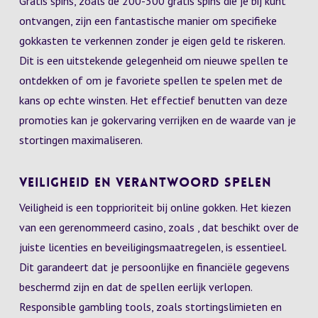
Gratis spins, zoals de 200-300 gratis spins die je bij kunt
ontvangen, zijn een fantastische manier om specifieke
gokkasten te verkennen zonder je eigen geld te riskeren.
Dit is een uitstekende gelegenheid om nieuwe spellen te
ontdekken of om je favoriete spellen te spelen met de
kans op echte winsten. Het effectief benutten van deze
promoties kan je gokervaring verrijken en de waarde van je
stortingen maximaliseren.
Veiligheid en Verantwoord Spelen
Veiligheid is een topprioriteit bij online gokken. Het kiezen
van een gerenommeerd casino, zoals , dat beschikt over de
juiste licenties en beveiligingsmaatregelen, is essentieel.
Dit garandeert dat je persoonlijke en financiële gegevens
beschermd zijn en dat de spellen eerlijk verlopen.
Responsible gambling tools, zoals stortingslimieten en