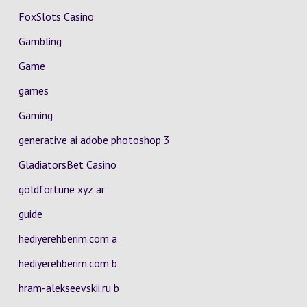
FoxSlots Casino
Gambling
Game
games
Gaming
generative ai adobe photoshop 3
GladiatorsBet Casino
goldfortune xyz ar
guide
hediyerehberim.com a
hediyerehberim.com b
hram-alekseevskii.ru b