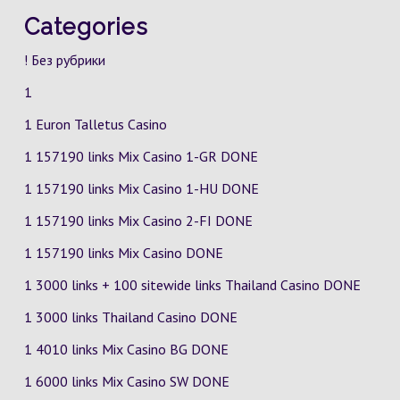
Categories
! Без рубрики
1
1 Euron Talletus Casino
1 157190 links Mix Casino
1-GR
DONE
1 157190 links Mix Casino
1-HU
DONE
1 157190 links Mix Casino
2-FI
DONE
1 157190 links Mix Casino DONE
1 3000 links + 100 sitewide links Thailand Casino DONE
1 3000 links Thailand Casino DONE
1 4010 links Mix Casino
BG
DONE
1 6000 links Mix Casino
SW
DONE