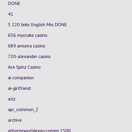
DONE
41
5 220 links English Mix DONE
656 mystake casino
689 amunra casino
720-alexander casino
Ace Spinz Casino
ai companion
ai-girlfriend
allz
apr_common_2
archive
athomeworldexpo.comen 1500