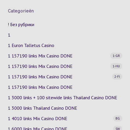
Categorieën
! Без рубрики
1
1 Euron Talletus Casino
1 157190 links Mix Casino
DONE
1-GR
1 157190 links Mix Casino
DONE
1-HU
1 157190 links Mix Casino
DONE
2-FI
1 157190 links Mix Casino DONE
1 3000 links + 100 sitewide links Thailand Casino DONE
1 3000 links Thailand Casino DONE
1 4010 links Mix Casino
DONE
BG
1 6000 links Mix Casino
DONE
SW