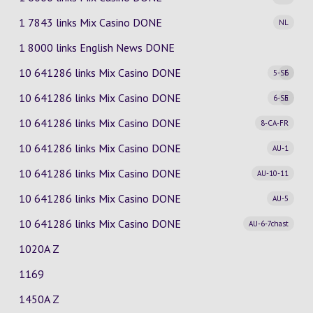
1 7843 links Mix Casino
DONE
NL
1 8000 links English News DONE
10 641286 links Mix Casino
DONE
5-SE
6
10 641286 links Mix Casino
DONE
6-SE
5
10 641286 links Mix Casino
DONE
8-CA-FR
10 641286 links Mix Casino
DONE
AU-1
10 641286 links Mix Casino
DONE
AU-10-11
10 641286 links Mix Casino
DONE
AU-5
10 641286 links Mix Casino
DONE
AU-6-7chast
1020A Z
1169
1450A Z