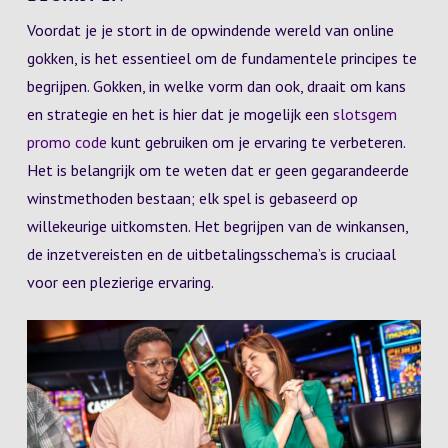
Voordat je je stort in de opwindende wereld van online
gokken, is het essentieel om de fundamentele principes te
begrijpen. Gokken, in welke vorm dan ook, draait om kans
en strategie en het is hier dat je mogelijk een
slotsgem
promo code
kunt gebruiken om je ervaring te verbeteren.
Het is belangrijk om te weten dat er geen gegarandeerde
winstmethoden bestaan; elk spel is gebaseerd op
willekeurige uitkomsten. Het begrijpen van de winkansen,
de inzetvereisten en de uitbetalingsschema’s is cruciaal
voor een plezierige ervaring.