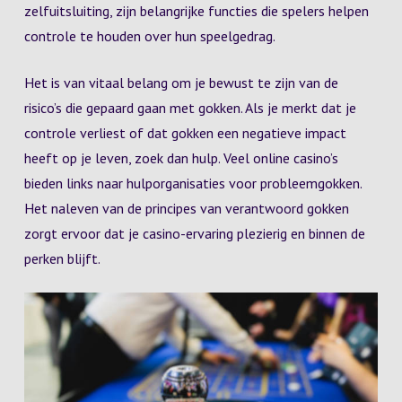
zelfuitsluiting, zijn belangrijke functies die spelers helpen
controle te houden over hun speelgedrag.
Het is van vitaal belang om je bewust te zijn van de
risico’s die gepaard gaan met gokken. Als je merkt dat je
controle verliest of dat gokken een negatieve impact
heeft op je leven, zoek dan hulp. Veel online casino’s
bieden links naar hulporganisaties voor probleemgokken.
Het naleven van de principes van verantwoord gokken
zorgt ervoor dat je casino-ervaring plezierig en binnen de
perken blijft.