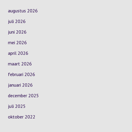
augustus 2026
juli 2026
juni 2026
mei 2026
april 2026
maart 2026
februari 2026
januari 2026
december 2025
juli 2025
oktober 2022