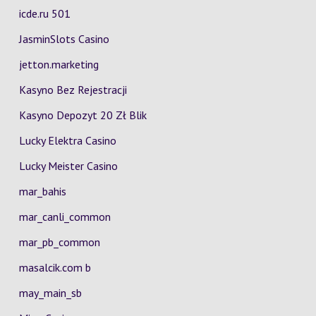
icde.ru 501
JasminSlots Casino
jetton.marketing
Kasyno Bez Rejestracji
Kasyno Depozyt 20 Zł Blik
Lucky Elektra Casino
Lucky Meister Casino
mar_bahis
mar_canli_common
mar_pb_common
masalcik.com b
may_main_sb