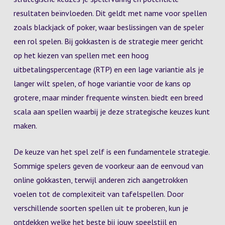
resultaten beïnvloeden. Dit geldt met name voor spellen
zoals blackjack of poker, waar beslissingen van de speler
een rol spelen. Bij gokkasten is de strategie meer gericht
op het kiezen van spellen met een hoog
uitbetalingspercentage (RTP) en een lage variantie als je
langer wilt spelen, of hoge variantie voor de kans op
grotere, maar minder frequente winsten. biedt een breed
scala aan spellen waarbij je deze strategische keuzes kunt
maken.
De keuze van het spel zelf is een fundamentele strategie.
Sommige spelers geven de voorkeur aan de eenvoud van
online gokkasten, terwijl anderen zich aangetrokken
voelen tot de complexiteit van tafelspellen. Door
verschillende soorten spellen uit te proberen, kun je
ontdekken welke het beste bij jouw speelstijl en