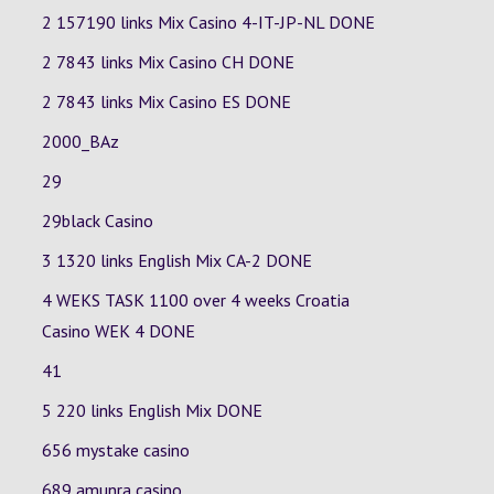
2 157190 links Mix Casino
4-IT-JP-NL
DONE
2 7843 links Mix Casino
CH
DONE
2 7843 links Mix Casino
ES
DONE
2000_BAz
29
29black Casino
3 1320 links English Mix
CA-2
DONE
4 WEKS TASK 1100 over 4 weeks Croatia
Casino
WEK 4
DONE
41
5 220 links English Mix DONE
656 mystake casino
689 amunra casino