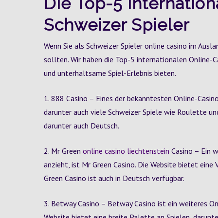
Die Top-5 internation
Schweizer Spieler
Wenn Sie als Schweizer Spieler online casino im Auslan
sollten. Wir haben die Top-5 internationalen Online-C
und unterhaltsame Spiel-Erlebnis bieten.
1. 888 Casino – Eines der bekanntesten Online-Casinos
darunter auch viele Schweizer Spiele wie Roulette und
darunter auch Deutsch.
2. Mr Green
online casino liechtenstein
Casino – Ein w
anzieht, ist Mr Green Casino. Die Website bietet eine 
Green Casino ist auch in Deutsch verfügbar.
3. Betway Casino – Betway Casino ist ein weiteres Onl
Website bietet eine breite Palette an Spielen, darunte