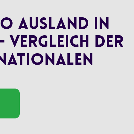
no Ausland in
– Vergleich der
rnationalen