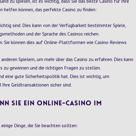
nd zu spielen, ist es wichtig, dass Sie das beste Casino für Ihre
en helfen können, das perfekte Casino zu finden:
 wichtig sind. Dies kann von der Verfügbarkeit bestimmter Spiele,
ngsmethoden und der Sprache des Casinos reichen.
llen. Sie können dies auf Online-Plattformen wie Casino-Reviews
nderen Spielern, um mehr über das Casino zu erfahren. Dies kann
s zu gewinnen und die richtigen Fragen zu stellen.
und eine gute Sicherheitspolitik hat. Dies ist wichtig, um
 Ihre Geldtransaktionen sicher sind.
nn Sie ein Online-Casino im
 einige Dinge, die Sie beachten sollten: