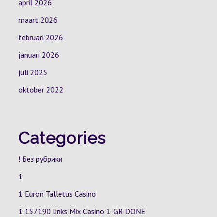
april 2026
maart 2026
februari 2026
januari 2026
juli 2025
oktober 2022
Categories
! Без рубрики
1
1 Euron Talletus Casino
1 157190 links Mix Casino
1-GR
DONE