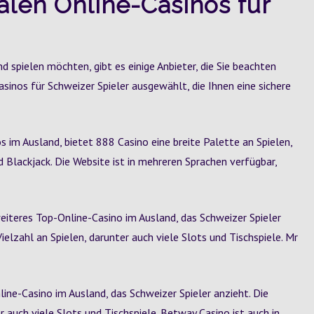
alen Online-Casinos für
d spielen möchten, gibt es einige Anbieter, die Sie beachten
asinos für Schweizer Spieler ausgewählt, die Ihnen eine sichere
 im Ausland, bietet 888 Casino eine breite Palette an Spielen,
 Blackjack. Die Website ist in mehreren Sprachen verfügbar,
eiteres Top-Online-Casino im Ausland, das Schweizer Spieler
Vielzahl an Spielen, darunter auch viele Slots und Tischspiele. Mr
ine-Casino im Ausland, das Schweizer Spieler anzieht. Die
r auch viele Slots und Tischspiele. Betway Casino ist auch in