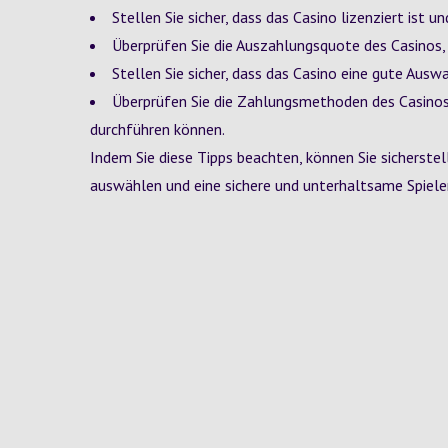
Stellen Sie sicher, dass das Casino lizenziert ist un
Überprüfen Sie die Auszahlungsquote des Casinos, 
Stellen Sie sicher, dass das Casino eine gute Auswa
Überprüfen Sie die Zahlungsmethoden des Casinos, 
durchführen können.
Indem Sie diese Tipps beachten, können Sie sicherstel
auswählen und eine sichere und unterhaltsame Spiele