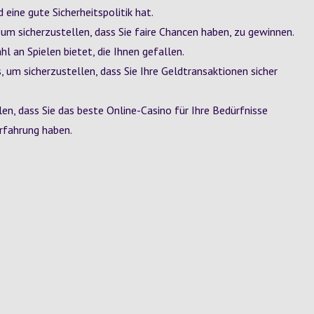
d eine gute Sicherheitspolitik hat.
um sicherzustellen, dass Sie faire Chancen haben, zu gewinnen.
hl an Spielen bietet, die Ihnen gefallen.
um sicherzustellen, dass Sie Ihre Geldtransaktionen sicher
len, dass Sie das beste Online-Casino für Ihre Bedürfnisse
rfahrung haben.