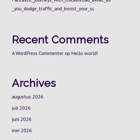
_you_dodge_traffic_and_boost_your_sc
Recent Comments
A WordPress Commenter
op
Hello world!
Archives
augustus 2026
juli 2026
juni 2026
mei 2026