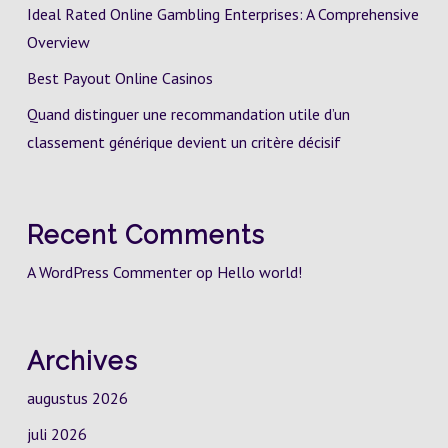
Ideal Rated Online Gambling Enterprises: A Comprehensive
Overview
Best Payout Online Casinos
Quand distinguer une recommandation utile d’un
classement générique devient un critère décisif
Recent Comments
A WordPress Commenter
op
Hello world!
Archives
augustus 2026
juli 2026