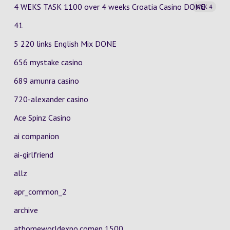
4 WEKS TASK 1100 over 4 weeks Croatia Casino
DONE
WEK 4
41
5 220 links English Mix DONE
656 mystake casino
689 amunra casino
720-alexander casino
Ace Spinz Casino
ai companion
ai-girlfriend
allz
apr_common_2
archive
athomeworldexpo.comen 1500