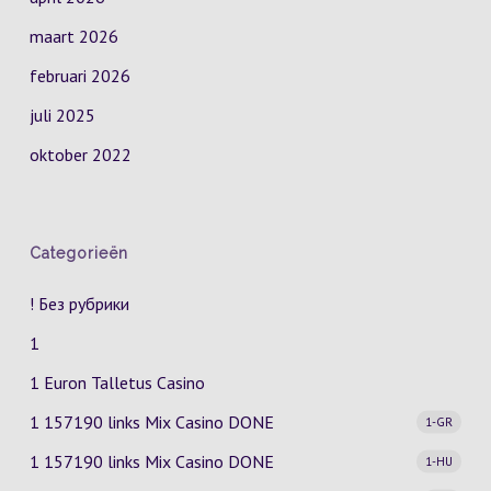
maart 2026
februari 2026
juli 2025
oktober 2022
Categorieën
! Без рубрики
1
1 Euron Talletus Casino
1 157190 links Mix Casino
DONE
1-GR
1 157190 links Mix Casino
DONE
1-HU