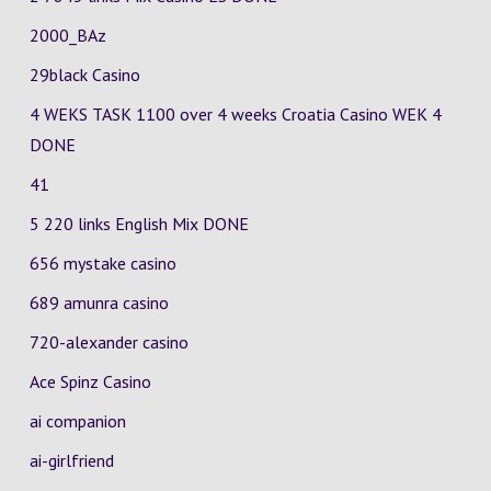
2000_BAz
29black Casino
4 WEKS TASK 1100 over 4 weeks Croatia Casino
WEK 4
DONE
41
5 220 links English Mix DONE
656 mystake casino
689 amunra casino
720-alexander casino
Ace Spinz Casino
ai companion
ai-girlfriend