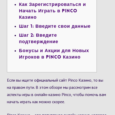
Как Зарегистрироваться и
Начать Играть в Pinco
Казино
Шаг 1: Введите свои данные
Шаг 2: Введите
подтверждение
Бонусы и Акции для Новых
Игроков в Pinco Казино
Если вы ищете официальный сайт Pinco Казино, то вы
на правом пути. В этом обзоре мы рассмотрим все
аспекты игры в онлайн-казино Pinco, чтобы помочь вам
начать играть как можно скорее.