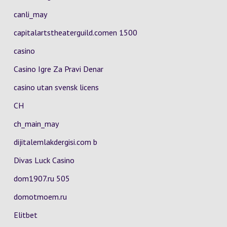
canli_may
capitalartstheaterguild.comen 1500
casino
Casino Igre Za Pravi Denar
casino utan svensk licens
CH
ch_main_may
dijitalemlakdergisi.com b
Divas Luck Casino
dom1907.ru 505
domotmoem.ru
Elitbet