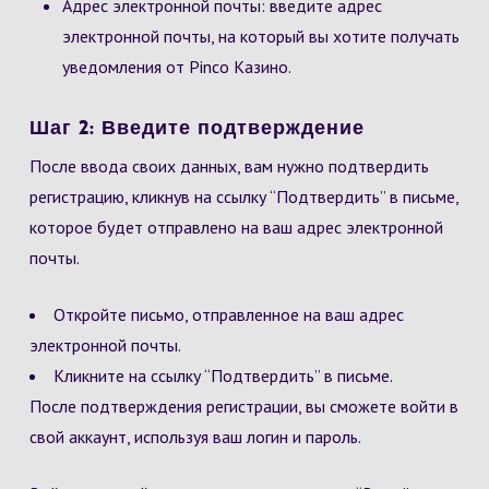
Адрес электронной почты: введите адрес
электронной почты, на который вы хотите получать
уведомления от Pinco Казино.
Шаг 2: Введите подтверждение
После ввода своих данных, вам нужно подтвердить
регистрацию, кликнув на ссылку “Подтвердить” в письме,
которое будет отправлено на ваш адрес электронной
почты.
Откройте письмо, отправленное на ваш адрес
электронной почты.
Кликните на ссылку “Подтвердить” в письме.
После подтверждения регистрации, вы сможете войти в
свой аккаунт, используя ваш логин и пароль.