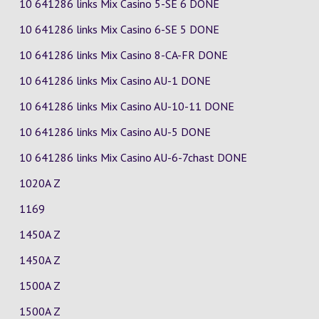
10 641286 links Mix Casino
5-SE
6
DONE
10 641286 links Mix Casino
6-SE
5
DONE
10 641286 links Mix Casino
8-CA-FR
DONE
10 641286 links Mix Casino
AU-1
DONE
10 641286 links Mix Casino
AU-10-11
DONE
10 641286 links Mix Casino
AU-5
DONE
10 641286 links Mix Casino
AU-6-7chast
DONE
1020A Z
1169
1450A Z
1450A Z
1500A Z
1500A Z