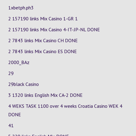
1xbetph.ph3
2 157190 links Mix Casino
1-GR
1
2 157190 links Mix Casino
4-IT-JP-NL
DONE
2 7843 links Mix Casino
CH
DONE
2 7843 links Mix Casino
ES
DONE
2000_BAz
29
29black Casino
3 1320 links English Mix
CA-2
DONE
4 WEKS TASK 1100 over 4 weeks Croatia Casino
WEK 4
DONE
41