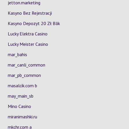
jetton.marketing
Kasyno Bez Rejestracji
Kasyno Depozyt 20 Zł Blik
Lucky Elektra Casino
Lucky Meister Casino
mar_bahis
mar_canli_common
mar_pb_common
masalcik.com b
may_main_sb
Mino Casino
miranimashki.ru
mkchr.com a