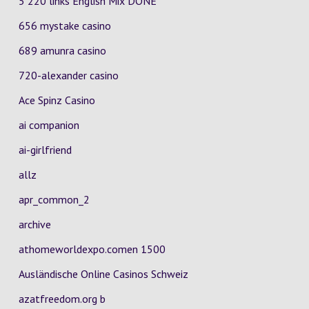
5 220 links English Mix DONE
656 mystake casino
689 amunra casino
720-alexander casino
Ace Spinz Casino
ai companion
ai-girlfriend
allz
apr_common_2
archive
athomeworldexpo.comen 1500
Ausländische Online Casinos Schweiz
azatfreedom.org b