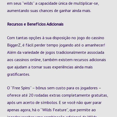
em seus “wilds” a capacidade única de multiplicar-se,
aumentando suas chances de ganhar ainda mais.
Recursos e Benefícios Adicionais
Com tantas opções à sua disposição no jogo do cassino
BiggerZ, é fácil perder tempo jogando até o amanhecer!
Além da variedade de jogos tradicionalmente associada
aos cassinos online, também existem recursos adicionais
que ajudam a tornar suas experiências ainda mais
gratificantes.
O “Free Spins” – bônus sem custo para os jogadores –
oferece até 20 rodadas extras completamente gratuitas,
após um acerto de símbolos. E se você não quer parar
apenas agora, há o “Wilds Feature”, que permite ao