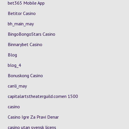
bet365 Mobile App
Betitor Casino
bh_main_may
BingoBongoStars Casino
Binnarybet Casino
Blog
blog_4
Bonuskong Casino
canli_may
capitalartstheaterguild.comen 1500
casino
Casino Igre Za Pravi Denar
casino utan svensk licens