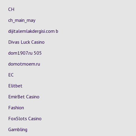
CH
ch_main_may
dijitalemlakdergisi.com b
Divas Luck Casino
dom1907.ru 505
domotmoem.ru
EC
Elitbet
EmirBet Casino
Fashion
FoxSlots Casino
Gambling