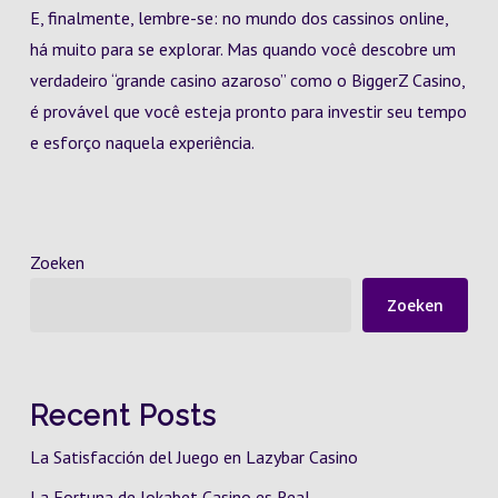
E, finalmente, lembre-se: no mundo dos cassinos online,
há muito para se explorar. Mas quando você descobre um
verdadeiro “grande casino azaroso” como o BiggerZ Casino,
é provável que você esteja pronto para investir seu tempo
e esforço naquela experiência.
Zoeken
Zoeken
Recent Posts
La Satisfacción del Juego en Lazybar Casino
La Fortuna de Jokabet Casino es Real