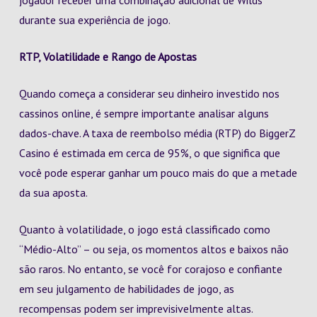
jogador receber uma combinação adicional de Wilds
durante sua experiência de jogo.
RTP, Volatilidade e Rango de Apostas
Quando começa a considerar seu dinheiro investido nos
cassinos online, é sempre importante analisar alguns
dados-chave. A taxa de reembolso média (RTP) do BiggerZ
Casino é estimada em cerca de 95%, o que significa que
você pode esperar ganhar um pouco mais do que a metade
da sua aposta.
Quanto à volatilidade, o jogo está classificado como
“Médio-Alto” – ou seja, os momentos altos e baixos não
são raros. No entanto, se você for corajoso e confiante
em seu julgamento de habilidades de jogo, as
recompensas podem ser imprevisivelmente altas.