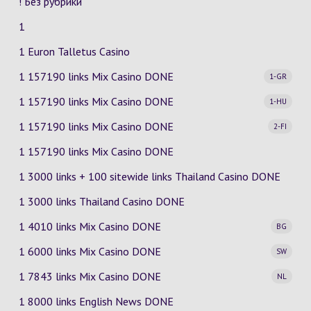
! Без рубрики
1
1 Euron Talletus Casino
1 157190 links Mix Casino
DONE
1-GR
1 157190 links Mix Casino
DONE
1-HU
1 157190 links Mix Casino
DONE
2-FI
1 157190 links Mix Casino DONE
1 3000 links + 100 sitewide links Thailand Casino DONE
1 3000 links Thailand Casino DONE
1 4010 links Mix Casino
DONE
BG
1 6000 links Mix Casino
DONE
SW
1 7843 links Mix Casino
DONE
NL
1 8000 links English News DONE