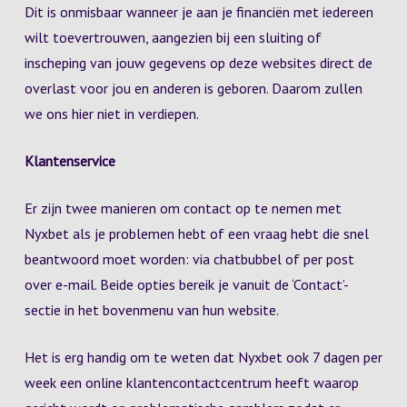
Dit is onmisbaar wanneer je aan je financiën met iedereen
wilt toevertrouwen, aangezien bij een sluiting of
inscheping van jouw gegevens op deze websites direct de
overlast voor jou en anderen is geboren. Daarom zullen
we ons hier niet in verdiepen.
Klantenservice
Er zijn twee manieren om contact op te nemen met
Nyxbet als je problemen hebt of een vraag hebt die snel
beantwoord moet worden: via chatbubbel of per post
over e-mail. Beide opties bereik je vanuit de ‘Contact’-
sectie in het bovenmenu van hun website.
Het is erg handig om te weten dat Nyxbet ook 7 dagen per
week een online klantencontactcentrum heeft waarop