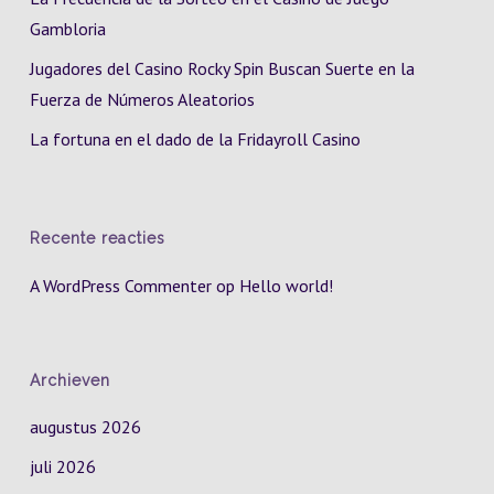
Gambloria
Jugadores del Casino Rocky Spin Buscan Suerte en la
Fuerza de Números Aleatorios
La fortuna en el dado de la Fridayroll Casino
Recente reacties
A WordPress Commenter
op
Hello world!
Archieven
augustus 2026
juli 2026