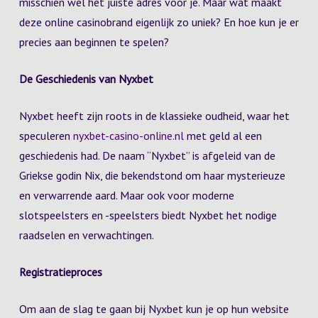
misschien wel het juiste adres voor je. Maar wat maakt
deze online casinobrand eigenlijk zo uniek? En hoe kun je er
precies aan beginnen te spelen?
De Geschiedenis van Nyxbet
Nyxbet heeft zijn roots in de klassieke oudheid, waar het
speculeren
nyxbet-casino-online.nl
met geld al een
geschiedenis had. De naam “Nyxbet” is afgeleid van de
Griekse godin Nix, die bekendstond om haar mysterieuze
en verwarrende aard. Maar ook voor moderne
slotspeelsters en -speelsters biedt Nyxbet het nodige
raadselen en verwachtingen.
Registratieproces
Om aan de slag te gaan bij Nyxbet kun je op hun website