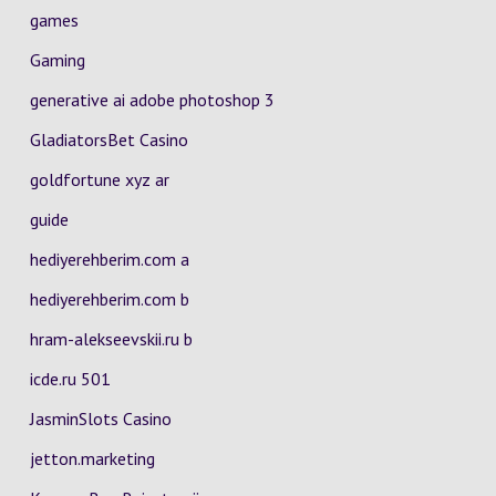
games
Gaming
generative ai adobe photoshop 3
GladiatorsBet Casino
goldfortune xyz ar
guide
hediyerehberim.com a
hediyerehberim.com b
hram-alekseevskii.ru b
icde.ru 501
JasminSlots Casino
jetton.marketing