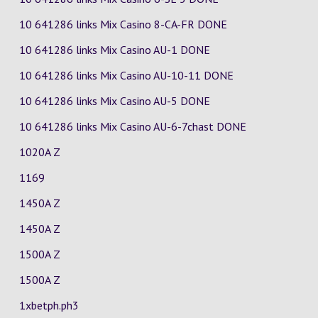
10 641286 links Mix Casino
8-CA-FR
DONE
10 641286 links Mix Casino
AU-1
DONE
10 641286 links Mix Casino
AU-10-11
DONE
10 641286 links Mix Casino
AU-5
DONE
10 641286 links Mix Casino
AU-6-7chast
DONE
1020A Z
1169
1450A Z
1450A Z
1500A Z
1500A Z
1xbetph.ph3