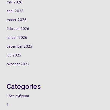
mei 2026
april 2026
maart 2026
februari 2026
januari 2026
december 2025
juli 2025
oktober 2022
Categories
! Без рубрики
1