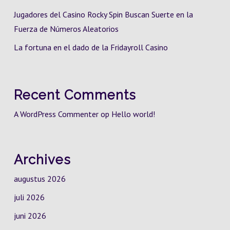
Jugadores del Casino Rocky Spin Buscan Suerte en la
Fuerza de Números Aleatorios
La fortuna en el dado de la Fridayroll Casino
Recent Comments
A WordPress Commenter
op
Hello world!
Archives
augustus 2026
juli 2026
juni 2026