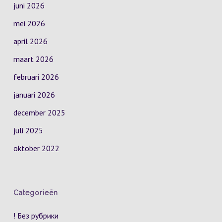
juni 2026
mei 2026
april 2026
maart 2026
februari 2026
januari 2026
december 2025
juli 2025
oktober 2022
Categorieën
! Без рубрики