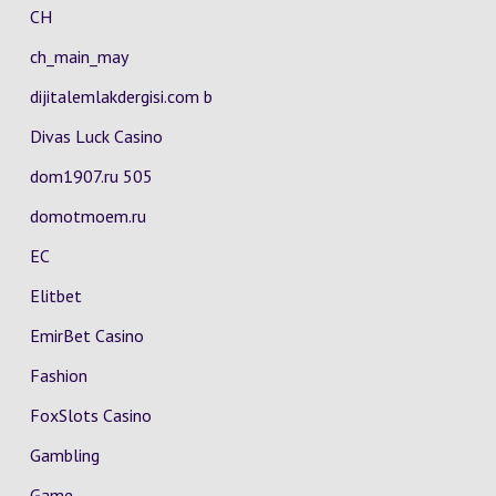
CH
ch_main_may
dijitalemlakdergisi.com b
Divas Luck Casino
dom1907.ru 505
domotmoem.ru
EC
Elitbet
EmirBet Casino
Fashion
FoxSlots Casino
Gambling
Game