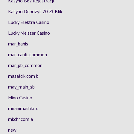
Kasyno Bez Rejestracji
Kasyno Depozyt 20 Zł Blik
Lucky Elektra Casino
Lucky Meister Casino
mar_bahis
mar_canli_common
mar_pb_common
masalcik.com b
may_main_sb
Mino Casino
miranimashki.ru
mkchr.com a
new