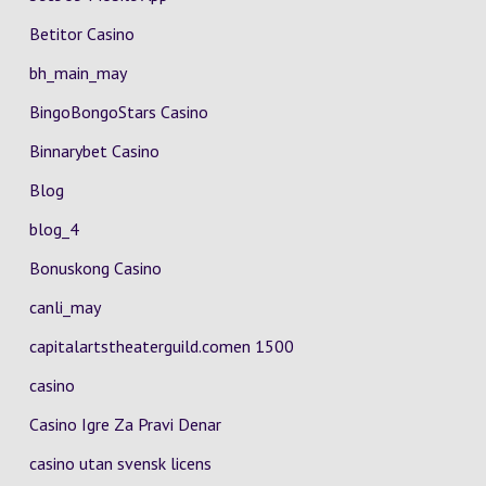
Betitor Casino
bh_main_may
BingoBongoStars Casino
Binnarybet Casino
Blog
blog_4
Bonuskong Casino
canli_may
capitalartstheaterguild.comen 1500
casino
Casino Igre Za Pravi Denar
casino utan svensk licens