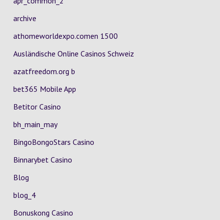
apr_common_2
archive
athomeworldexpo.comen 1500
Ausländische Online Casinos Schweiz
azatfreedom.org b
bet365 Mobile App
Betitor Casino
bh_main_may
BingoBongoStars Casino
Binnarybet Casino
Blog
blog_4
Bonuskong Casino