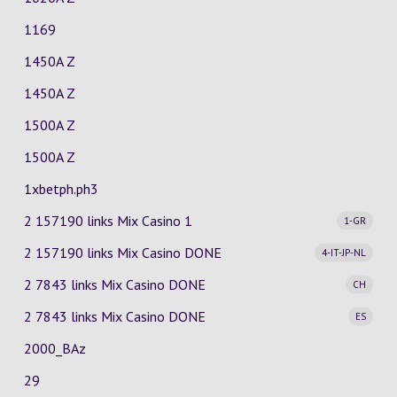
1169
1450A Z
1450A Z
1500A Z
1500A Z
1xbetph.ph3
2 157190 links Mix Casino
1
1-GR
2 157190 links Mix Casino
DONE
4-IT-JP-NL
2 7843 links Mix Casino
DONE
CH
2 7843 links Mix Casino
DONE
ES
2000_BAz
29