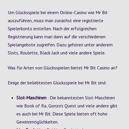
Um Glücksspiele bei einem Online-Casino wie Mr Bit
auszuführen, muss man zunächst eine registrierte
Spielerkonto erstellen. Nach der erfolgreichen
Registrierung kann man dann auf die verschiedenen
Spielangebote zugreifen. Dazu gehören unter anderem
Slots, Roulette, Black Jack und viele andere Spiele.
Was für Arten von Glücksspielen bietet Mr Bit Casino an?
Einige der beliebtesten Glücksspiele bei Mr Bit sind:
Slot-Maschinen
: Die bekanntesten Slot-Maschinen
wie Book of Ra, Gonzo’s Quest und viele andere gibt
es auch bei Mr Bit. Diese Spiele bieten oft hohe
Gewinnmöglichkeiten.