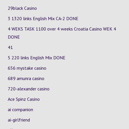
29black Casino
3 1320 links English Mix
CA-2
DONE
4 WEKS TASK 1100 over 4 weeks Croatia Casino
WEK 4
DONE
41
5 220 links English Mix DONE
656 mystake casino
689 amunra casino
720-alexander casino
Ace Spinz Casino
ai companion
ai-girlfriend