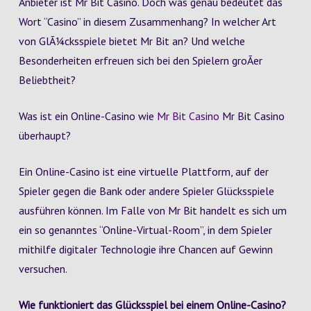
Anbieter ist Mr Bit Casino. Doch was genau bedeutet das
Wort “Casino” in diesem Zusammenhang? In welcher Art
von GlÃ¼cksspiele bietet Mr Bit an? Und welche
Besonderheiten erfreuen sich bei den Spielern groÃer
Beliebtheit?
Was ist ein Online-Casino wie
Mr Bit Casino
Mr Bit Casino
überhaupt?
Ein Online-Casino ist eine virtuelle Plattform, auf der
Spieler gegen die Bank oder andere Spieler Glücksspiele
ausführen können. Im Falle von Mr Bit handelt es sich um
ein so genanntes “Online-Virtual-Room”, in dem Spieler
mithilfe digitaler Technologie ihre Chancen auf Gewinn
versuchen.
Wie funktioniert das Glücksspiel bei einem Online-Casino?