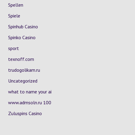
Spellen
Spiele
Spinhub Casino
Spinko Casino
sport
texnoff.com
trudogolikam.ru
Uncategorized
what to name your ai
www.admsoln.ru 100
Zuluspins Casino