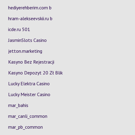
hediyerehberim.com b
hram-alekseevskii.ru b
icde.ru 501
JasminSlots Casino
jetton.marketing
Kasyno Bez Rejestracji
Kasyno Depozyt 20 Zł Blik
Lucky Elektra Casino
Lucky Meister Casino
mar_bahis
mar_canli_common
mar_pb_common