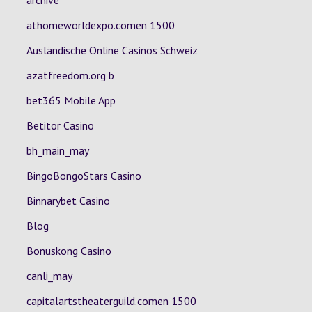
archive
athomeworldexpo.comen 1500
Ausländische Online Casinos Schweiz
azatfreedom.org b
bet365 Mobile App
Betitor Casino
bh_main_may
BingoBongoStars Casino
Binnarybet Casino
Blog
Bonuskong Casino
canli_may
capitalartstheaterguild.comen 1500