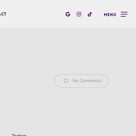
google-
instagram
tiktok
act
Menu
plus
No Comments
Zoeken