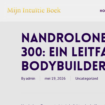
Skip
to
Ho
main
content
Nandrolone
300: Ein Leit
Bodybuilde
By
admin
mei 19, 2026
Uncategorized