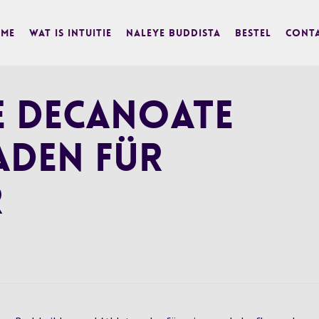
me
Wat is Intuitie
Naleye Buddista
BESTEL
Cont
 Decanoate
faden für
r