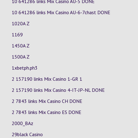
10 641286 links Mix Casino
AU-5
DONE
10 641286 links Mix Casino
AU-6-7chast
DONE
1020A Z
1169
1450A Z
1500A Z
1xbetph.ph3
2 157190 links Mix Casino
1-GR
1
2 157190 links Mix Casino
4-IT-JP-NL
DONE
2 7843 links Mix Casino
CH
DONE
2 7843 links Mix Casino
ES
DONE
2000_BAz
29black Casino