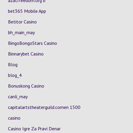
azatfreedom.org b
bet365 Mobile App
Betitor Casino
bh_main_may
BingoBongoStars Casino
Binnarybet Casino
Blog
blog_4
Bonuskong Casino
canli_may
capitalartstheaterguild.comen 1500
casino
Casino Igre Za Pravi Denar