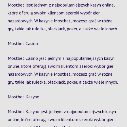
Mostbet jest jednym z najpopularniejszych kasyn online,
które oferują swoim klientom szeroki wybór gier
hazardowych. W kasynie Mostbet, możesz grać w różne
gry, takie jak ruletka, blackjack, poker, a także wiele innych.
Mostbet Casino
Mostbet Casino jest jednym z najpopularniejszych kasyn
online, które oferują swoim klientom szeroki wybór gier
hazardowych. W kasynie Mostbet, możesz grać w różne
gry, takie jak ruletka, blackjack, poker, a także wiele innych.
Mostbet Kasyno
Mostbet Kasyno jest jednym z najpopularniejszych kasyn
online, które oferują swoim klientom szeroki wybór gier