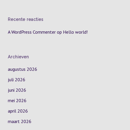
Recente reacties
A WordPress Commenter
op
Hello world!
Archieven
augustus 2026
juli 2026
juni 2026
mei 2026
april 2026
maart 2026