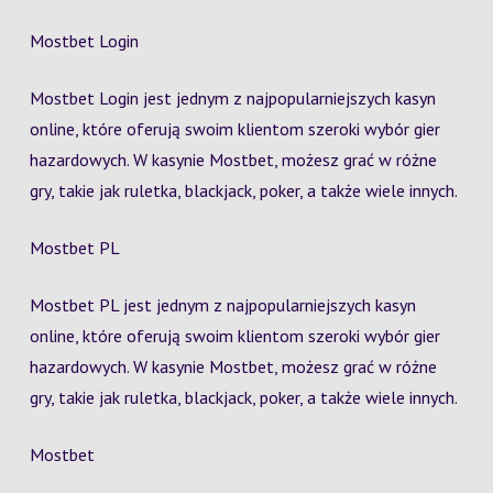
Mostbet Login
Mostbet Login jest jednym z najpopularniejszych kasyn
online, które oferują swoim klientom szeroki wybór gier
hazardowych. W kasynie Mostbet, możesz grać w różne
gry, takie jak ruletka, blackjack, poker, a także wiele innych.
Mostbet PL
Mostbet PL jest jednym z najpopularniejszych kasyn
online, które oferują swoim klientom szeroki wybór gier
hazardowych. W kasynie Mostbet, możesz grać w różne
gry, takie jak ruletka, blackjack, poker, a także wiele innych.
Mostbet