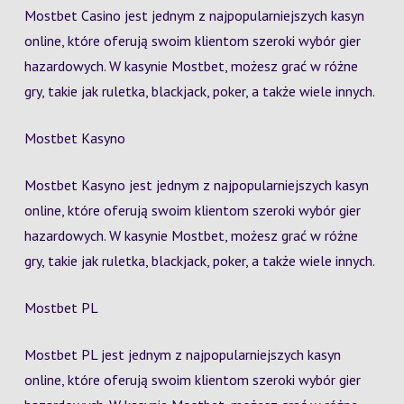
Mostbet Casino jest jednym z najpopularniejszych kasyn
online, które oferują swoim klientom szeroki wybór gier
hazardowych. W kasynie Mostbet, możesz grać w różne
gry, takie jak ruletka, blackjack, poker, a także wiele innych.
Mostbet Kasyno
Mostbet Kasyno jest jednym z najpopularniejszych kasyn
online, które oferują swoim klientom szeroki wybór gier
hazardowych. W kasynie Mostbet, możesz grać w różne
gry, takie jak ruletka, blackjack, poker, a także wiele innych.
Mostbet PL
Mostbet PL jest jednym z najpopularniejszych kasyn
online, które oferują swoim klientom szeroki wybór gier