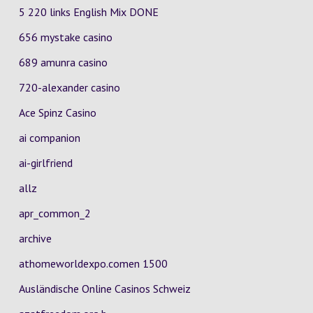
5 220 links English Mix DONE
656 mystake casino
689 amunra casino
720-alexander casino
Ace Spinz Casino
ai companion
ai-girlfriend
allz
apr_common_2
archive
athomeworldexpo.comen 1500
Ausländische Online Casinos Schweiz