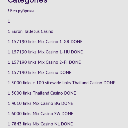
Categories
! Без рубрики
1
1 Euron Talletus Casino
1 157190 links Mix Casino
1-GR
DONE
1 157190 links Mix Casino
1-HU
DONE
1 157190 links Mix Casino
2-FI
DONE
1 157190 links Mix Casino DONE
1 3000 links + 100 sitewide links Thailand Casino DONE
1 3000 links Thailand Casino DONE
1 4010 links Mix Casino
BG
DONE
1 6000 links Mix Casino
SW
DONE
1 7843 links Mix Casino
NL
DONE