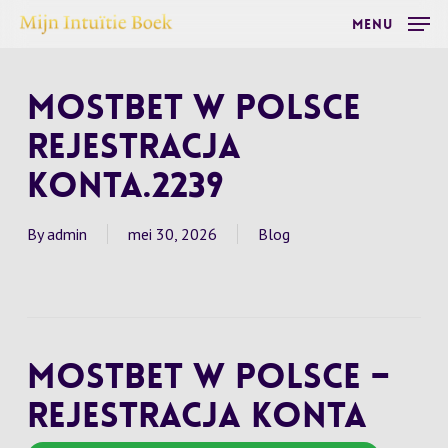
Skip
Menu
to
main
Mostbet w Polsce
content
rejestracja
konta.2239
By
admin
mei 30, 2026
Blog
Mostbet w Polsce –
rejestracja konta