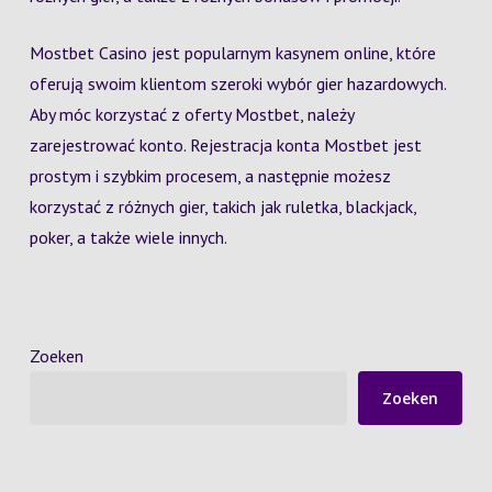
Mostbet Casino jest popularnym kasynem online, które
oferują swoim klientom szeroki wybór gier hazardowych.
Aby móc korzystać z oferty Mostbet, należy
zarejestrować konto. Rejestracja konta Mostbet jest
prostym i szybkim procesem, a następnie możesz
korzystać z różnych gier, takich jak ruletka, blackjack,
poker, a także wiele innych.
Zoeken
Zoeken