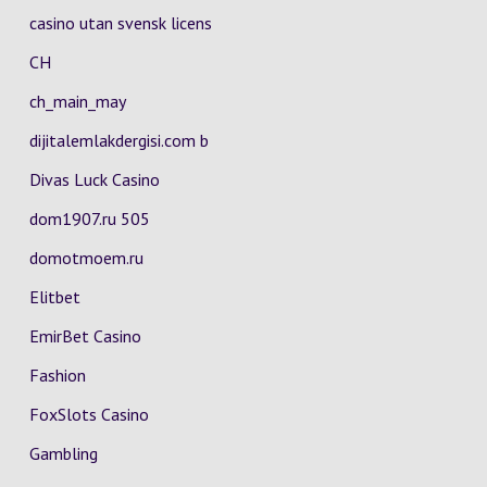
casino utan svensk licens
CH
ch_main_may
dijitalemlakdergisi.com b
Divas Luck Casino
dom1907.ru 505
domotmoem.ru
Elitbet
EmirBet Casino
Fashion
FoxSlots Casino
Gambling