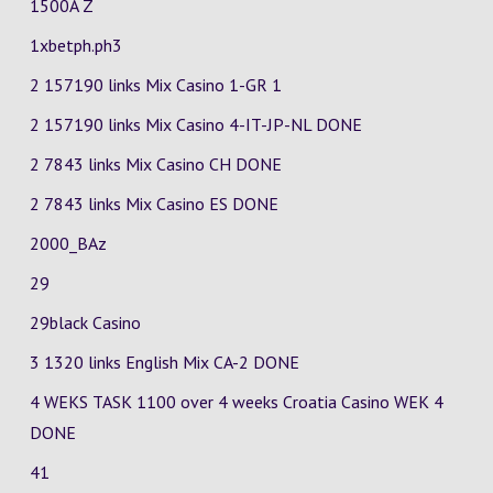
1500A Z
1xbetph.ph3
2 157190 links Mix Casino
1-GR
1
2 157190 links Mix Casino
4-IT-JP-NL
DONE
2 7843 links Mix Casino
CH
DONE
2 7843 links Mix Casino
ES
DONE
2000_BAz
29
29black Casino
3 1320 links English Mix
CA-2
DONE
4 WEKS TASK 1100 over 4 weeks Croatia Casino
WEK 4
DONE
41