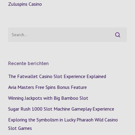
Zuluspins Casino
Recente berichten
The Fatwallet Casino Slot Experience Explained
Avia Masters Free Spins Bonus Feature
Winning Jackpots with Big Bamboo Slot
Sugar Rush 1000 Slot Machine Gameplay Experience
Exploring the Symbolism in Lucky Pharaoh Wild Casino
Slot Games