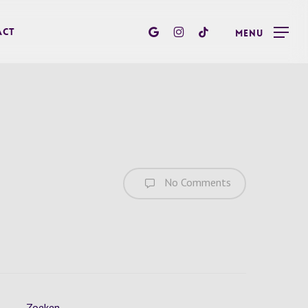
google-
instagram
tiktok
act
Menu
plus
No Comments
Zoeken