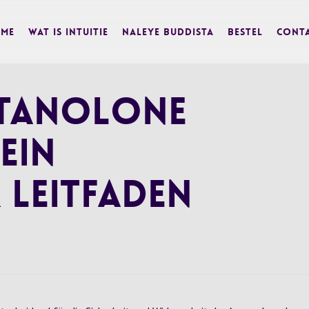
me
Wat is Intuitie
Naleye Buddista
BESTEL
Cont
tanolone
Ein
 Leitfaden