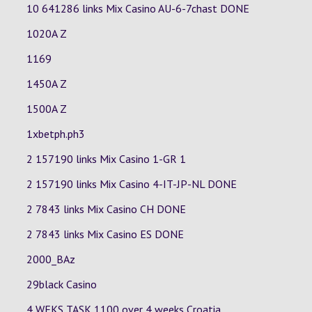
10 641286 links Mix Casino
AU-6-7chast
DONE
1020A Z
1169
1450A Z
1500A Z
1xbetph.ph3
2 157190 links Mix Casino
1-GR
1
2 157190 links Mix Casino
4-IT-JP-NL
DONE
2 7843 links Mix Casino
CH
DONE
2 7843 links Mix Casino
ES
DONE
2000_BAz
29black Casino
4 WEKS TASK 1100 over 4 weeks Croatia