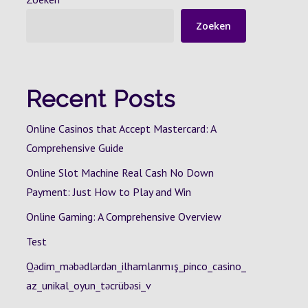
Zoeken
Recent Posts
Online Casinos that Accept Mastercard: A
Comprehensive Guide
Online Slot Machine Real Cash No Down
Payment: Just How to Play and Win
Online Gaming: A Comprehensive Overview
Test
Qədim_məbədlərdən_ilhamlanmış_pinco_casino_
az_unikal_oyun_təcrübəsi_v