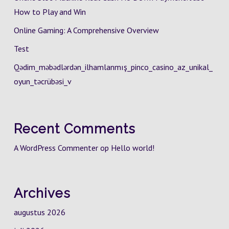
How to Play and Win
Online Gaming: A Comprehensive Overview
Test
Qədim_məbədlərdən_ilhamlanmış_pinco_casino_az_unikal_
oyun_təcrübəsi_v
Recent Comments
A WordPress Commenter
op
Hello world!
Archives
augustus 2026