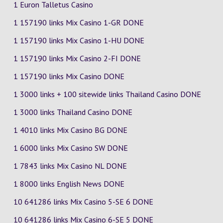
1 Euron Talletus Casino
1 157190 links Mix Casino
1-GR
DONE
1 157190 links Mix Casino
1-HU
DONE
1 157190 links Mix Casino
2-FI
DONE
1 157190 links Mix Casino DONE
1 3000 links + 100 sitewide links Thailand Casino DONE
1 3000 links Thailand Casino DONE
1 4010 links Mix Casino
BG
DONE
1 6000 links Mix Casino
SW
DONE
1 7843 links Mix Casino
NL
DONE
1 8000 links English News DONE
10 641286 links Mix Casino
5-SE
6
DONE
10 641286 links Mix Casino
6-SE
5
DONE