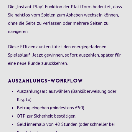
Die „Instant Play“-Funktion der Plattform bedeutet, dass
Sie nahtlos vom Spielen zum Abheben wechseln können,
ohne die Seite zu verlassen oder mehrere Seiten zu
navigieren.
Diese Effizienz unterstützt den energiegeladenen
Spielablauf: Jetzt gewinnen, sofort auszahlen, später für
eine neue Runde zurückkehren.
Auszahlungs‑Workflow
Auszahlungsart auswählen (Banküberweisung oder
Krypto).
Betrag eingeben (mindestens €50).
OTP zur Sicherheit bestätigen.
Geld innerhalb von 48 Stunden (oder schneller bei