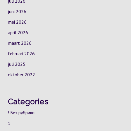
juli 2026
juni 2026
mei 2026
april 2026
maart 2026
februari 2026
juli 2025
oktober 2022
Categories
! Без рубрики
1