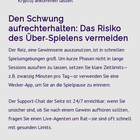
Krypto) ankommen lassen.
Den Schwung
aufrechterhalten: Das Risiko
des Über‑Spielens vermeiden
Der Reiz, eine Gewinnserie auszunutzen, ist in schnellen
Spielumgebungen groß. Um kurze Phasen nicht in lange
Sessions ausufern zu lassen, setzen Sie klare Zeitlimits—
z.B. zwanzig Minuten pro Tag—or verwenden Sie eine
Wecker-App, um Sie an die Spielpause zu erinnern.
Der Support-Chat der Seite ist 24/7 erreichbar; wenn Sie
unsicher sind, ob Sie nach einem Gewinn aufhören sollten,
fragen Sie einen Live-Agenten um Rat—sie sind oft schnell
mit gesunden Limits.