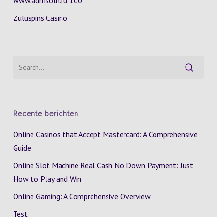
www.admsoln.ru 100
Zuluspins Casino
Recente berichten
Online Casinos that Accept Mastercard: A Comprehensive
Guide
Online Slot Machine Real Cash No Down Payment: Just
How to Play and Win
Online Gaming: A Comprehensive Overview
Test