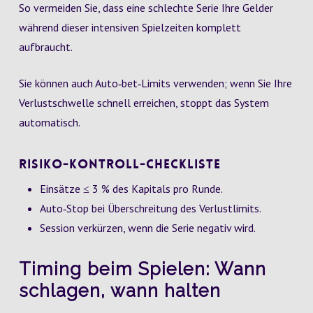
So vermeiden Sie, dass eine schlechte Serie Ihre Gelder
während dieser intensiven Spielzeiten komplett
aufbraucht.
Sie können auch Auto‑bet‑Limits verwenden; wenn Sie Ihre
Verlustschwelle schnell erreichen, stoppt das System
automatisch.
Risiko‑Kontroll‑Checkliste
Einsätze ≤ 3 % des Kapitals pro Runde.
Auto‑Stop bei Überschreitung des Verlustlimits.
Session verkürzen, wenn die Serie negativ wird.
Timing beim Spielen: Wann
schlagen, wann halten