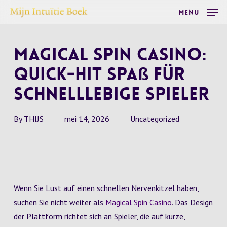
Skip
Menu
to
main
Magical Spin Casino:
content
Quick‑Hit Spaß für
schnelllebige Spieler
By
THIJS
mei 14, 2026
Uncategorized
Wenn Sie Lust auf einen schnellen Nervenkitzel haben,
suchen Sie nicht weiter als
Magical Spin Casino
. Das Design
der Plattform richtet sich an Spieler, die auf kurze,