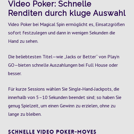
Video Poker: Schnelle
Renditen durch kluge Auswahl
Video Poker bei Magical Spin ermöglicht es, Einsatzgrößen
sofort festzulegen und dann in wenigen Sekunden die
Hand zu sehen.
Die beliebtesten Titel—wie „Jacks or Better“ von Play’n
GO—bieten schnelle Auszahlungen bei Full House oder
besser.
Für kurze Sessions wählen Sie Single‑Hand‑Jackpots, die
innerhalb von 5–10 Sekunden beendet sind; so haben Sie
genug Spielzeit, um einen Gewinn zu erzielen, ohne zu
lange zu bleiben.
Schnelle Video Poker‑Moves