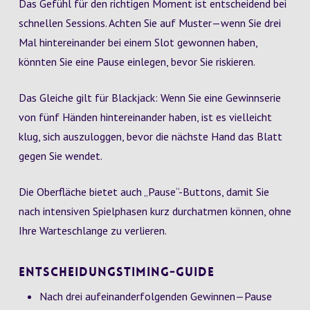
Das Gefühl für den richtigen Moment ist entscheidend bei
schnellen Sessions. Achten Sie auf Muster—wenn Sie drei
Mal hintereinander bei einem Slot gewonnen haben,
könnten Sie eine Pause einlegen, bevor Sie riskieren.
Das Gleiche gilt für Blackjack: Wenn Sie eine Gewinnserie
von fünf Händen hintereinander haben, ist es vielleicht
klug, sich auszuloggen, bevor die nächste Hand das Blatt
gegen Sie wendet.
Die Oberfläche bietet auch „Pause“-Buttons, damit Sie
nach intensiven Spielphasen kurz durchatmen können, ohne
Ihre Warteschlange zu verlieren.
Entscheidungstiming‑Guide
Nach drei aufeinanderfolgenden Gewinnen—Pause