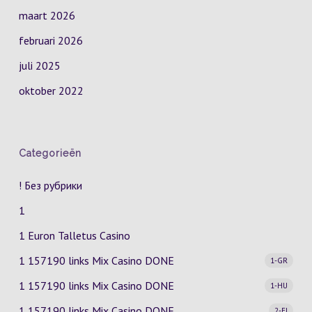
maart 2026
februari 2026
juli 2025
oktober 2022
Categorieën
! Без рубрики
1
1 Euron Talletus Casino
1 157190 links Mix Casino
DONE
1-GR
1 157190 links Mix Casino
DONE
1-HU
1 157190 links Mix Casino
DONE
2-FI