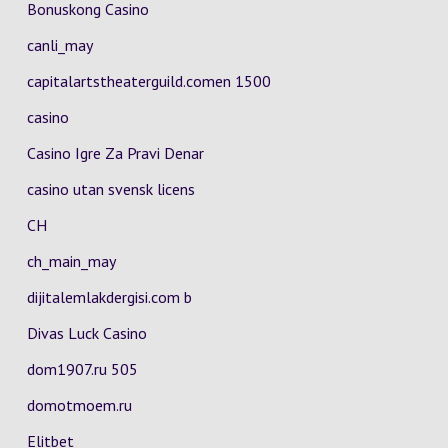
Bonuskong Casino
canli_may
capitalartstheaterguild.comen 1500
casino
Casino Igre Za Pravi Denar
casino utan svensk licens
CH
ch_main_may
dijitalemlakdergisi.com b
Divas Luck Casino
dom1907.ru 505
domotmoem.ru
Elitbet