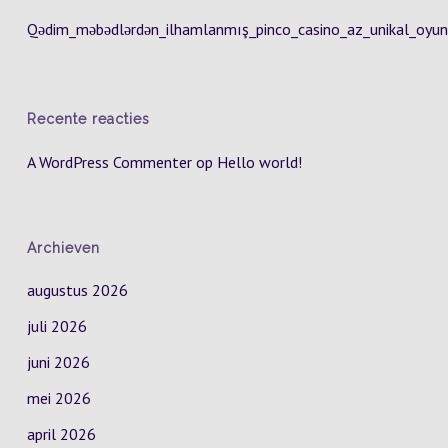
Qədim_məbədlərdən_ilhamlanmış_pinco_casino_az_unikal_oyun
Recente reacties
A WordPress Commenter
op
Hello world!
Archieven
augustus 2026
juli 2026
juni 2026
mei 2026
april 2026