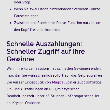
oder Stop.
Wenn Sie zwei Hände hintereinander verlieren—kurze
Pause einlegen.
Zwischen den Runden die Pause-Funktion nutzen, um
den Kopf frei zu bekommen.
Schnelle Auszahlungen:
Schneller Zugriff auf Ihre
Gewinne
Wenn Ihre kurzen Sessions mit schnellen Gewinnen enden,
möchten Sie wahrscheinlich sofort auf das Geld zugreifen.
Die Auszahlungspolitik von
Magical Spin
erlaubt sofortige
Ein- und Auszahlungen ab €50, mit typischer
Bearbeitungszeit unter 48 Stunden—oft sogar schneller
bei Krypto-Optionen.