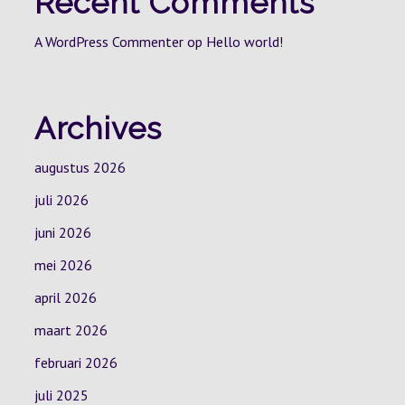
Recent Comments
A WordPress Commenter
op
Hello world!
Archives
augustus 2026
juli 2026
juni 2026
mei 2026
april 2026
maart 2026
februari 2026
juli 2025