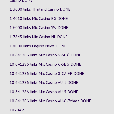
Casino DONE
1 3000 links Thailand Casino DONE
1 4010 links Mix Casino
BG
DONE
1 6000 links Mix Casino
SW
DONE
1 7843 links Mix Casino
NL
DONE
1 8000 links English News DONE
10 641286 links Mix Casino
5-SE
6
DONE
10 641286 links Mix Casino
6-SE
5
DONE
10 641286 links Mix Casino
8-CA-FR
DONE
10 641286 links Mix Casino
AU-1
DONE
10 641286 links Mix Casino
AU-5
DONE
10 641286 links Mix Casino
AU-6-7chast
DONE
1020A Z