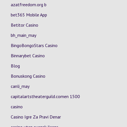
azatfreedom.org b
bet365 Mobile App
Betitor Casino
bh_main_may
BingoBongoStars Casino
Binnarybet Casino
Blog
Bonuskong Casino
canli_may
capitalartstheaterguild.comen 1500
casino
Casino Igre Za Pravi Denar