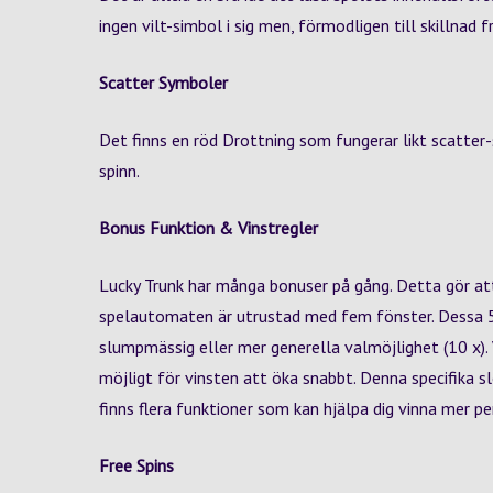
ingen vilt-simbol i sig men, förmodligen till skillna
Scatter Symboler
Det finns en röd Drottning som fungerar likt scatter-
spinn.
Bonus Funktion & Vinstregler
Lucky Trunk har många bonuser på gång. Detta gör att 
spelautomaten är utrustad med fem fönster. Dessa 5-f
slumpmässig eller mer generella valmöjlighet (10 x).
möjligt för vinsten att öka snabbt. Denna specifik
finns flera funktioner som kan hjälpa dig vinna mer pe
Free Spins