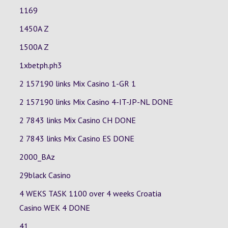
1169
1450A Z
1500A Z
1xbetph.ph3
2 157190 links Mix Casino
1-GR
1
2 157190 links Mix Casino
4-IT-JP-NL
DONE
2 7843 links Mix Casino
CH
DONE
2 7843 links Mix Casino
ES
DONE
2000_BAz
29black Casino
4 WEKS TASK 1100 over 4 weeks Croatia
Casino
WEK 4
DONE
41