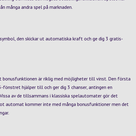
d från många andra spel på marknaden.
symbol, den skickar ut automatiska kraft och ge dig 3 gratis-
bonusfunktionen är riklig med möjligheter till vinst. Den första
önstret hjälper till och ger dig 3 chanser, antingen en
 Vissa av de tillsammans i klassiska spelautomater gör det
a slot automat kommer inte med många bonusfunktioner men det
ngar.