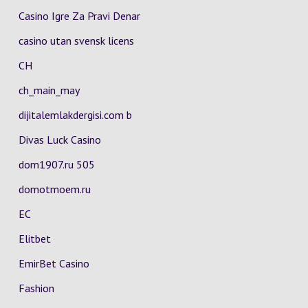
Casino Igre Za Pravi Denar
casino utan svensk licens
CH
ch_main_may
dijitalemlakdergisi.com b
Divas Luck Casino
dom1907.ru 505
domotmoem.ru
EC
Elitbet
EmirBet Casino
Fashion