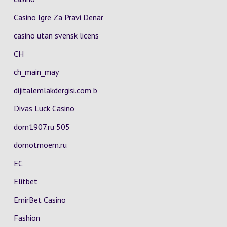
Casino Igre Za Pravi Denar
casino utan svensk licens
CH
ch_main_may
dijitalemlakdergisi.com b
Divas Luck Casino
dom1907.ru 505
domotmoem.ru
EC
Elitbet
EmirBet Casino
Fashion