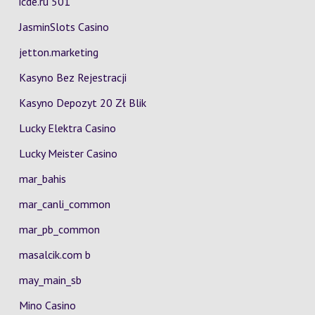
icde.ru 501
JasminSlots Casino
jetton.marketing
Kasyno Bez Rejestracji
Kasyno Depozyt 20 Zł Blik
Lucky Elektra Casino
Lucky Meister Casino
mar_bahis
mar_canli_common
mar_pb_common
masalcik.com b
may_main_sb
Mino Casino