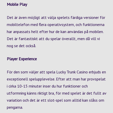
Mobile Play
Det är även möjligt att välja spelets färdiga versioner för
mobiltelefon med flera operativsystem, och funktionerna
har anpassats helt efter hur de kan användas på mobilen.
Det är fantastiskt att du spelar överallt, men då vill vi
nog se det också.
Player Experience
För den som väljer att spela Lucky Trunk Casino erbjuds en
exceptionell spelupplevelse. Efter att man har provspelat
i cirka 10-15 minuter inser du hur funktioner och
utformning känns riktigt bra, för med spelet är det fullt av
variation och det är ett slot-spel som alltid kan slåss om
pengarna.