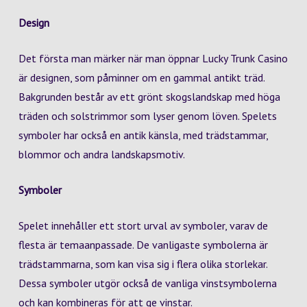
Design
Det första man märker när man öppnar Lucky Trunk Casino
är designen, som påminner om en gammal antikt träd.
Bakgrunden består av ett grönt skogslandskap med höga
träden och solstrimmor som lyser genom löven. Spelets
symboler har också en antik känsla, med trädstammar,
blommor och andra landskapsmotiv.
Symboler
Spelet innehåller ett stort urval av symboler, varav de
flesta är temaanpassade. De vanligaste symbolerna är
trädstammarna, som kan visa sig i flera olika storlekar.
Dessa symboler utgör också de vanliga vinstsymbolerna
och kan kombineras för att ge vinstar.