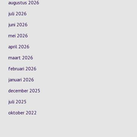
augustus 2026
juli 2026
juni 2026
mei 2026
april 2026
maart 2026
februari 2026
januari 2026
december 2025
juli 2025
oktober 2022