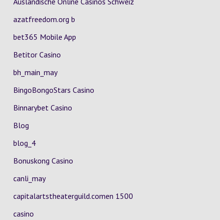
Ausländische Online Casinos Schweiz
azatfreedom.org b
bet365 Mobile App
Betitor Casino
bh_main_may
BingoBongoStars Casino
Binnarybet Casino
Blog
blog_4
Bonuskong Casino
canli_may
capitalartstheaterguild.comen 1500
casino