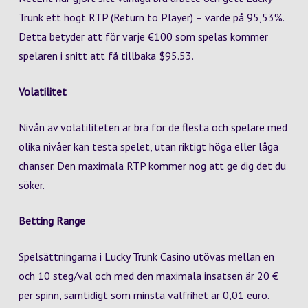
Trunk ett högt RTP (Return to Player) – värde på 95,53%.
Detta betyder att för varje €100 som spelas kommer
spelaren i snitt att få tillbaka $95.53.
Volatilitet
Nivån av volatiliteten är bra för de flesta och spelare med
olika nivåer kan testa spelet, utan riktigt höga eller låga
chanser. Den maximala RTP kommer nog att ge dig det du
söker.
Betting Range
Spelsättningarna i Lucky Trunk Casino utövas mellan en
och 10 steg/val och med den maximala insatsen är 20 €
per spinn, samtidigt som minsta valfrihet är 0,01 euro.