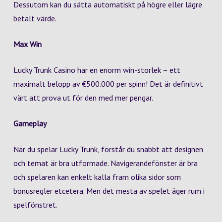
Dessutom kan du sätta automatiskt på högre eller lägre
betalt värde.
Max Win
Lucky Trunk Casino har en enorm win-storlek – ett
maximalt belopp av €500.000 per spinn! Det är definitivt
värt att prova ut för den med mer pengar.
Gameplay
När du spelar Lucky Trunk, förstår du snabbt att designen
och temat är bra utformade. Navigerandefönster är bra
och spelaren kan enkelt kalla fram olika sidor som
bonusregler etcetera. Men det mesta av spelet äger rum i
spelfönstret.