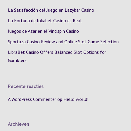
La Satisfacción del Juego en Lazybar Casino
La Fortuna de Jokabet Casino es Real
Juegos de Azar en el Vincispin Casino
Sportaza Casino Review and Online Slot Game Selection
LibraBet Casino Offers Balanced Slot Options for
Gamblers
Recente reacties
A WordPress Commenter
op
Hello world!
Archieven