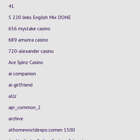
41
5 220 links English Mix DONE
656 mystake casino
689 amunra casino
720-alexander casino
Ace Spinz Casino
ai companion
ai-girlfriend
allz
apr_common_2
archive
athomeworldexpo.comen 1500