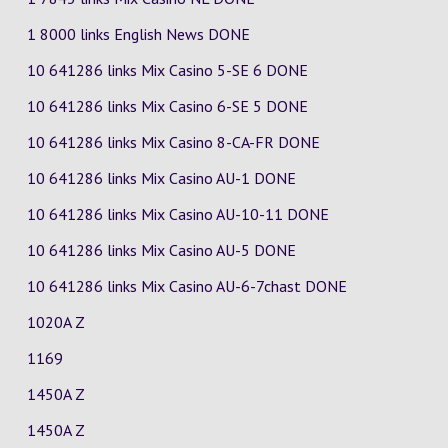
1 8000 links English News DONE
10 641286 links Mix Casino
5-SE
6
DONE
10 641286 links Mix Casino
6-SE
5
DONE
10 641286 links Mix Casino
8-CA-FR
DONE
10 641286 links Mix Casino
AU-1
DONE
10 641286 links Mix Casino
AU-10-11
DONE
10 641286 links Mix Casino
AU-5
DONE
10 641286 links Mix Casino
AU-6-7chast
DONE
1020A Z
1169
1450A Z
1450A Z