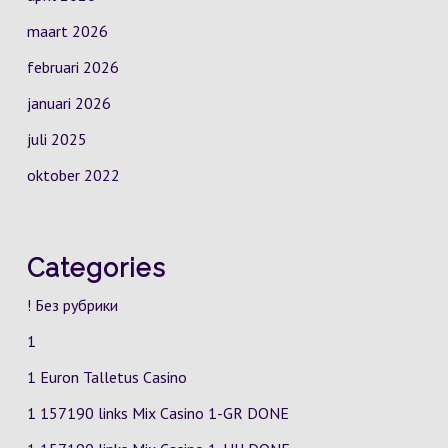
maart 2026
februari 2026
januari 2026
juli 2025
oktober 2022
Categories
! Без рубрики
1
1 Euron Talletus Casino
1 157190 links Mix Casino
1-GR
DONE