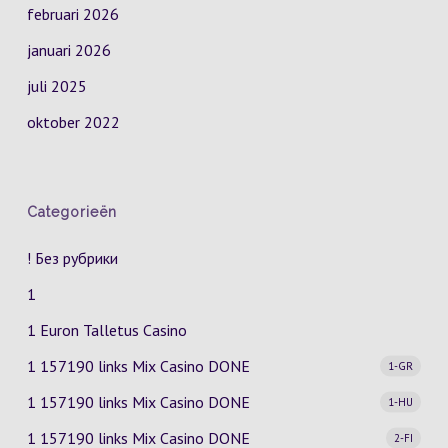
februari 2026
januari 2026
juli 2025
oktober 2022
Categorieën
! Без рубрики
1
1 Euron Talletus Casino
1 157190 links Mix Casino
DONE
1-GR
1 157190 links Mix Casino
DONE
1-HU
1 157190 links Mix Casino
DONE
2-FI