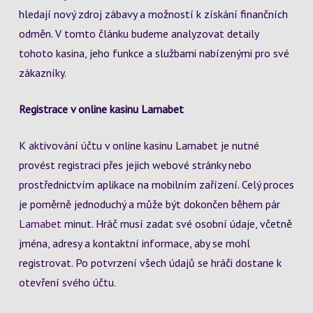
hledají nový zdroj zábavy a možností k získání finančních
odměn. V tomto článku budeme analyzovat detaily
tohoto kasina, jeho funkce a službami nabízenými pro své
zákazníky.
Registrace v online kasinu Lamabet
K aktivování účtu v online kasinu Lamabet je nutné
provést registraci přes jejich webové stránky nebo
prostřednictvím aplikace na mobilním zařízení. Celý proces
je poměrně jednoduchý a může být dokončen během pár
Lamabet
minut. Hráč musí zadat své osobní údaje, včetně
jména, adresy a kontaktní informace, aby se mohl
registrovat. Po potvrzení všech údajů se hráči dostane k
otevření svého účtu.