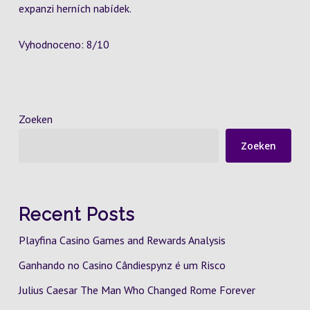
expanzi herních nabídek.
Vyhodnoceno: 8/10
Zoeken
Zoeken
Recent Posts
Playfina Casino Games and Rewards Analysis
Ganhando no Casino Cândiespynz é um Risco
Julius Caesar The Man Who Changed Rome Forever