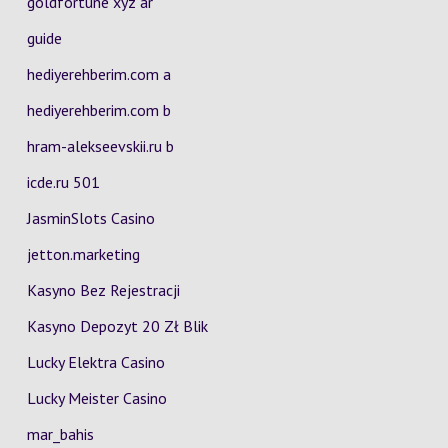
goldfortune xyz ar
guide
hediyerehberim.com a
hediyerehberim.com b
hram-alekseevskii.ru b
icde.ru 501
JasminSlots Casino
jetton.marketing
Kasyno Bez Rejestracji
Kasyno Depozyt 20 Zł Blik
Lucky Elektra Casino
Lucky Meister Casino
mar_bahis