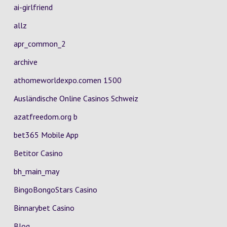
ai-girlfriend
allz
apr_common_2
archive
athomeworldexpo.comen 1500
Ausländische Online Casinos Schweiz
azatfreedom.org b
bet365 Mobile App
Betitor Casino
bh_main_may
BingoBongoStars Casino
Binnarybet Casino
Blog