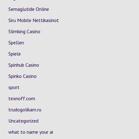
Semaglutide Online
Siru Mobile Nettikasinot
Slimking Casino
Spellen
Spiele
Spinhub Casino
Spinko Casino
sport
texnoff.com
trudogolikam.ru
Uncategorized
what to name your ai