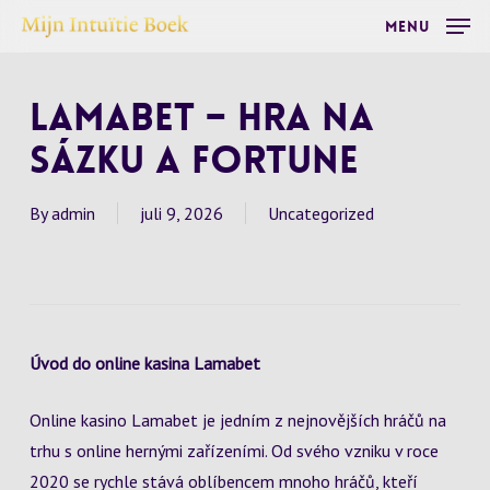
Skip
Menu
to
main
Lamabet – Hra na
content
Sázku a Fortune
By
admin
juli 9, 2026
Uncategorized
Úvod do online kasina Lamabet
Online kasino Lamabet je jedním z nejnovějších hráčů na
trhu s online hernými zařízeními. Od svého vzniku v roce
2020 se rychle stává oblíbencem mnoho hráčů, kteří