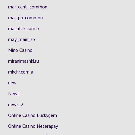
mar_canli_common
mar_pb_common
masalcik.com b
may_main_sb
Mino Casino
miranimashki.ru
mkchr.com a
new
News
news_2
Online Casino Luckygem
Online Casino Neterapay