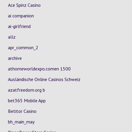
Ace Spinz Casino
ai companion
ai-girlfriend
allz
apr_common_2
archive
athomeworldexpo.comen 1500
Ausländische Online Casinos Schweiz
azatfreedom.org b
bet365 Mobile App
Betitor Casino
bh_main_may