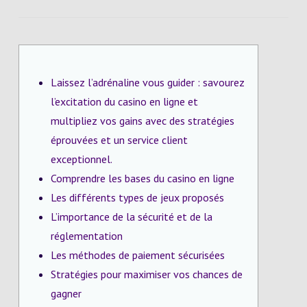
Laissez l’adrénaline vous guider : savourez
l’excitation du casino en ligne et
multipliez vos gains avec des stratégies
éprouvées et un service client
exceptionnel.
Comprendre les bases du casino en ligne
Les différents types de jeux proposés
L’importance de la sécurité et de la
réglementation
Les méthodes de paiement sécurisées
Stratégies pour maximiser vos chances de
gagner