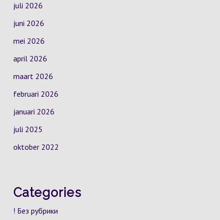
juli 2026
juni 2026
mei 2026
april 2026
maart 2026
februari 2026
januari 2026
juli 2025
oktober 2022
Categories
! Без рубрики