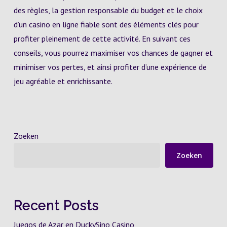
des règles, la gestion responsable du budget et le choix
d’un casino en ligne fiable sont des éléments clés pour
profiter pleinement de cette activité. En suivant ces
conseils, vous pourrez maximiser vos chances de gagner et
minimiser vos pertes, et ainsi profiter d’une expérience de
jeu agréable et enrichissante.
Zoeken
Zoeken
Recent Posts
Juegos de Azar en DuckySino Casino