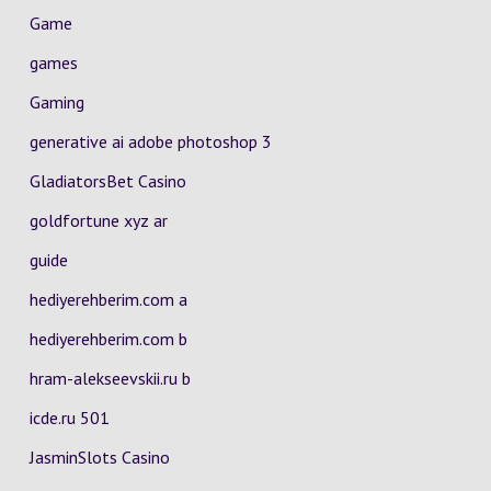
Game
games
Gaming
generative ai adobe photoshop 3
GladiatorsBet Casino
goldfortune xyz ar
guide
hediyerehberim.com a
hediyerehberim.com b
hram-alekseevskii.ru b
icde.ru 501
JasminSlots Casino