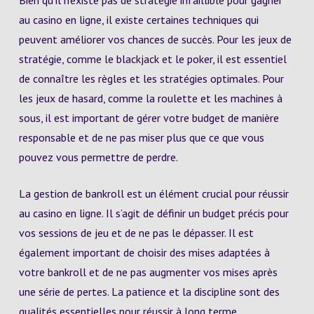
Bien qu’il n’existe pas de stratégie infaillible pour gagner
au casino en ligne, il existe certaines techniques qui
peuvent améliorer vos chances de succès. Pour les jeux de
stratégie, comme le blackjack et le poker, il est essentiel
de connaître les règles et les stratégies optimales. Pour
les jeux de hasard, comme la roulette et les machines à
sous, il est important de gérer votre budget de manière
responsable et de ne pas miser plus que ce que vous
pouvez vous permettre de perdre.
La gestion de bankroll est un élément crucial pour réussir
au casino en ligne. Il s’agit de définir un budget précis pour
vos sessions de jeu et de ne pas le dépasser. Il est
également important de choisir des mises adaptées à
votre bankroll et de ne pas augmenter vos mises après
une série de pertes. La patience et la discipline sont des
qualités essentielles pour réussir à long terme.