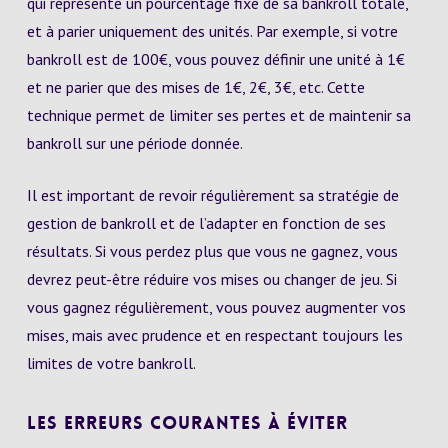
qui représente un pourcentage fixe de sa bankroll totale,
et à parier uniquement des unités. Par exemple, si votre
bankroll est de 100€, vous pouvez définir une unité à 1€
et ne parier que des mises de 1€, 2€, 3€, etc. Cette
technique permet de limiter ses pertes et de maintenir sa
bankroll sur une période donnée.
Il est important de revoir régulièrement sa stratégie de
gestion de bankroll et de l’adapter en fonction de ses
résultats. Si vous perdez plus que vous ne gagnez, vous
devrez peut-être réduire vos mises ou changer de jeu. Si
vous gagnez régulièrement, vous pouvez augmenter vos
mises, mais avec prudence et en respectant toujours les
limites de votre bankroll.
Les erreurs courantes à éviter