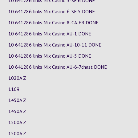
10 641286 links Mix Casino
5-SE
6
DONE
10 641286 links Mix Casino
6-SE
5
DONE
10 641286 links Mix Casino
8-CA-FR
DONE
10 641286 links Mix Casino
AU-1
DONE
10 641286 links Mix Casino
AU-10-11
DONE
10 641286 links Mix Casino
AU-5
DONE
10 641286 links Mix Casino
AU-6-7chast
DONE
1020A Z
1169
1450A Z
1450A Z
1500A Z
1500A Z