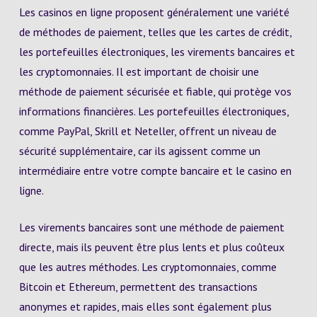
Les casinos en ligne proposent généralement une variété
de méthodes de paiement, telles que les cartes de crédit,
les portefeuilles électroniques, les virements bancaires et
les cryptomonnaies. Il est important de choisir une
méthode de paiement sécurisée et fiable, qui protège vos
informations financières. Les portefeuilles électroniques,
comme PayPal, Skrill et Neteller, offrent un niveau de
sécurité supplémentaire, car ils agissent comme un
intermédiaire entre votre compte bancaire et le casino en
ligne.
Les virements bancaires sont une méthode de paiement
directe, mais ils peuvent être plus lents et plus coûteux
que les autres méthodes. Les cryptomonnaies, comme
Bitcoin et Ethereum, permettent des transactions
anonymes et rapides, mais elles sont également plus