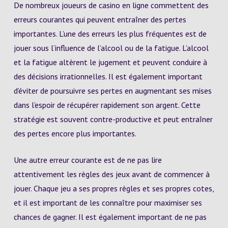
De nombreux joueurs de casino en ligne commettent des
erreurs courantes qui peuvent entraîner des pertes
importantes. L’une des erreurs les plus fréquentes est de
jouer sous l’influence de l’alcool ou de la fatigue. L’alcool
et la fatigue altèrent le jugement et peuvent conduire à
des décisions irrationnelles. Il est également important
d’éviter de poursuivre ses pertes en augmentant ses mises
dans l’espoir de récupérer rapidement son argent. Cette
stratégie est souvent contre-productive et peut entraîner
des pertes encore plus importantes.
Une autre erreur courante est de ne pas lire
attentivement les règles des jeux avant de commencer à
jouer. Chaque jeu a ses propres règles et ses propres cotes,
et il est important de les connaître pour maximiser ses
chances de gagner. Il est également important de ne pas