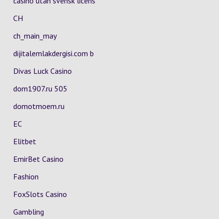
casino utan svensk licens
CH
ch_main_may
dijitalemlakdergisi.com b
Divas Luck Casino
dom1907.ru 505
domotmoem.ru
EC
Elitbet
EmirBet Casino
Fashion
FoxSlots Casino
Gambling