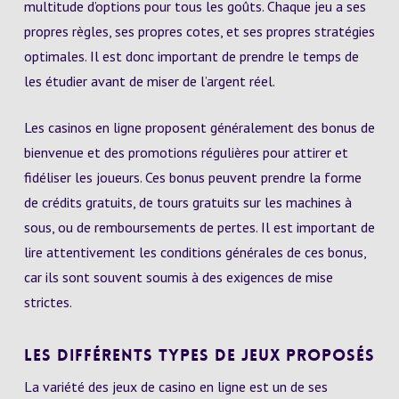
multitude d’options pour tous les goûts. Chaque jeu a ses
propres règles, ses propres cotes, et ses propres stratégies
optimales. Il est donc important de prendre le temps de
les étudier avant de miser de l’argent réel.
Les casinos en ligne proposent généralement des bonus de
bienvenue et des promotions régulières pour attirer et
fidéliser les joueurs. Ces bonus peuvent prendre la forme
de crédits gratuits, de tours gratuits sur les machines à
sous, ou de remboursements de pertes. Il est important de
lire attentivement les conditions générales de ces bonus,
car ils sont souvent soumis à des exigences de mise
strictes.
Les différents types de jeux proposés
La variété des jeux de casino en ligne est un de ses