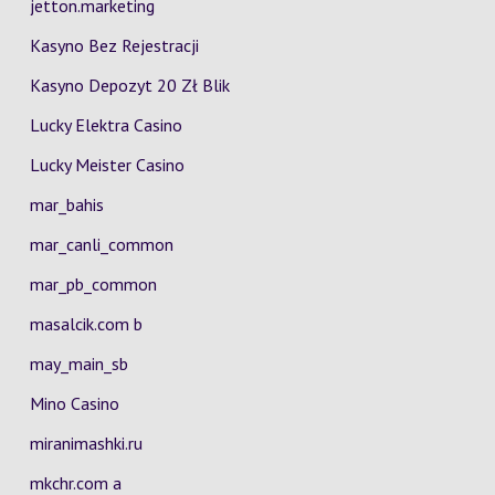
jetton.marketing
Kasyno Bez Rejestracji
Kasyno Depozyt 20 Zł Blik
Lucky Elektra Casino
Lucky Meister Casino
mar_bahis
mar_canli_common
mar_pb_common
masalcik.com b
may_main_sb
Mino Casino
miranimashki.ru
mkchr.com a