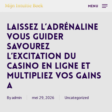
Skip
Menu
to
main
Laissez l’adrénaline
content
vous guider
savourez
l’excitation du
casino en ligne et
multipliez vos gains
a
By
admin
mei 29, 2026
Uncategorized