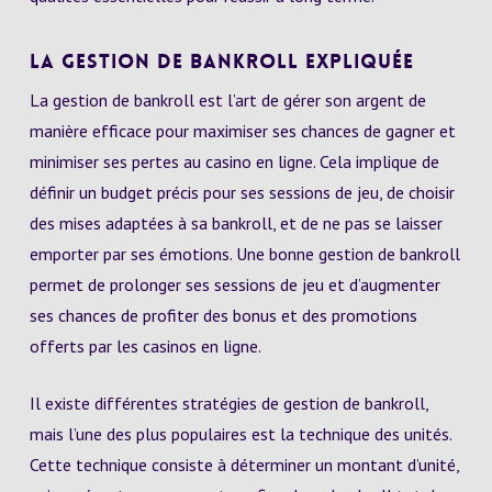
La gestion de bankroll expliquée
La gestion de bankroll est l’art de gérer son argent de
manière efficace pour maximiser ses chances de gagner et
minimiser ses pertes au casino en ligne. Cela implique de
définir un budget précis pour ses sessions de jeu, de choisir
des mises adaptées à sa bankroll, et de ne pas se laisser
emporter par ses émotions. Une bonne gestion de bankroll
permet de prolonger ses sessions de jeu et d’augmenter
ses chances de profiter des bonus et des promotions
offerts par les casinos en ligne.
Il existe différentes stratégies de gestion de bankroll,
mais l’une des plus populaires est la technique des unités.
Cette technique consiste à déterminer un montant d’unité,