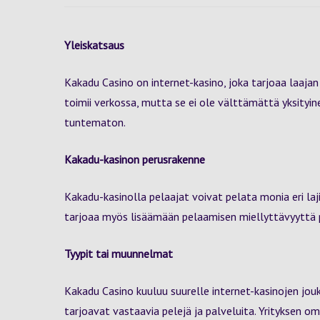
Yleiskatsaus
Kakadu Casino on internet-kasino, joka tarjoaa laajan
toimii verkossa, mutta se ei ole välttämättä yksityine
tuntematon.
Kakadu-kasinon perusrakenne
Kakadu-kasinolla pelaajat voivat pelata monia eri laji
tarjoaa myös lisäämään pelaamisen miellyttävyyttä 
Tyypit tai muunnelmat
Kakadu Casino kuuluu suurelle internet-kasinojen jo
tarjoavat vastaavia pelejä ja palveluita. Yrityksen o