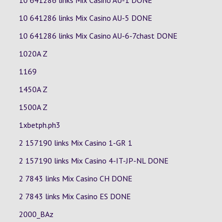
10 641286 links Mix Casino
AU-1
DONE
10 641286 links Mix Casino
AU-5
DONE
10 641286 links Mix Casino
AU-6-7chast
DONE
1020A Z
1169
1450A Z
1500A Z
1xbetph.ph3
2 157190 links Mix Casino
1-GR
1
2 157190 links Mix Casino
4-IT-JP-NL
DONE
2 7843 links Mix Casino
CH
DONE
2 7843 links Mix Casino
ES
DONE
2000_BAz