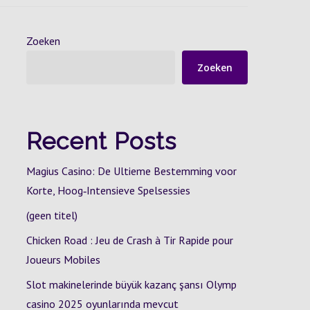
Zoeken
Zoeken
Recent Posts
Magius Casino: De Ultieme Bestemming voor
Korte, Hoog‑Intensieve Spelsessies
(geen titel)
Chicken Road : Jeu de Crash à Tir Rapide pour
Joueurs Mobiles
Slot makinelerinde büyük kazanç şansı Olymp
casino 2025 oyunlarında mevcut