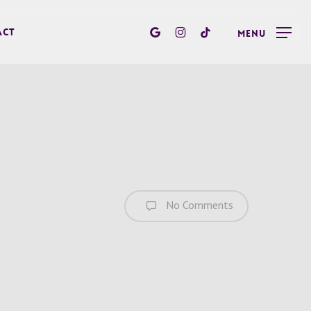
google-
instagram
tiktok
act
Menu
plus
No Comments