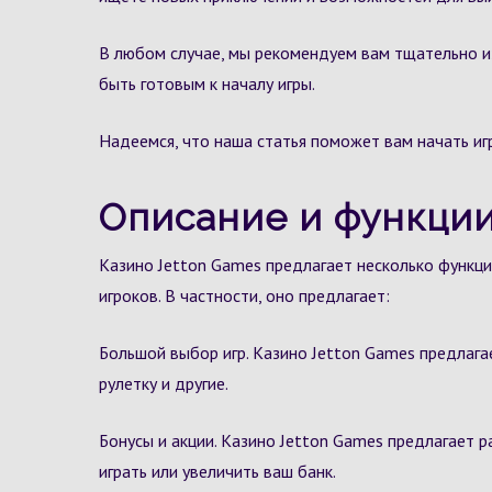
В любом случае, мы рекомендуем вам тщательно из
быть готовым к началу игры.
Надеемся, что наша статья поможет вам начать игр
Описание и функции
Казино Jetton Games предлагает несколько функци
игроков. В частности, оно предлагает:
Большой выбор игр. Казино Jetton Games предлагае
рулетку и другие.
Бонусы и акции. Казино Jetton Games предлагает р
играть или увеличить ваш банк.