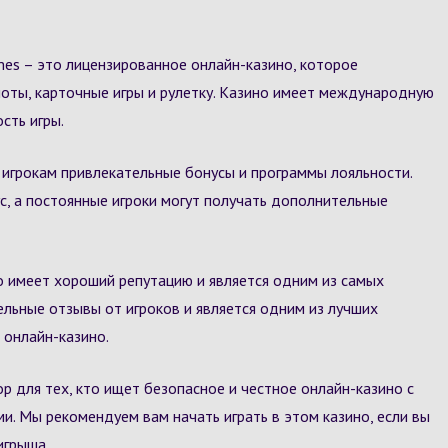
mes – это лицензированное онлайн-казино, которое
слоты, карточные игры и рулетку. Казино имеет международную
сть игры.
 игрокам привлекательные бонусы и программы лояльности.
, а постоянные игроки могут получать дополнительные
но имеет хороший репутацию и является одним из самых
льные отзывы от игроков и является одним из лучших
 онлайн-казино.
р для тех, кто ищет безопасное и честное онлайн-казино с
и. Мы рекомендуем вам начать играть в этом казино, если вы
игрыша.