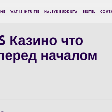
me
Wat is Intuitie
Naleye Buddista
BESTEL
Cont
s Казино что
 перед началом