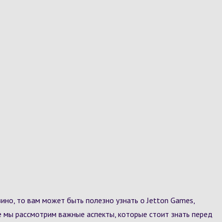
зино, то вам может быть полезно узнать о Jetton Games,
е мы рассмотрим важные аспекты, которые стоит знать перед