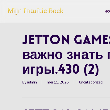
Skip
to
Ho
main
content
Jetton Game
важно знать
игры.430 (2)
By
admin
mei 11, 2026
Uncategorized