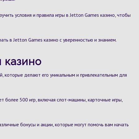
учить условия и правила игры в Jetton Games казино, чтобы
ать в Jetton Games казино с уверенностью и знанием.
 казино
й, которые делают его уникальным и привлекательным для
т более 500 игр, включая слот-машины, карточные игры,
азличные бонусы и акции, которые могут помочь вам начать