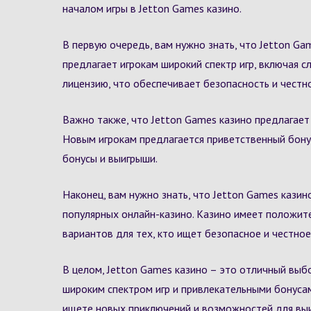
началом игры в Jetton Games казино.
В первую очередь, вам нужно знать, что Jetton Ga
предлагает игрокам широкий спектр игр, включая 
лицензию, что обеспечивает безопасность и честно
Важно также, что Jetton Games казино предлагает
Новым игрокам предлагается приветственный бонус
бонусы и выигрыши.
Наконец, вам нужно знать, что Jetton Games кази
популярных онлайн-казино. Казино имеет положите
вариантов для тех, кто ищет безопасное и честное
В целом, Jetton Games казино – это отличный выбо
широким спектром игр и привлекательными бонусам
ищете новых приключений и возможностей для вы