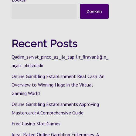
Zoeken
Recent Posts
Qədim_sərvət_pinco_az_ilə_tapılır_firavanlığın_
açarı_əlinizdədir
Online Gambling Establishment Real Cash: An
Overview to Winning Huge in the Virtual
Gaming World
Online Gambling Establishments Approving
Mastercard: A Comprehensive Guide
Free Casino Slot Games
Ideal Rated Online Gambling Enterprises: A