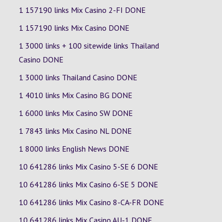
1 157190 links Mix Casino
2-FI
DONE
1 157190 links Mix Casino DONE
1 3000 links + 100 sitewide links Thailand
Casino DONE
1 3000 links Thailand Casino DONE
1 4010 links Mix Casino
BG
DONE
1 6000 links Mix Casino
SW
DONE
1 7843 links Mix Casino
NL
DONE
1 8000 links English News DONE
10 641286 links Mix Casino
5-SE
6
DONE
10 641286 links Mix Casino
6-SE
5
DONE
10 641286 links Mix Casino
8-CA-FR
DONE
10 641286 links Mix Casino
AU-1
DONE