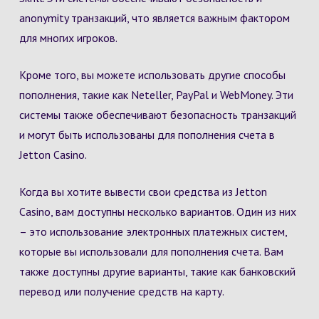
anonymity транзакций, что является важным фактором
для многих игроков.
Кроме того, вы можете использовать другие способы
пополнения, такие как Neteller, PayPal и WebMoney. Эти
системы также обеспечивают безопасность транзакций
и могут быть использованы для пополнения счета в
Jetton Casino.
Когда вы хотите вывести свои средства из Jetton
Casino, вам доступны несколько вариантов. Один из них
– это использование электронных платежных систем,
которые вы использовали для пополнения счета. Вам
также доступны другие варианты, такие как банковский
перевод или получение средств на карту.