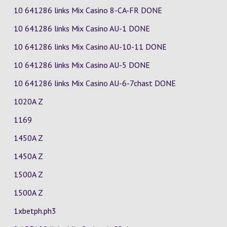
10 641286 links Mix Casino
8-CA-FR
DONE
10 641286 links Mix Casino
AU-1
DONE
10 641286 links Mix Casino
AU-10-11
DONE
10 641286 links Mix Casino
AU-5
DONE
10 641286 links Mix Casino
AU-6-7chast
DONE
1020A Z
1169
1450A Z
1450A Z
1500A Z
1500A Z
1xbetph.ph3