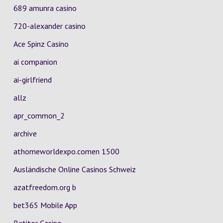
689 amunra casino
720-alexander casino
Ace Spinz Casino
ai companion
ai-girlfriend
allz
apr_common_2
archive
athomeworldexpo.comen 1500
Ausländische Online Casinos Schweiz
azatfreedom.org b
bet365 Mobile App