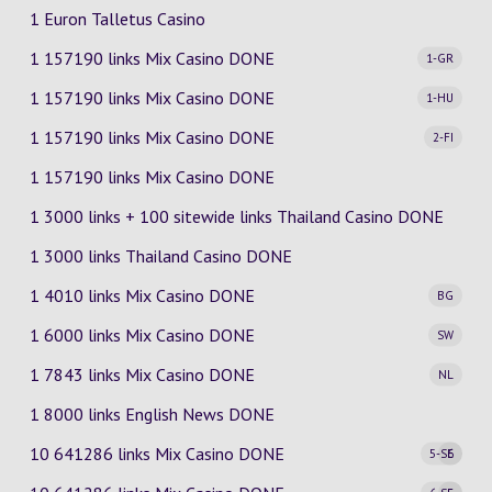
1 Euron Talletus Casino
1 157190 links Mix Casino
DONE
1-GR
1 157190 links Mix Casino
DONE
1-HU
1 157190 links Mix Casino
DONE
2-FI
1 157190 links Mix Casino DONE
1 3000 links + 100 sitewide links Thailand Casino DONE
1 3000 links Thailand Casino DONE
1 4010 links Mix Casino
DONE
BG
1 6000 links Mix Casino
DONE
SW
1 7843 links Mix Casino
DONE
NL
1 8000 links English News DONE
10 641286 links Mix Casino
DONE
5-SE
6