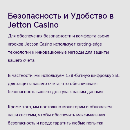
Безопасность и Удобство в
Jetton Casino
Для обеспечения безопасности и комфорта своих
игроков, Jetton Casino использует cutting-edge
технологии и инновационные методы для защиты
вашего счета.
В частности, мы используем 128-битную шифровку SSL
для защиты вашего счета, что обеспечивает
безопасность вашего доступа к вашим данным.
Кроме того, мы постоянно мониторим и обновляем
наши системы, чтобы обеспечить максимальную
безопасность и предотвратить любые попытки