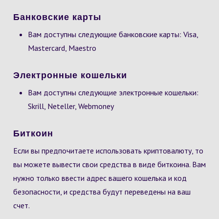
Банковские карты
Вам доступны следующие банковские карты: Visa,
Mastercard, Maestro
Электронные кошельки
Вам доступны следующие электронные кошельки:
Skrill, Neteller, Webmoney
Биткоин
Если вы предпочитаете использовать криптовалюту, то
вы можете вывести свои средства в виде биткоина. Вам
нужно только ввести адрес вашего кошелька и код
безопасности, и средства будут переведены на ваш
счет.