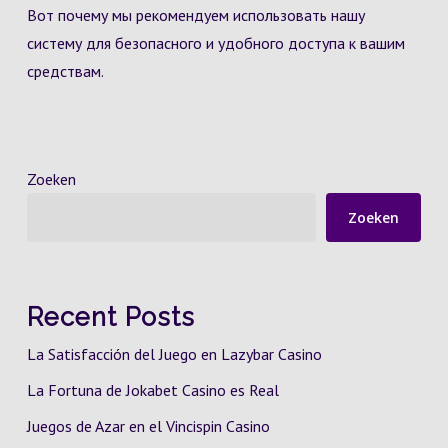
Вот почему мы рекомендуем использовать нашу
систему для безопасного и удобного доступа к вашим
средствам.
Zoeken
Zoeken
Recent Posts
La Satisfacción del Juego en Lazybar Casino
La Fortuna de Jokabet Casino es Real
Juegos de Azar en el Vincispin Casino