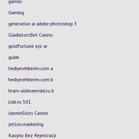
games
Gaming
generative ai adobe photoshop 3
GladiatorsBet Casino
goldfortune xyz ar
guide
hediyerehberim.com a
hediyerehberim.com b
hram-alekseevskii.ru b
icde.ru 501
JasminSlots Casino
jetton.marketing
Kasyno Bez Rejestracji