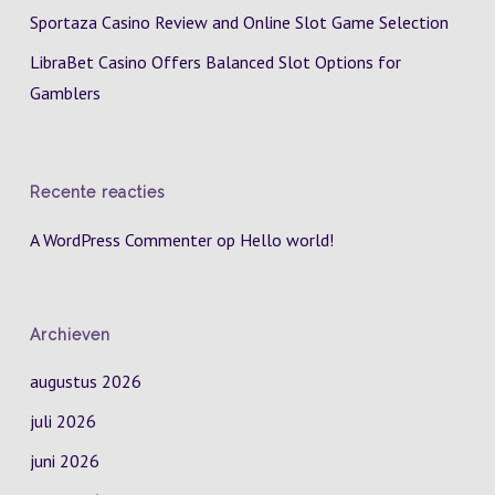
Sportaza Casino Review and Online Slot Game Selection
LibraBet Casino Offers Balanced Slot Options for
Gamblers
Recente reacties
A WordPress Commenter
op
Hello world!
Archieven
augustus 2026
juli 2026
juni 2026