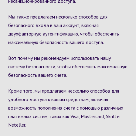
несанкционированного доступа.
Мы также предлагаем несколько способов для
безопасного входа в ваш аккаунт, включая
двухфакторную аутентификацию, чтобы обеспечить
максимальную безопасность вашего доступа.
Вот почему мы рекомендуем использовать нашу
систему безопасности, чтобы обеспечить максимальную
безопасность вашего счета.
Кроме того, мы предлагаем несколько способов для
удобного доступа к вашим средствам, включая
возможность пополнения счета с помощью различных
платежных систем, таких как Visa, Mastercard, Skrill и
Neteller.