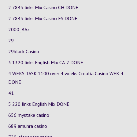
2 7843 links Mix Casino
CH
DONE
2 7843 links Mix Casino
ES
DONE
2000_BAz
29
29black Casino
3 1320 links English Mix
CA-2
DONE
4 WEKS TASK 1100 over 4 weeks Croatia Casino
WEK 4
DONE
41
5 220 links English Mix DONE
656 mystake casino
689 amunra casino
720-alexander casino