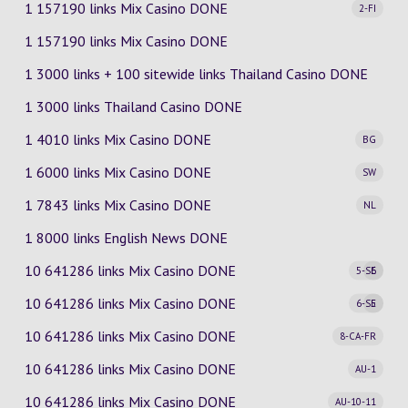
1 157190 links Mix Casino
DONE
2-FI
1 157190 links Mix Casino DONE
1 3000 links + 100 sitewide links Thailand Casino DONE
1 3000 links Thailand Casino DONE
1 4010 links Mix Casino
DONE
BG
1 6000 links Mix Casino
DONE
SW
1 7843 links Mix Casino
DONE
NL
1 8000 links English News DONE
10 641286 links Mix Casino
DONE
5-SE
6
10 641286 links Mix Casino
DONE
6-SE
5
10 641286 links Mix Casino
DONE
8-CA-FR
10 641286 links Mix Casino
DONE
AU-1
10 641286 links Mix Casino
DONE
AU-10-11