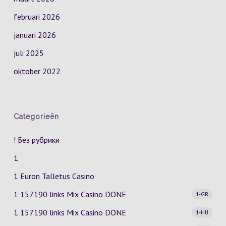
februari 2026
januari 2026
juli 2025
oktober 2022
Categorieën
! Без рубрики
1
1 Euron Talletus Casino
1 157190 links Mix Casino
DONE
1-GR
1 157190 links Mix Casino
DONE
1-HU