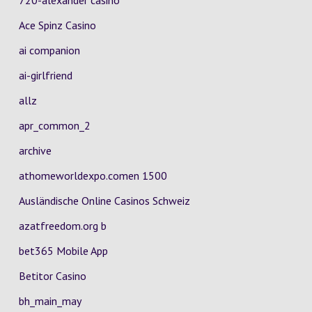
Ace Spinz Casino
ai companion
ai-girlfriend
allz
apr_common_2
archive
athomeworldexpo.comen 1500
Ausländische Online Casinos Schweiz
azatfreedom.org b
bet365 Mobile App
Betitor Casino
bh_main_may