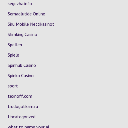
segezha.info
Semaglutide Online
Siru Mobile Nettikasinot
Slimking Casino
Spellen
Spiele
Spinhub Casino
Spinko Casino
sport
texnoff.com
trudogolikam.ru
Uncategorized
what to name your ai