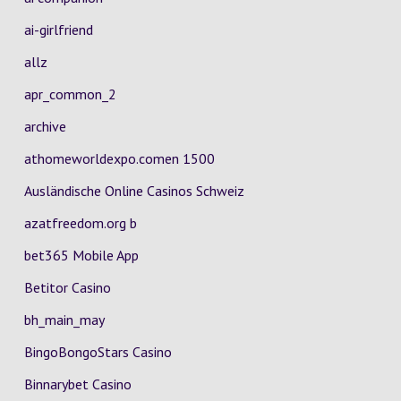
ai-girlfriend
allz
apr_common_2
archive
athomeworldexpo.comen 1500
Ausländische Online Casinos Schweiz
azatfreedom.org b
bet365 Mobile App
Betitor Casino
bh_main_may
BingoBongoStars Casino
Binnarybet Casino