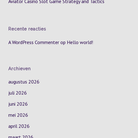
Aviator Casino Slot Game Strategy and Tactics
Recente reacties
A WordPress Commenter
op
Hello world!
Archieven
augustus 2026
juli 2026
juni 2026
mei 2026
april 2026
maart 2026