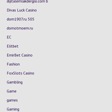
dijitalemlakdergisi.com b
Divas Luck Casino
dom1907.ru 505
domotmoem.ru
EC
Elitbet
EmirBet Casino
Fashion
FoxSlots Casino
Gambling
Game
games
Gaming