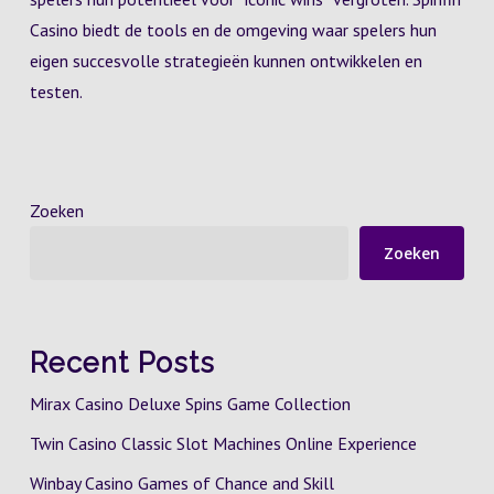
Casino biedt de tools en de omgeving waar spelers hun
eigen succesvolle strategieën kunnen ontwikkelen en
testen.
Zoeken
Zoeken
Recent Posts
Mirax Casino Deluxe Spins Game Collection
Twin Casino Classic Slot Machines Online Experience
Winbay Casino Games of Chance and Skill