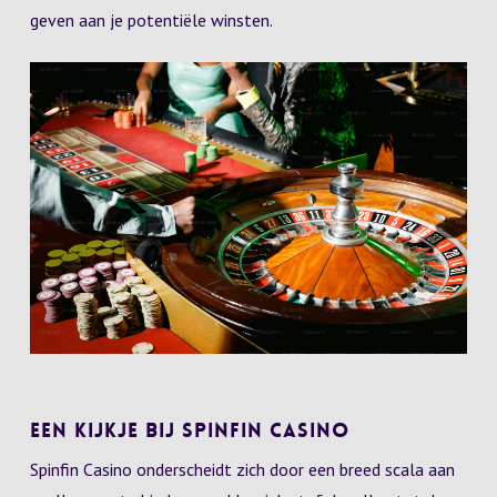
geven aan je potentiële winsten.
Een kijkje bij Spinfin Casino
Spinfin Casino onderscheidt zich door een breed scala aan