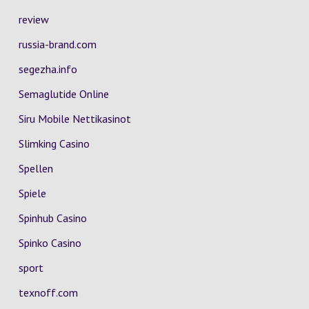
review
russia-brand.com
segezha.info
Semaglutide Online
Siru Mobile Nettikasinot
Slimking Casino
Spellen
Spiele
Spinhub Casino
Spinko Casino
sport
texnoff.com