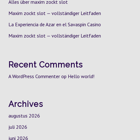
Alles über maxim zockt slot
Maxim zockt slot — vollständiger Leitfaden
La Experiencia de Azar en el Savaspin Casino
Maxim zockt slot — vollständiger Leitfaden
Recent Comments
A WordPress Commenter
op
Hello world!
Archives
augustus 2026
juli 2026
juni 2026