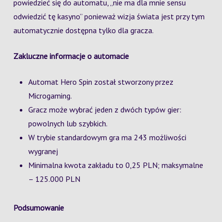
powiedzieć się do automatu, „nie ma dla mnie sensu
odwiedzić tę kasyno” ponieważ wizja świata jest przy tym
automatycznie dostępna tylko dla gracza.
Zakluczne informacje o automacie
Automat Hero Spin został stworzony przez
Microgaming.
Gracz może wybrać jeden z dwóch typów gier:
powolnych lub szybkich.
W trybie standardowym gra ma 243 możliwości
wygranej
Minimalna kwota zakładu to 0,25 PLN; maksymalne
– 125.000 PLN
Podsumowanie