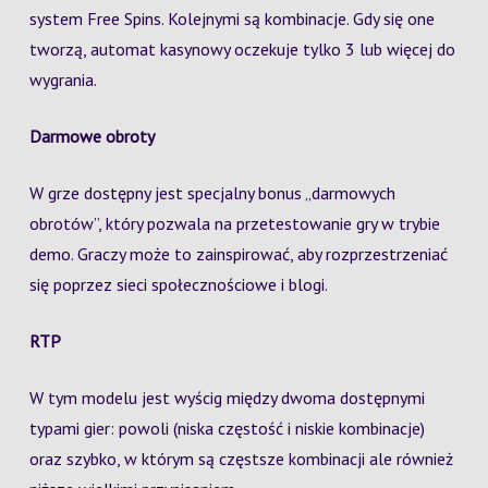
system Free Spins. Kolejnymi są kombinacje. Gdy się one
tworzą, automat kasynowy oczekuje tylko 3 lub więcej do
wygrania.
Darmowe obroty
W grze dostępny jest specjalny bonus „darmowych
obrotów”, który pozwala na przetestowanie gry w trybie
demo. Graczy może to zainspirować, aby rozprzestrzeniać
się poprzez sieci społecznościowe i blogi.
RTP
W tym modelu jest wyścig między dwoma dostępnymi
typami gier: powoli (niska częstość i niskie kombinacje)
oraz szybko, w którym są częstsze kombinacji ale również