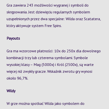
Gra zawiera 243 możliwości wygranej i symboli do
skrępowania. Jest dziewięciu regularnych symbolem
uzupełnionych przez dwa specjalne: Wilda oraz Scatatera,
który aktywuje system Free Spins.
Payouts
Gra ma wzorcowe płatności: 10x do 250x dla dowolnego
kombinacji trzy lub czterema symbolami. Symbole
wysokiej klasy – Mag (5000x) i Król (2500x), są warte
więcej niż zwykły gracze. Wskaźnik zwrotu gry wynosi
około 96,7%.
Wildy
W grze można spotkać Wilda jako symbolem do