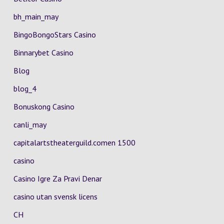
bh_main_may
BingoBongoStars Casino
Binnarybet Casino
Blog
blog_4
Bonuskong Casino
canli_may
capitalartstheaterguild.comen 1500
casino
Casino Igre Za Pravi Denar
casino utan svensk licens
CH