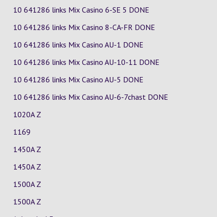
10 641286 links Mix Casino
6-SE
5
DONE
10 641286 links Mix Casino
8-CA-FR
DONE
10 641286 links Mix Casino
AU-1
DONE
10 641286 links Mix Casino
AU-10-11
DONE
10 641286 links Mix Casino
AU-5
DONE
10 641286 links Mix Casino
AU-6-7chast
DONE
1020A Z
1169
1450A Z
1450A Z
1500A Z
1500A Z