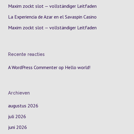
Maxim zockt slot — vollständiger Leitfaden
La Experiencia de Azar en el Savaspin Casino
Maxim zockt slot — vollständiger Leitfaden
Recente reacties
A WordPress Commenter
op
Hello world!
Archieven
augustus 2026
juli 2026
juni 2026