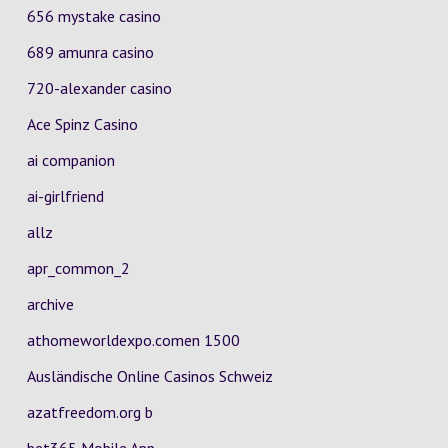
656 mystake casino
689 amunra casino
720-alexander casino
Ace Spinz Casino
ai companion
ai-girlfriend
allz
apr_common_2
archive
athomeworldexpo.comen 1500
Ausländische Online Casinos Schweiz
azatfreedom.org b