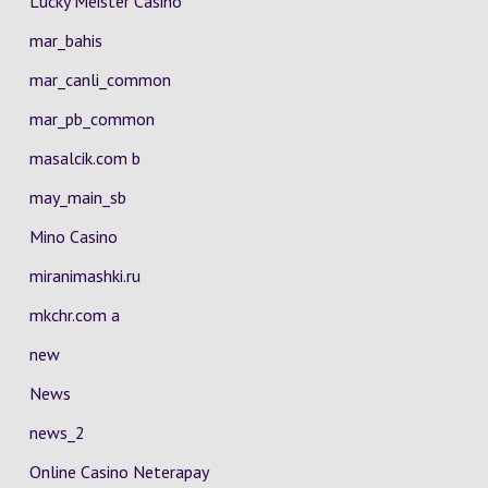
Lucky Meister Casino
mar_bahis
mar_canli_common
mar_pb_common
masalcik.com b
may_main_sb
Mino Casino
miranimashki.ru
mkchr.com a
new
News
news_2
Online Casino Neterapay