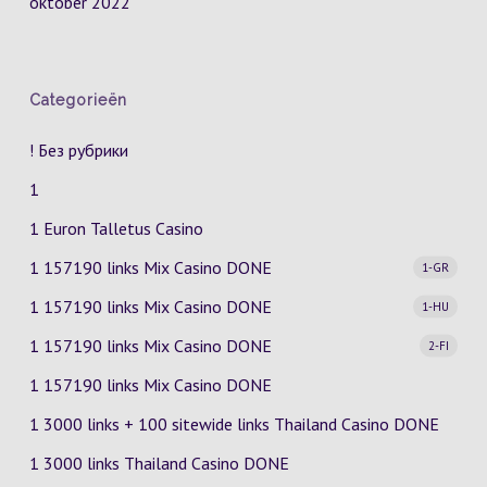
oktober 2022
Categorieën
! Без рубрики
1
1 Euron Talletus Casino
1 157190 links Mix Casino
DONE
1-GR
1 157190 links Mix Casino
DONE
1-HU
1 157190 links Mix Casino
DONE
2-FI
1 157190 links Mix Casino DONE
1 3000 links + 100 sitewide links Thailand Casino DONE
1 3000 links Thailand Casino DONE