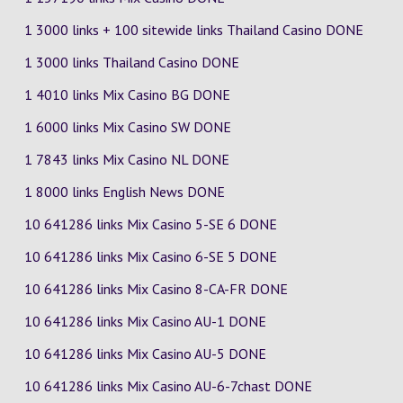
1 3000 links + 100 sitewide links Thailand Casino DONE
1 3000 links Thailand Casino DONE
1 4010 links Mix Casino
BG
DONE
1 6000 links Mix Casino
SW
DONE
1 7843 links Mix Casino
NL
DONE
1 8000 links English News DONE
10 641286 links Mix Casino
5-SE
6
DONE
10 641286 links Mix Casino
6-SE
5
DONE
10 641286 links Mix Casino
8-CA-FR
DONE
10 641286 links Mix Casino
AU-1
DONE
10 641286 links Mix Casino
AU-5
DONE
10 641286 links Mix Casino
AU-6-7chast
DONE