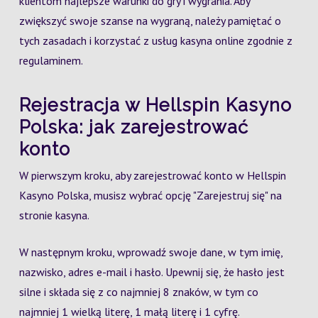
klientom najlepsze warunki do gry i wygrania. Aby
zwiększyć swoje szanse na wygraną, należy pamiętać o
tych zasadach i korzystać z usług kasyna online zgodnie z
regulaminem.
Rejestracja w Hellspin Kasyno
Polska: jak zarejestrować
konto
W pierwszym kroku, aby zarejestrować konto w Hellspin
Kasyno Polska, musisz wybrać opcję "Zarejestruj się" na
stronie kasyna.
W następnym kroku, wprowadź swoje dane, w tym imię,
nazwisko, adres e-mail i hasło. Upewnij się, że hasło jest
silne i składa się z co najmniej 8 znaków, w tym co
najmniej 1 wielką literę, 1 małą literę i 1 cyfrę.