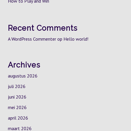
How to Play and Win
Recent Comments
A WordPress Commenter
op
Hello world!
Archives
augustus 2026
juli 2026
juni 2026
mei 2026
april 2026
maart 2026