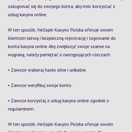
zalogować się do swojego konta, aby móc korzystać z
usług kasyna online.
W ten sposób, Hellspin Kasyno Polska oferuje swoim
klientom łatwą i bezpieczną rejestrację i logowanie do
konta kasyna online. Aby zwiększyć swoje szanse na
wygraną, należy pamiętać o następujących rzeczach:
• Zawsze wybieraj hasło silne i unikalne.
• Zawsze weryfikuj swoje konto.
• Zawsze korzystaj z usług kasyna online zgodnie z
regulaminem.
W ten sposób, Hellspin Kasyno Polska oferuje swoim