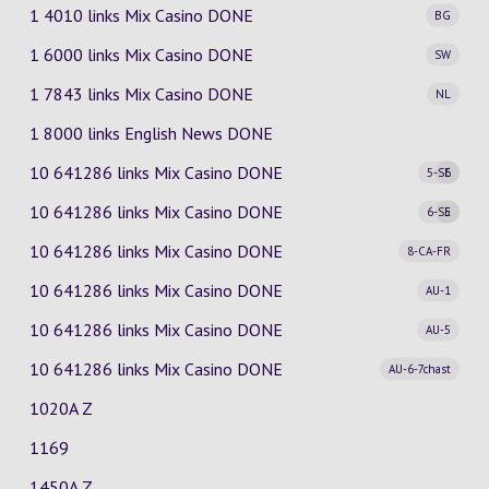
1 4010 links Mix Casino
DONE
BG
1 6000 links Mix Casino
DONE
SW
1 7843 links Mix Casino
DONE
NL
1 8000 links English News DONE
10 641286 links Mix Casino
DONE
5-SE
6
10 641286 links Mix Casino
DONE
6-SE
5
10 641286 links Mix Casino
DONE
8-CA-FR
10 641286 links Mix Casino
DONE
AU-1
10 641286 links Mix Casino
DONE
AU-5
10 641286 links Mix Casino
DONE
AU-6-7chast
1020A Z
1169
1450A Z