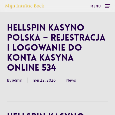
Skip
Menu
to
main
Hellspin Kasyno
content
Polska – Rejestracja
i logowanie do
konta kasyna
online 534
By
admin
mei 22, 2026
News