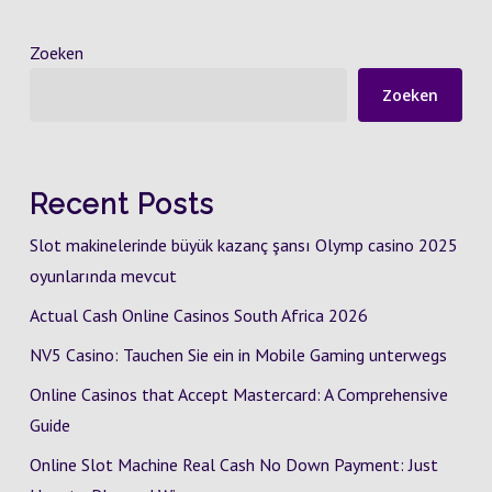
Zoeken
Zoeken
Recent Posts
Slot makinelerinde büyük kazanç şansı Olymp casino 2025
oyunlarında mevcut
Actual Cash Online Casinos South Africa 2026
NV5 Casino: Tauchen Sie ein in Mobile Gaming unterwegs
Online Casinos that Accept Mastercard: A Comprehensive
Guide
Online Slot Machine Real Cash No Down Payment: Just