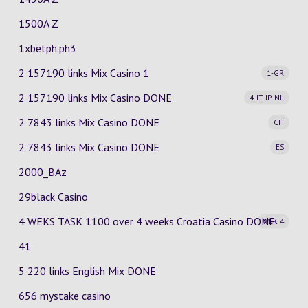
1500A Z
1xbetph.ph3
2 157190 links Mix Casino
1
1-GR
2 157190 links Mix Casino
DONE
4-IT-JP-NL
2 7843 links Mix Casino
DONE
CH
2 7843 links Mix Casino
DONE
ES
2000_BAz
29black Casino
4 WEKS TASK 1100 over 4 weeks Croatia Casino
DONE
WEK 4
41
5 220 links English Mix DONE
656 mystake casino