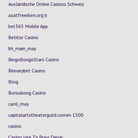
Ausländische Online Casinos Schweiz
azatfreedom.org b
bet365 Mobile App
Betitor Casino
bh_main_may
BingoBongoStars Casino
Binnarybet Casino
Blog
Bonuskong Casino
canli_may
capitalartstheaterguild.comen 1500
casino
Casino Igre Za Pravi Denar