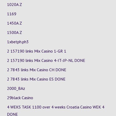
1020A Z
1169
1450A Z
1500A Z
1xbetph.ph3
2 157190 links Mix Casino
1-GR
1
2 157190 links Mix Casino
4-IT-JP-NL
DONE
2 7843 links Mix Casino
CH
DONE
2 7843 links Mix Casino
ES
DONE
2000_BAz
29black Casino
4 WEKS TASK 1100 over 4 weeks Croatia Casino
WEK 4
DONE