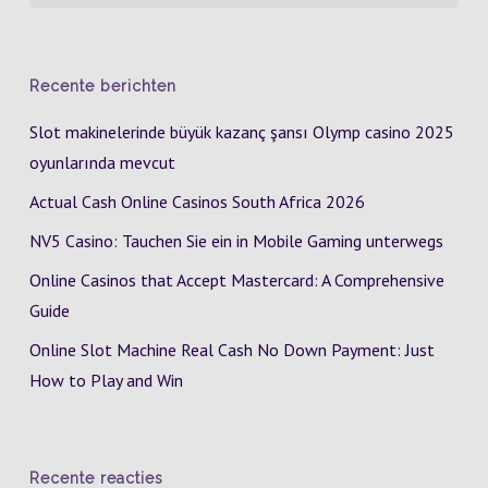
Recente berichten
Slot makinelerinde büyük kazanç şansı Olymp casino 2025
oyunlarında mevcut
Actual Cash Online Casinos South Africa 2026
NV5 Casino: Tauchen Sie ein in Mobile Gaming unterwegs
Online Casinos that Accept Mastercard: A Comprehensive
Guide
Online Slot Machine Real Cash No Down Payment: Just
How to Play and Win
Recente reacties