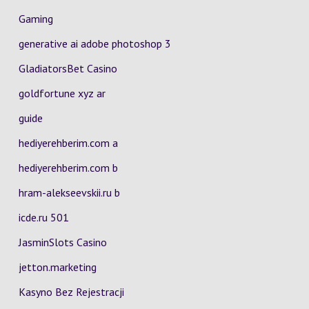
Gaming
generative ai adobe photoshop 3
GladiatorsBet Casino
goldfortune xyz ar
guide
hediyerehberim.com a
hediyerehberim.com b
hram-alekseevskii.ru b
icde.ru 501
JasminSlots Casino
jetton.marketing
Kasyno Bez Rejestracji