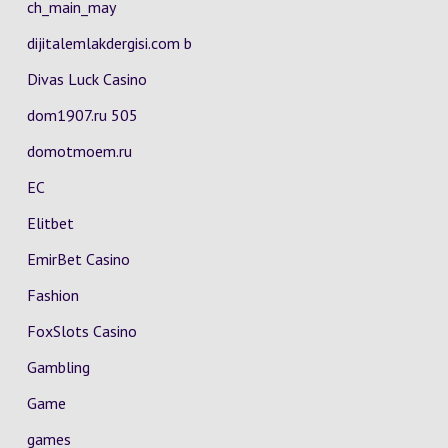
ch_main_may
dijitalemlakdergisi.com b
Divas Luck Casino
dom1907.ru 505
domotmoem.ru
EC
Elitbet
EmirBet Casino
Fashion
FoxSlots Casino
Gambling
Game
games