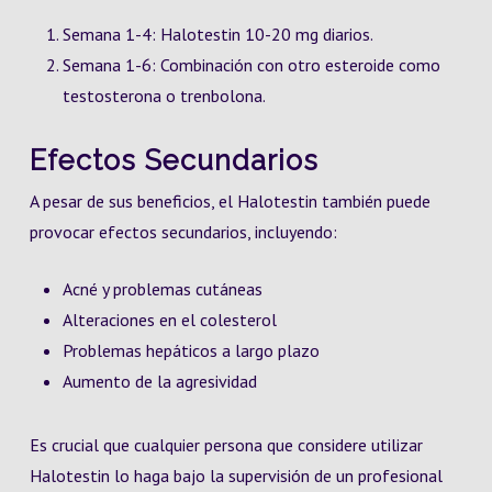
Semana 1-4: Halotestin 10-20 mg diarios.
Semana 1-6: Combinación con otro esteroide como
testosterona o trenbolona.
Efectos Secundarios
A pesar de sus beneficios, el Halotestin también puede
provocar efectos secundarios, incluyendo:
Acné y problemas cutáneas
Alteraciones en el colesterol
Problemas hepáticos a largo plazo
Aumento de la agresividad
Es crucial que cualquier persona que considere utilizar
Halotestin lo haga bajo la supervisión de un profesional