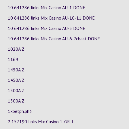
10 641286 links Mix Casino
AU-1
DONE
10 641286 links Mix Casino
AU-10-11
DONE
10 641286 links Mix Casino
AU-5
DONE
10 641286 links Mix Casino
AU-6-7chast
DONE
1020A Z
1169
1450A Z
1450A Z
1500A Z
1500A Z
1xbetph.ph3
2 157190 links Mix Casino
1-GR
1