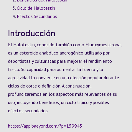
Ciclo de Halotestin
Efectos Secundarios
Introducción
El Halotestin, conocido también como Fluoxymesterona,
es un esteroide anabólico androgénico utilizado por
deportistas y culturistas para mejorar el rendimiento
físico. Su capacidad para aumentar la fuerza y la
agresividad lo convierte en una elección popular durante
ciclos de corte o definición. A continuación,
profundizaremos en los aspectos más relevantes de su
uso, incluyendo beneficios, un ciclo típico y posibles
efectos secundarios.
https://app.baeyond.com/?p=159943