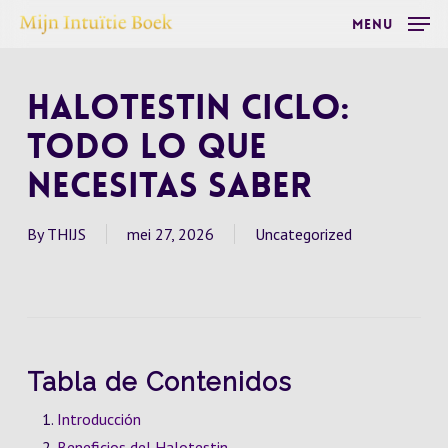
Skip
Menu
to
main
Halotestin Ciclo:
content
Todo Lo Que
Necesitas Saber
By
THIJS
mei 27, 2026
Uncategorized
Tabla de Contenidos
Introducción
Beneficios del Halotestin