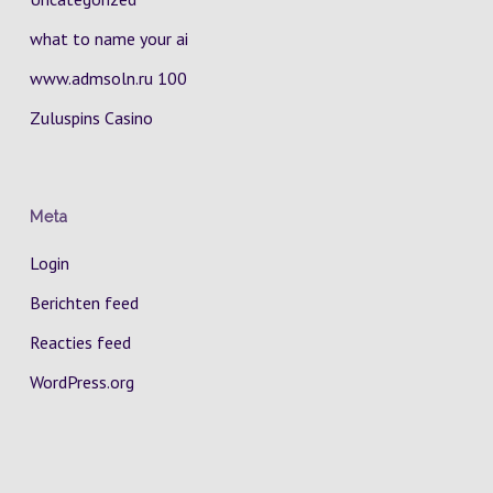
what to name your ai
www.admsoln.ru 100
Zuluspins Casino
Meta
Login
Berichten feed
Reacties feed
WordPress.org