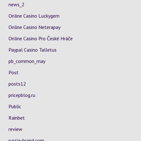
news_2
Online Casino Luckygem
Online Casino Neterapay
Online Casino Pro České Hráče
Paypal Casino Talletus
pb_common_may
Post
posts12
pricepblog.ru
Public
Rainbet
review
russia-brand.com