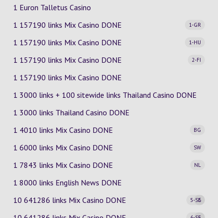
1 Euron Talletus Casino
1 157190 links Mix Casino
DONE
1-GR
1 157190 links Mix Casino
DONE
1-HU
1 157190 links Mix Casino
DONE
2-FI
1 157190 links Mix Casino DONE
1 3000 links + 100 sitewide links Thailand Casino DONE
1 3000 links Thailand Casino DONE
1 4010 links Mix Casino
DONE
BG
1 6000 links Mix Casino
DONE
SW
1 7843 links Mix Casino
DONE
NL
1 8000 links English News DONE
10 641286 links Mix Casino
DONE
5-SE
6
10 641286 links Mix Casino
DONE
6-SE
5