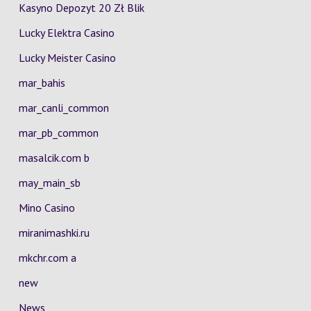
Kasyno Depozyt 20 Zł Blik
Lucky Elektra Casino
Lucky Meister Casino
mar_bahis
mar_canli_common
mar_pb_common
masalcik.com b
may_main_sb
Mino Casino
miranimashki.ru
mkchr.com a
new
News