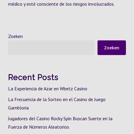
médico y esté consciente de los riesgos involucrados.
Zoeken
Zoeken
Recent Posts
La Experiencia de Azar en Wbetz Casino
La Frecuencia de la Sorteo en el Casino de Juego
Gambloria
Jugadores del Casino Rocky Spin Buscan Suerte en la
Fuerza de Números Aleatorios