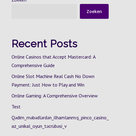
Zoeken
Recent Posts
Online Casinos that Accept Mastercard: A
Comprehensive Guide
Online Slot Machine Real Cash No Down
Payment: Just How to Play and Win
Online Gaming: A Comprehensive Overview
Test
Qədim_məbədlərdən_ilhamlanmış_pinco_casino_
az_unikal_oyun_təcrübəsi_v