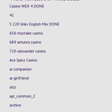
Casino
WEK 4
DONE
41
5 220 links English Mix DONE
656 mystake casino
689 amunra casino
720-alexander casino
Ace Spinz Casino
ai companion
ai-girlfriend
allz
apr_common_2
archive