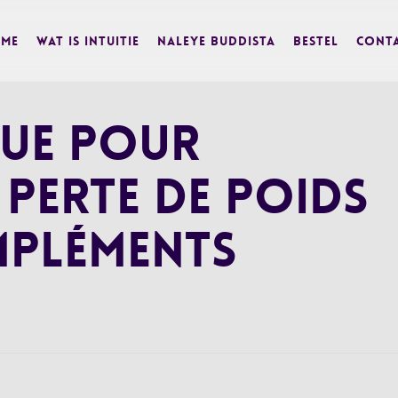
me
Wat is Intuitie
Naleye Buddista
BESTEL
Cont
que pour
 perte de poids
mpléments