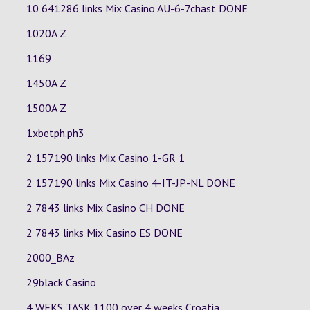
10 641286 links Mix Casino
AU-6-7chast
DONE
1020A Z
1169
1450A Z
1500A Z
1xbetph.ph3
2 157190 links Mix Casino
1-GR
1
2 157190 links Mix Casino
4-IT-JP-NL
DONE
2 7843 links Mix Casino
CH
DONE
2 7843 links Mix Casino
ES
DONE
2000_BAz
29black Casino
4 WEKS TASK 1100 over 4 weeks Croatia