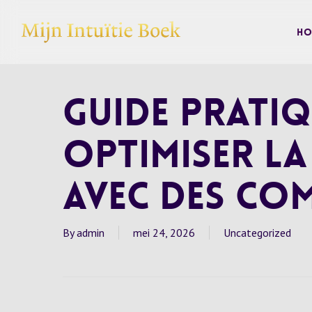
Skip
to
Ho
main
content
Guide prati
optimiser la
avec des co
By
admin
mei 24, 2026
Uncategorized