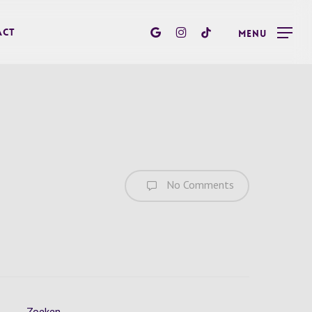
google-
instagram
tiktok
act
Menu
plus
No Comments
Zoeken