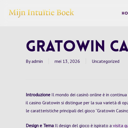
Skip
to
Ho
main
content
Gratowin C
By
admin
mei 13, 2026
Uncategorized
Introduzione
Il mondo dei casinò online è in continua 
il casino Gratowin si distingue per la sua varietà di op
le caratteristiche principali del gioco “Gratowin Casin
Design e Tema
Il design del gioco è ispirato a
visita 