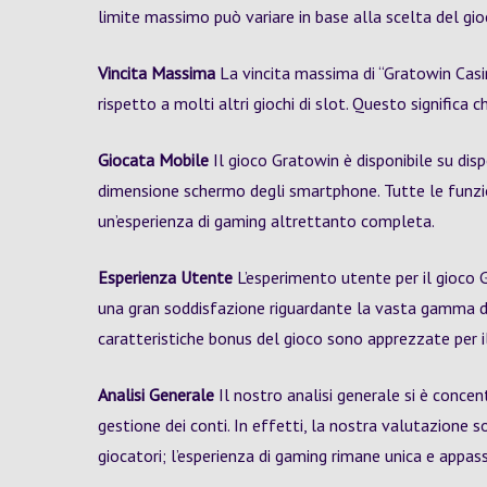
limite massimo può variare in base alla scelta del gioc
Vincita Massima
La vincita massima di “Gratowin Casin
rispetto a molti altri giochi di slot. Questo significa 
Giocata Mobile
Il gioco Gratowin è disponibile su disp
dimensione schermo degli smartphone. Tutte le funzio
un’esperienza di gaming altrettanto completa.
Esperienza Utente
L’esperimento utente per il gioco
una gran soddisfazione riguardante la vasta gamma dell
caratteristiche bonus del gioco sono apprezzate per il
Analisi Generale
Il nostro analisi generale si è concen
gestione dei conti. In effetti, la nostra valutazione 
giocatori; l’esperienza di gaming rimane unica e appas