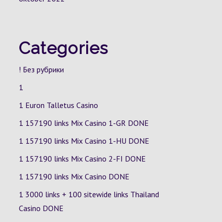
Categories
! Без рубрики
1
1 Euron Talletus Casino
1 157190 links Mix Casino
1-GR
DONE
1 157190 links Mix Casino
1-HU
DONE
1 157190 links Mix Casino
2-FI
DONE
1 157190 links Mix Casino DONE
1 3000 links + 100 sitewide links Thailand
Casino DONE