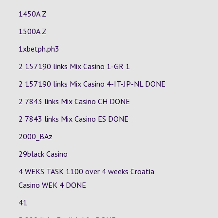
1450A Z
1500A Z
1xbetph.ph3
2 157190 links Mix Casino
1-GR
1
2 157190 links Mix Casino
4-IT-JP-NL
DONE
2 7843 links Mix Casino
CH
DONE
2 7843 links Mix Casino
ES
DONE
2000_BAz
29black Casino
4 WEKS TASK 1100 over 4 weeks Croatia
Casino
WEK 4
DONE
41