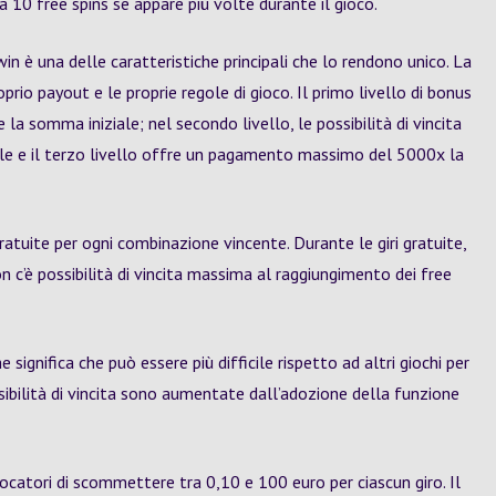
 10 free spins se appare più volte durante il gioco.
n è una delle caratteristiche principali che lo rendono unico. La
prio payout e le proprie regole di gioco. Il primo livello di bonus
a somma iniziale; nel secondo livello, le possibilità di vincita
e e il terzo livello offre un pagamento massimo del 5000x la
ratuite per ogni combinazione vincente. Durante le giri gratuite,
 c’è possibilità di vincita massima al raggiungimento dei free
e significa che può essere più difficile rispetto ad altri giochi per
ibilità di vincita sono aumentate dall’adozione della funzione
ocatori di scommettere tra 0,10 e 100 euro per ciascun giro. Il