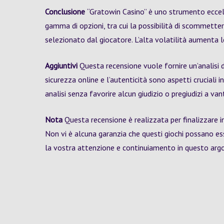
Conclusione
“Gratowin Casino” è uno strumento eccelle
gamma di opzioni, tra cui la possibilità di scommetter
selezionato dal giocatore. L’alta volatilità aumenta le 
Aggiuntivi
Questa recensione vuole fornire un’analisi 
sicurezza online e l’autenticità sono aspetti cruciali
analisi senza favorire alcun giudizio o pregiudizi a van
Nota
Questa recensione è realizzata per finalizzare i
Non vi è alcuna garanzia che questi giochi possano esse
la vostra attenzione e continuiamento in questo ar