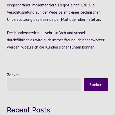
eingeschränkt implementiert. Es gibt einen 128-Bit-
Verschlüsselung auf der Website, mit einer technischen
Unterstützung des Casinos per Mail oder über Telefon.
Der Kundenservice ist sehr einfach und schnell
durchführbar, es wird auch immer freundlich beantwortet
werden, wozu sich die Kunden sicher fühlen können.
Zoeken
Zoeken
Recent Posts