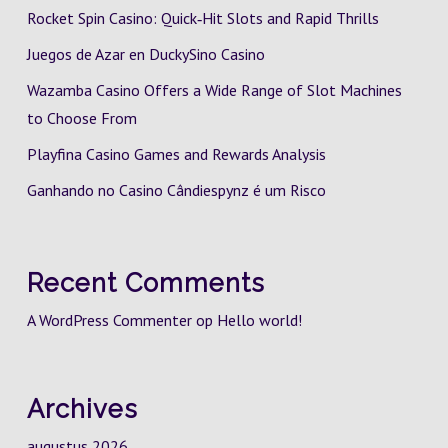
Rocket Spin Casino: Quick‑Hit Slots and Rapid Thrills
Juegos de Azar en DuckySino Casino
Wazamba Casino Offers a Wide Range of Slot Machines
to Choose From
Playfina Casino Games and Rewards Analysis
Ganhando no Casino Cândiespynz é um Risco
Recent Comments
A WordPress Commenter
op
Hello world!
Archives
augustus 2026