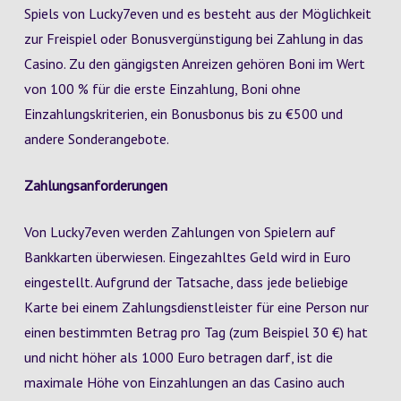
Spiels von Lucky7even und es besteht aus der Möglichkeit
zur Freispiel oder Bonusvergünstigung bei Zahlung in das
Casino. Zu den gängigsten Anreizen gehören Boni im Wert
von 100 % für die erste Einzahlung, Boni ohne
Einzahlungskriterien, ein Bonusbonus bis zu €500 und
andere Sonderangebote.
Zahlungsanforderungen
Von Lucky7even werden Zahlungen von Spielern auf
Bankkarten überwiesen. Eingezahltes Geld wird in Euro
eingestellt. Aufgrund der Tatsache, dass jede beliebige
Karte bei einem Zahlungsdienstleister für eine Person nur
einen bestimmten Betrag pro Tag (zum Beispiel 30 €) hat
und nicht höher als 1000 Euro betragen darf, ist die
maximale Höhe von Einzahlungen an das Casino auch