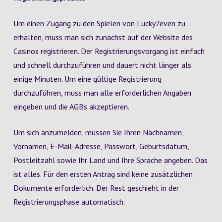
Um einen Zugang zu den Spielen von Lucky7even zu
erhalten, muss man sich zunächst auf der Website des
Casinos registrieren. Der Registrierungsvorgang ist einfach
und schnell durchzuführen und dauert nicht länger als
einige Minuten. Um eine gültige Registrierung
durchzuführen, muss man alle erforderlichen Angaben
eingeben und die AGBs akzeptieren.
Um sich anzumelden, müssen Sie Ihren Nachnamen,
Vornamen, E-Mail-Adresse, Passwort, Geburtsdatum,
Postleitzahl sowie Ihr Land und Ihre Sprache angeben. Das
ist alles. Für den ersten Antrag sind keine zusätzlichen
Dokumente erforderlich. Der Rest geschieht in der
Registrierungsphase automatisch.