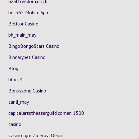
azatfreedom.org b
bet365 Mobile App
Betitor Casino
bh_main_may
BingoBongoStars Casino
Binnarybet Casino
Blog
blog_4
Bonuskong Casino
canli_may
capitalartstheaterguild.comen 1500
casino
Casino Igre Za Pravi Denar