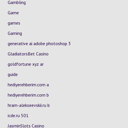
Gambling
Game
games
Gaming
generative ai adobe photoshop 3
GladiatorsBet Casino
goldfortune xyz ar
guide
hediyerehberim.com a
hediyerehberim.com b
hram-alekseevskii.ru b
icde.ru 501
JasminSlots Casino