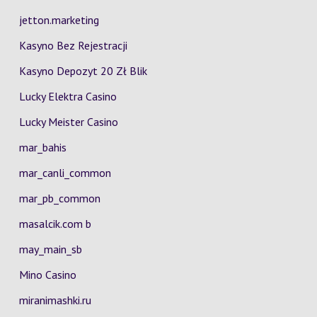
jetton.marketing
Kasyno Bez Rejestracji
Kasyno Depozyt 20 Zł Blik
Lucky Elektra Casino
Lucky Meister Casino
mar_bahis
mar_canli_common
mar_pb_common
masalcik.com b
may_main_sb
Mino Casino
miranimashki.ru