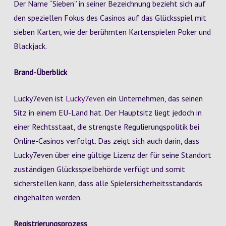
Der Name “Sieben” in seiner Bezeichnung bezieht sich auf
den speziellen Fokus des Casinos auf das Glücksspiel mit
sieben Karten, wie der berühmten Kartenspielen Poker und
Blackjack.
Brand-Überblick
Lucky7even ist
Lucky7even
ein Unternehmen, das seinen
Sitz in einem EU-Land hat. Der Hauptsitz liegt jedoch in
einer Rechtsstaat, die strengste Regulierungspolitik bei
Online-Casinos verfolgt. Das zeigt sich auch darin, dass
Lucky7even über eine gültige Lizenz der für seine Standort
zuständigen Glücksspielbehörde verfügt und somit
sicherstellen kann, dass alle Spielersicherheitsstandards
eingehalten werden.
Registrierungsprozess