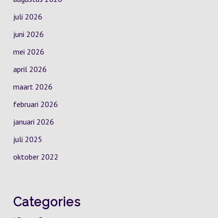
juli 2026
juni 2026
mei 2026
april 2026
maart 2026
februari 2026
januari 2026
juli 2025
oktober 2022
Categories