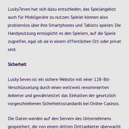
Lucky7even hat sich dazu entschieden, das Spielangebot
auch für Mobilgeräte zu nutzen. Spieler können also
problemlos über ihre Smartphones und Tablets spielen. Die
Handynutzung ermöglicht es den Spielern, auf die Spiele
zugreifen, egal ob sie in einem öffentlichen Ort oder privat
sind.
Sicherheit
Lucky Seven ist ein sichere Website mit einer 128-Bit-
Verschlüsselung durch einen weltweit renommierten
Anbieter und gewährleistet das Einhalten der gesetzlich
vorgeschriebenen Sicherheitsstandards bei Online-Casinos.
Die Daten werden auf den Servern des Unternehmens
gespeichert, die von einem dritten Drittanbieter überwacht