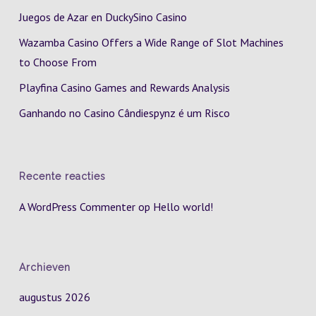
Juegos de Azar en DuckySino Casino
Wazamba Casino Offers a Wide Range of Slot Machines
to Choose From
Playfina Casino Games and Rewards Analysis
Ganhando no Casino Cândiespynz é um Risco
Recente reacties
A WordPress Commenter
op
Hello world!
Archieven
augustus 2026