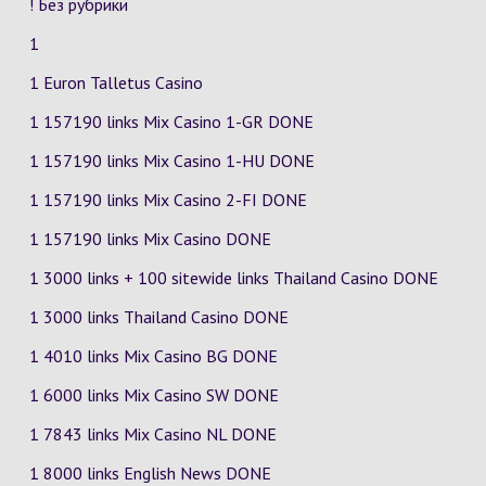
! Без рубрики
1
1 Euron Talletus Casino
1 157190 links Mix Casino
1-GR
DONE
1 157190 links Mix Casino
1-HU
DONE
1 157190 links Mix Casino
2-FI
DONE
1 157190 links Mix Casino DONE
1 3000 links + 100 sitewide links Thailand Casino DONE
1 3000 links Thailand Casino DONE
1 4010 links Mix Casino
BG
DONE
1 6000 links Mix Casino
SW
DONE
1 7843 links Mix Casino
NL
DONE
1 8000 links English News DONE