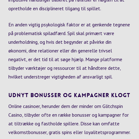
opretholde en disciplineret tilgang til spillet.
En anden vigtig psykologisk faktor er at genkende tegnene
på problematisk spiladfærd. Spil skal primært være
underholdning, og hvis det begynder at påvirke din
økonomi, dine relationer eller din generelle trivsel
negativt, er det tid til at søge hjælp. Mange platforme
tilbyder værktøjer og ressourcer til at håndtere dette,
hvilket understreger vigtigheden af ansvarligt spil.
Udnyt Bonusser og Kampagner Klogt
Online casinoer, herunder dem der minder om Glitchspin
Casino, tilbyder ofte en række bonusser og kampagner for
at tiltrække og fastholde spillere. Disse kan omfatte
velkomstbonusser, gratis spins eller loyalitetsprogrammer.