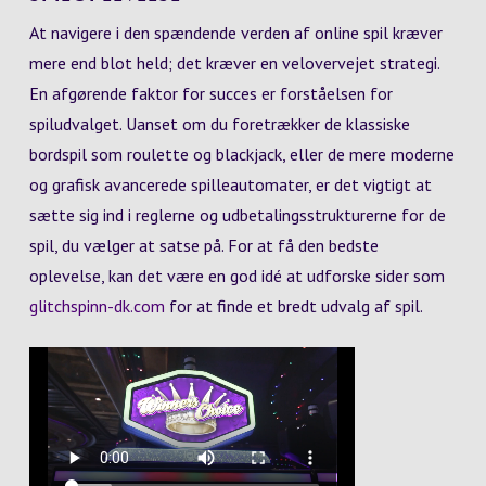
At navigere i den spændende verden af online spil kræver
mere end blot held; det kræver en velovervejet strategi.
En afgørende faktor for succes er forståelsen for
spiludvalget. Uanset om du foretrækker de klassiske
bordspil som roulette og blackjack, eller de mere moderne
og grafisk avancerede spilleautomater, er det vigtigt at
sætte sig ind i reglerne og udbetalingsstrukturerne for de
spil, du vælger at satse på. For at få den bedste
oplevelse, kan det være en god idé at udforske sider som
glitchspinn-dk.com
for at finde et bredt udvalg af spil.