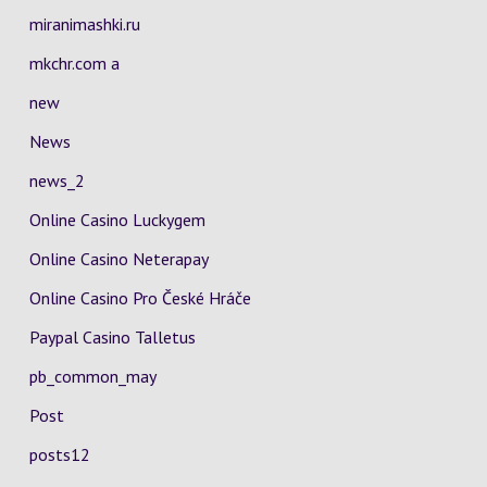
miranimashki.ru
mkchr.com a
new
News
news_2
Online Casino Luckygem
Online Casino Neterapay
Online Casino Pro České Hráče
Paypal Casino Talletus
pb_common_may
Post
posts12