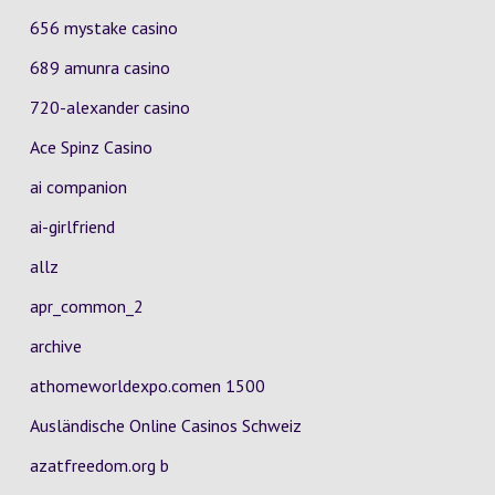
656 mystake casino
689 amunra casino
720-alexander casino
Ace Spinz Casino
ai companion
ai-girlfriend
allz
apr_common_2
archive
athomeworldexpo.comen 1500
Ausländische Online Casinos Schweiz
azatfreedom.org b