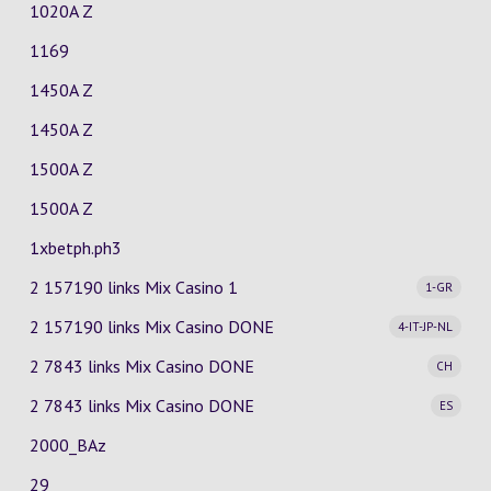
1020A Z
1169
1450A Z
1450A Z
1500A Z
1500A Z
1xbetph.ph3
2 157190 links Mix Casino
1
1-GR
2 157190 links Mix Casino
DONE
4-IT-JP-NL
2 7843 links Mix Casino
DONE
CH
2 7843 links Mix Casino
DONE
ES
2000_BAz
29