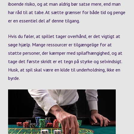
iboende risiko, og at man aldrig bør satse mere, end man
har råd til at tabe. At sætte grænser for både tid og penge
er en essentiel del af denne tilgang.
Hvis du føler, at spillet tager overhånd, er det vigtigt at
søge hjælp. Mange ressourcer er tilgængelige for at
støtte personer, der kæmper med spilafhængighed, og at
tage det første skridt er et tegn på styrke og selvindsigt.
Husk, at spil skal være en kilde til underholdning, ikke en
byrde.