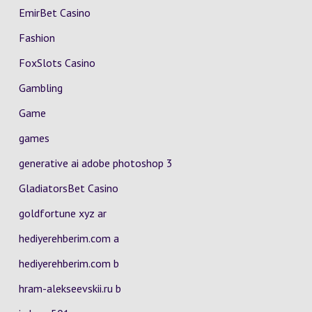
EmirBet Casino
Fashion
FoxSlots Casino
Gambling
Game
games
generative ai adobe photoshop 3
GladiatorsBet Casino
goldfortune xyz ar
hediyerehberim.com a
hediyerehberim.com b
hram-alekseevskii.ru b