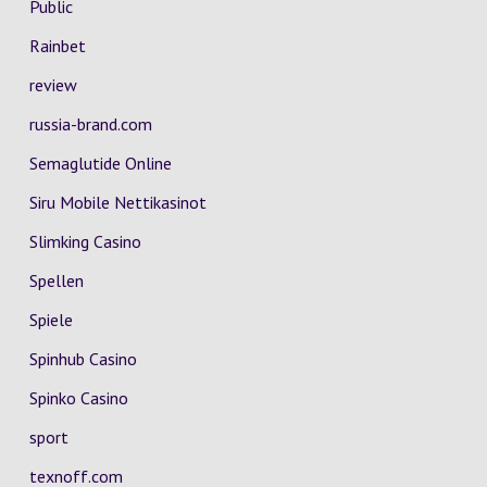
Public
Rainbet
review
russia-brand.com
Semaglutide Online
Siru Mobile Nettikasinot
Slimking Casino
Spellen
Spiele
Spinhub Casino
Spinko Casino
sport
texnoff.com