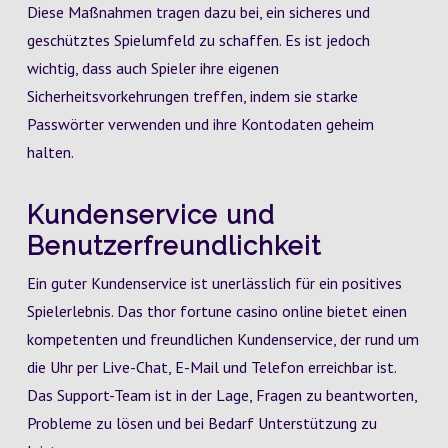
Diese Maßnahmen tragen dazu bei, ein sicheres und
geschütztes Spielumfeld zu schaffen. Es ist jedoch
wichtig, dass auch Spieler ihre eigenen
Sicherheitsvorkehrungen treffen, indem sie starke
Passwörter verwenden und ihre Kontodaten geheim
halten.
Kundenservice und
Benutzerfreundlichkeit
Ein guter Kundenservice ist unerlässlich für ein positives
Spielerlebnis. Das thor fortune casino online bietet einen
kompetenten und freundlichen Kundenservice, der rund um
die Uhr per Live-Chat, E-Mail und Telefon erreichbar ist.
Das Support-Team ist in der Lage, Fragen zu beantworten,
Probleme zu lösen und bei Bedarf Unterstützung zu