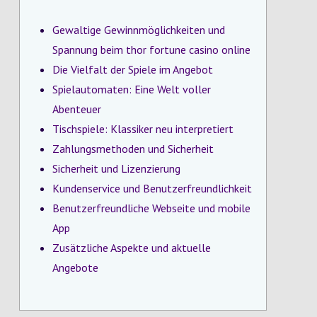
Gewaltige Gewinnmöglichkeiten und
Spannung beim thor fortune casino online
Die Vielfalt der Spiele im Angebot
Spielautomaten: Eine Welt voller
Abenteuer
Tischspiele: Klassiker neu interpretiert
Zahlungsmethoden und Sicherheit
Sicherheit und Lizenzierung
Kundenservice und Benutzerfreundlichkeit
Benutzerfreundliche Webseite und mobile
App
Zusätzliche Aspekte und aktuelle
Angebote