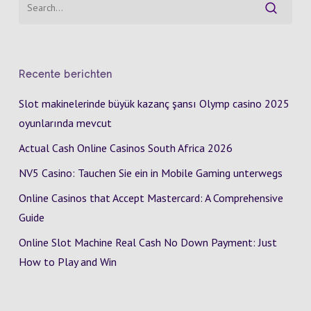
Recente berichten
Slot makinelerinde büyük kazanç şansı Olymp casino 2025
oyunlarında mevcut
Actual Cash Online Casinos South Africa 2026
NV5 Casino: Tauchen Sie ein in Mobile Gaming unterwegs
Online Casinos that Accept Mastercard: A Comprehensive
Guide
Online Slot Machine Real Cash No Down Payment: Just
How to Play and Win