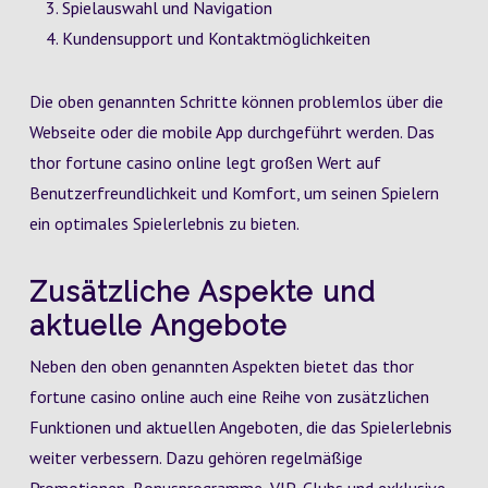
Spielauswahl und Navigation
Kundensupport und Kontaktmöglichkeiten
Die oben genannten Schritte können problemlos über die
Webseite oder die mobile App durchgeführt werden. Das
thor fortune casino online legt großen Wert auf
Benutzerfreundlichkeit und Komfort, um seinen Spielern
ein optimales Spielerlebnis zu bieten.
Zusätzliche Aspekte und
aktuelle Angebote
Neben den oben genannten Aspekten bietet das thor
fortune casino online auch eine Reihe von zusätzlichen
Funktionen und aktuellen Angeboten, die das Spielerlebnis
weiter verbessern. Dazu gehören regelmäßige