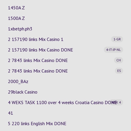
1450A Z
1500A Z
1xbetph.ph3
2 157190 links Mix Casino
1
1-GR
2 157190 links Mix Casino
DONE
4-IT-JP-NL
2 7843 links Mix Casino
DONE
CH
2 7843 links Mix Casino
DONE
ES
2000_BAz
29black Casino
4 WEKS TASK 1100 over 4 weeks Croatia Casino
DONE
WEK 4
41
5 220 links English Mix DONE