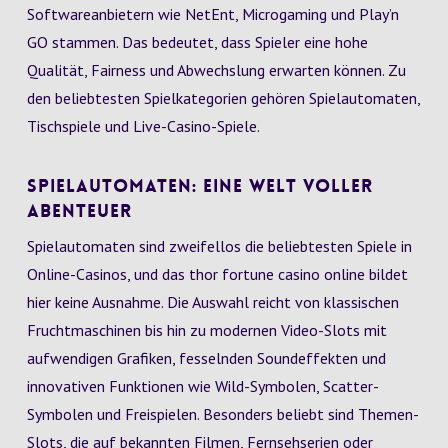
Softwareanbietern wie NetEnt, Microgaming und Play’n
GO stammen. Das bedeutet, dass Spieler eine hohe
Qualität, Fairness und Abwechslung erwarten können. Zu
den beliebtesten Spielkategorien gehören Spielautomaten,
Tischspiele und Live-Casino-Spiele.
Spielautomaten: Eine Welt voller
Abenteuer
Spielautomaten sind zweifellos die beliebtesten Spiele in
Online-Casinos, und das thor fortune casino online bildet
hier keine Ausnahme. Die Auswahl reicht von klassischen
Fruchtmaschinen bis hin zu modernen Video-Slots mit
aufwendigen Grafiken, fesselnden Soundeffekten und
innovativen Funktionen wie Wild-Symbolen, Scatter-
Symbolen und Freispielen. Besonders beliebt sind Themen-
Slots, die auf bekannten Filmen, Fernsehserien oder