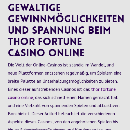
Gewaltige
Gewinnmöglichkeiten
und Spannung beim
thor fortune
casino online
Die Welt der Online-Casinos ist ständig im Wandel, und
neue Plattformen entstehen regelmäßig, um Spielern eine
breite Palette an Unterhaltungsmöglichkeiten zu bieten.
Eines dieser aufstrebenden Casinos ist das
thor fortune
casino online
, das sich schnell einen Namen gemacht hat
und eine Vielzahl von spannenden Spielen und attraktiven
Boni bietet. Dieser Artikel beleuchtet die verschiedenen
Aspekte dieses Casinos, von den angebotenen Spielen bis
hin zu Sicherheitsmaßnahmen und Kundenservice, um