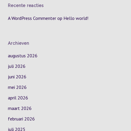
Recente reacties
A WordPress Commenter
op
Hello world!
Archieven
augustus 2026
juli 2026
juni 2026
mei 2026
april 2026
maart 2026
februari 2026
juli 2025