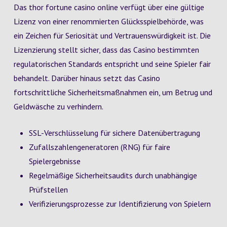
Das thor fortune casino online verfügt über eine gültige
Lizenz von einer renommierten Glücksspielbehörde, was
ein Zeichen für Seriosität und Vertrauenswürdigkeit ist. Die
Lizenzierung stellt sicher, dass das Casino bestimmten
regulatorischen Standards entspricht und seine Spieler fair
behandelt. Darüber hinaus setzt das Casino
fortschrittliche Sicherheitsmaßnahmen ein, um Betrug und
Geldwäsche zu verhindern.
SSL-Verschlüsselung für sichere Datenübertragung
Zufallszahlengeneratoren (RNG) für faire
Spielergebnisse
Regelmäßige Sicherheitsaudits durch unabhängige
Prüfstellen
Verifizierungsprozesse zur Identifizierung von Spielern