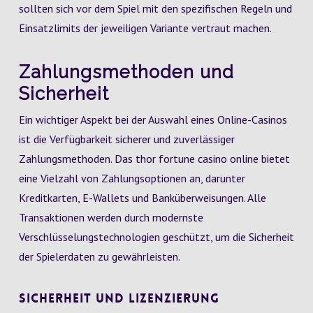
sollten sich vor dem Spiel mit den spezifischen Regeln und
Einsatzlimits der jeweiligen Variante vertraut machen.
Zahlungsmethoden und
Sicherheit
Ein wichtiger Aspekt bei der Auswahl eines Online-Casinos
ist die Verfügbarkeit sicherer und zuverlässiger
Zahlungsmethoden. Das thor fortune casino online bietet
eine Vielzahl von Zahlungsoptionen an, darunter
Kreditkarten, E-Wallets und Banküberweisungen. Alle
Transaktionen werden durch modernste
Verschlüsselungstechnologien geschützt, um die Sicherheit
der Spielerdaten zu gewährleisten.
Sicherheit und Lizenzierung