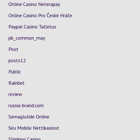
Online Casino Neterapay
Online Casino Pro České Hráče
Paypal Casino Talletus
pb_common_may
Post
posts12
Public
Rainbet
review
russia-brand.com
Semaglutide Online
Siru Mobile Nettikasinot
Slimking Casino