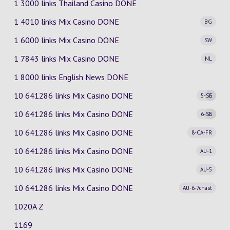
1 3000 links Thailand Casino DONE
1 4010 links Mix Casino
DONE
BG
1 6000 links Mix Casino
DONE
SW
1 7843 links Mix Casino
DONE
NL
1 8000 links English News DONE
10 641286 links Mix Casino
DONE
5-SE
6
10 641286 links Mix Casino
DONE
6-SE
5
10 641286 links Mix Casino
DONE
8-CA-FR
10 641286 links Mix Casino
DONE
AU-1
10 641286 links Mix Casino
DONE
AU-5
10 641286 links Mix Casino
DONE
AU-6-7chast
1020A Z
1169