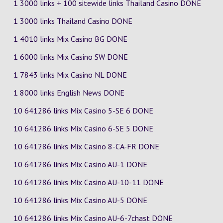
1 3000 links + 100 sitewide links Thailand Casino DONE
1 3000 links Thailand Casino DONE
1 4010 links Mix Casino
BG
DONE
1 6000 links Mix Casino
SW
DONE
1 7843 links Mix Casino
NL
DONE
1 8000 links English News DONE
10 641286 links Mix Casino
5-SE
6
DONE
10 641286 links Mix Casino
6-SE
5
DONE
10 641286 links Mix Casino
8-CA-FR
DONE
10 641286 links Mix Casino
AU-1
DONE
10 641286 links Mix Casino
AU-10-11
DONE
10 641286 links Mix Casino
AU-5
DONE
10 641286 links Mix Casino
AU-6-7chast
DONE