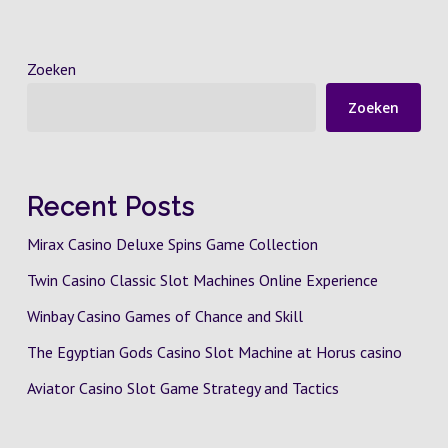
Zoeken
Zoeken
Recent Posts
Mirax Casino Deluxe Spins Game Collection
Twin Casino Classic Slot Machines Online Experience
Winbay Casino Games of Chance and Skill
The Egyptian Gods Casino Slot Machine at Horus casino
Aviator Casino Slot Game Strategy and Tactics