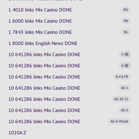
1 4010 links Mix Casino
DONE
BG
1 6000 links Mix Casino
DONE
SW
1 7843 links Mix Casino
DONE
NL
1 8000 links English News DONE
10 641286 links Mix Casino
DONE
5-SE
6
10 641286 links Mix Casino
DONE
6-SE
5
10 641286 links Mix Casino
DONE
8-CA-FR
10 641286 links Mix Casino
DONE
AU-1
10 641286 links Mix Casino
DONE
AU-10-11
10 641286 links Mix Casino
DONE
AU-5
10 641286 links Mix Casino
DONE
AU-6-7chast
1020A Z