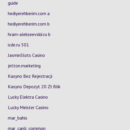
guide
hediyerehberim.com a
hediyerehberim.com b
hram-alekseevskii.ru b
icde.ru 501
JasminSlots Casino
jetton.marketing
Kasyno Bez Rejestracji
Kasyno Depozyt 20 Zł Blik
Lucky Elektra Casino
Lucky Meister Casino
mar_bahis
mar_canli_common