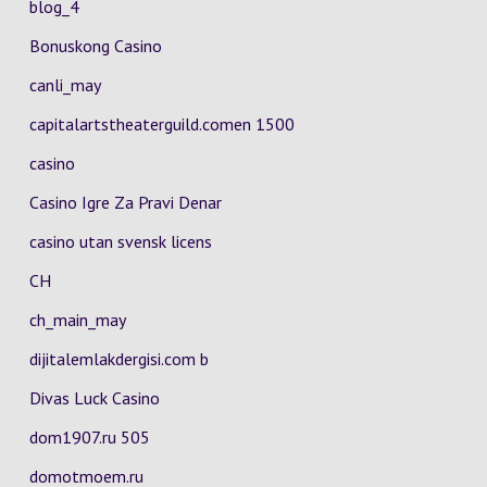
blog_4
Bonuskong Casino
canli_may
capitalartstheaterguild.comen 1500
casino
Casino Igre Za Pravi Denar
casino utan svensk licens
CH
ch_main_may
dijitalemlakdergisi.com b
Divas Luck Casino
dom1907.ru 505
domotmoem.ru