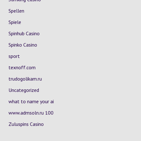
Spellen
Spiele
Spinhub Casino
Spinko Casino
sport
texnoff.com
trudogolikam.ru
Uncategorized
what to name your ai
www.admsoln.ru 100
Zuluspins Casino