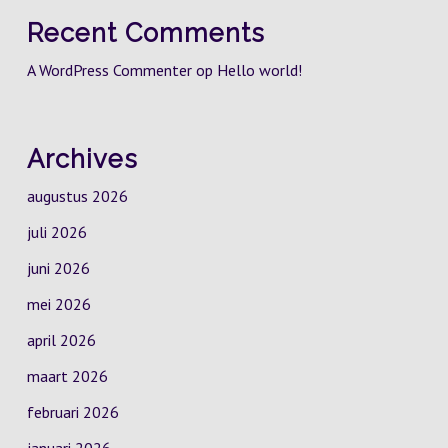
Recent Comments
A WordPress Commenter
op
Hello world!
Archives
augustus 2026
juli 2026
juni 2026
mei 2026
april 2026
maart 2026
februari 2026