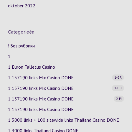
oktober 2022
Categorieën
! Без рубрики
1
1 Euron Talletus Casino
1 157190 links Mix Casino
DONE
1-GR
1 157190 links Mix Casino
DONE
1-HU
1 157190 links Mix Casino
DONE
2-FI
1 157190 links Mix Casino DONE
1 3000 links + 100 sitewide links Thailand Casino DONE
1 3000 links Thailand Casino DONE