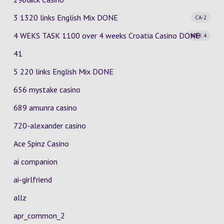
3 1320 links English Mix
DONE
CA-2
4 WEKS TASK 1100 over 4 weeks Croatia Casino
DONE
WEK 4
41
5 220 links English Mix DONE
656 mystake casino
689 amunra casino
720-alexander casino
Ace Spinz Casino
ai companion
ai-girlfriend
allz
apr_common_2