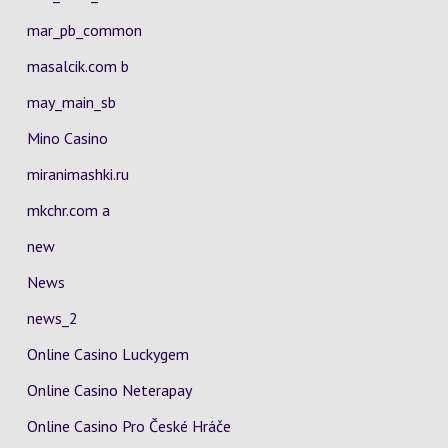
mar_pb_common
masalcik.com b
may_main_sb
Mino Casino
miranimashki.ru
mkchr.com a
new
News
news_2
Online Casino Luckygem
Online Casino Neterapay
Online Casino Pro České Hráče