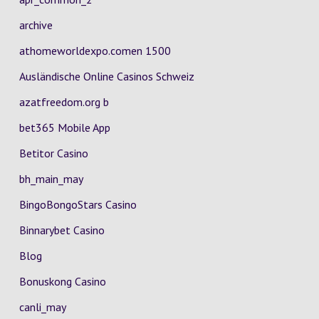
archive
athomeworldexpo.comen 1500
Ausländische Online Casinos Schweiz
azatfreedom.org b
bet365 Mobile App
Betitor Casino
bh_main_may
BingoBongoStars Casino
Binnarybet Casino
Blog
Bonuskong Casino
canli_may