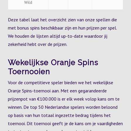
Wild
Deze tabel laat het overzicht zien van onze spellen die
met bonus spins beschikbaar zijn en hun prijzen per spel.
We houden de lijsten altijd up-to-date waardoor jij
zekerheid hebt over de prijzen.
Wekelijkse Oranje Spins
Toernooien
Voor de competitieve speler bieden we het wekelijkse
Oranje Spins-toernooi aan. Met een gegarandeerde
prijzenpot van €100.000 is er elk week volop kans om te
winnen. De top 50 Nederlandse spelers worden beloond
op basis van hun totaal ingezette bedrag tijdens het
toernooi. Dit toernooi geeft je de kans om je vaardigheden