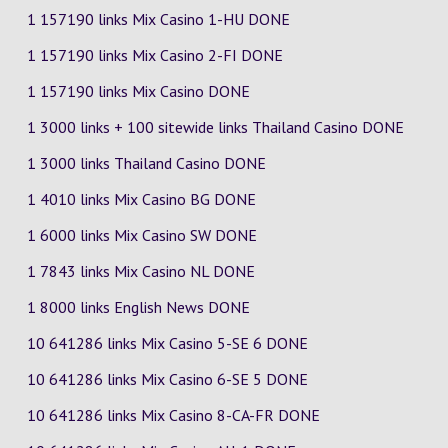
1 157190 links Mix Casino
1-HU
DONE
1 157190 links Mix Casino
2-FI
DONE
1 157190 links Mix Casino DONE
1 3000 links + 100 sitewide links Thailand Casino DONE
1 3000 links Thailand Casino DONE
1 4010 links Mix Casino
BG
DONE
1 6000 links Mix Casino
SW
DONE
1 7843 links Mix Casino
NL
DONE
1 8000 links English News DONE
10 641286 links Mix Casino
5-SE
6
DONE
10 641286 links Mix Casino
6-SE
5
DONE
10 641286 links Mix Casino
8-CA-FR
DONE