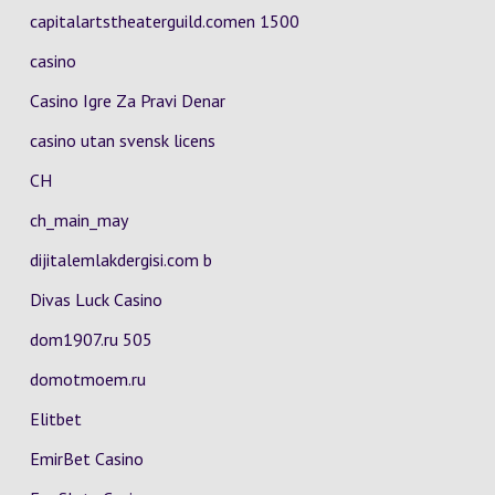
capitalartstheaterguild.comen 1500
casino
Casino Igre Za Pravi Denar
casino utan svensk licens
CH
ch_main_may
dijitalemlakdergisi.com b
Divas Luck Casino
dom1907.ru 505
domotmoem.ru
Elitbet
EmirBet Casino