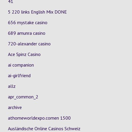
41
5 220 links English Mix DONE
656 mystake casino
689 amunra casino
720-alexander casino
Ace Spinz Casino
ai companion
ai-girlfriend
allz
apr_common_2
archive
athomeworldexpo.comen 1500
Ausländische Online Casinos Schweiz