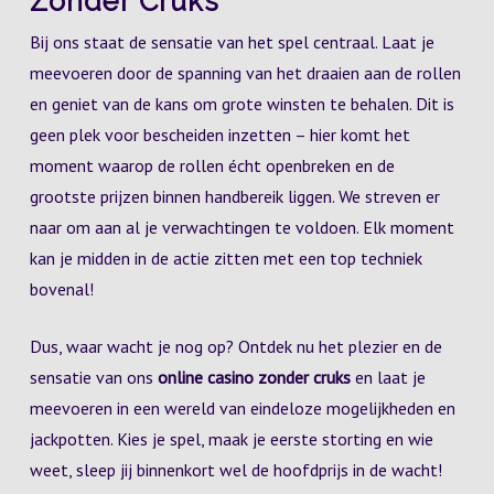
Zonder Cruks
Bij ons staat de sensatie van het spel centraal. Laat je
meevoeren door de spanning van het draaien aan de rollen
en geniet van de kans om grote winsten te behalen. Dit is
geen plek voor bescheiden inzetten – hier komt het
moment waarop de rollen écht openbreken en de
grootste prijzen binnen handbereik liggen. We streven er
naar om aan al je verwachtingen te voldoen. Elk moment
kan je midden in de actie zitten met een top techniek
bovenal!
Dus, waar wacht je nog op? Ontdek nu het plezier en de
sensatie van ons
online casino zonder cruks
en laat je
meevoeren in een wereld van eindeloze mogelijkheden en
jackpotten. Kies je spel, maak je eerste storting en wie
weet, sleep jij binnenkort wel de hoofdprijs in de wacht!