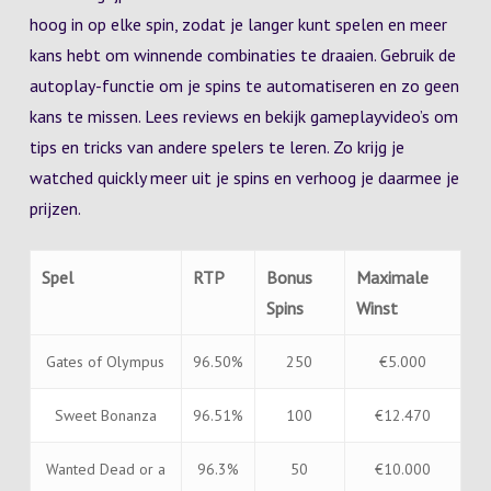
hoog in op elke spin, zodat je langer kunt spelen en meer
kans hebt om winnende combinaties te draaien. Gebruik de
autoplay-functie om je spins te automatiseren en zo geen
kans te missen. Lees reviews en bekijk gameplayvideo’s om
tips en tricks van andere spelers te leren. Zo krijg je
watched quickly meer uit je spins en verhoog je daarmee je
prijzen.
Spel
RTP
Bonus
Maximale
Spins
Winst
Gates of Olympus
96.50%
250
€5.000
Sweet Bonanza
96.51%
100
€12.470
Wanted Dead or a
96.3%
50
€10.000