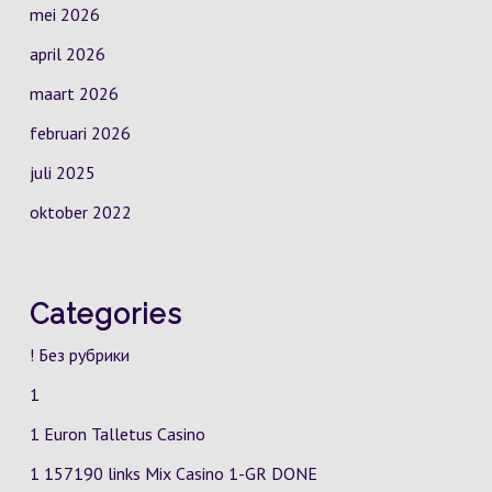
mei 2026
april 2026
maart 2026
februari 2026
juli 2025
oktober 2022
Categories
! Без рубрики
1
1 Euron Talletus Casino
1 157190 links Mix Casino
1-GR
DONE