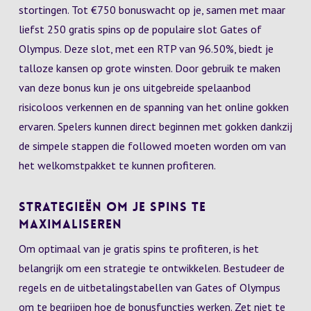
stortingen. Tot €750 bonuswacht op je, samen met maar
liefst 250 gratis spins op de populaire slot Gates of
Olympus. Deze slot, met een RTP van 96.50%, biedt je
talloze kansen op grote winsten. Door gebruik te maken
van deze bonus kun je ons uitgebreide spelaanbod
risicoloos verkennen en de spanning van het online gokken
ervaren. Spelers kunnen direct beginnen met gokken dankzij
de simpele stappen die followed moeten worden om van
het welkomstpakket te kunnen profiteren.
Strategieën om je Spins te
Maximaliseren
Om optimaal van je gratis spins te profiteren, is het
belangrijk om een strategie te ontwikkelen. Bestudeer de
regels en de uitbetalingstabellen van Gates of Olympus
om te begrijpen hoe de bonusfuncties werken. Zet niet te