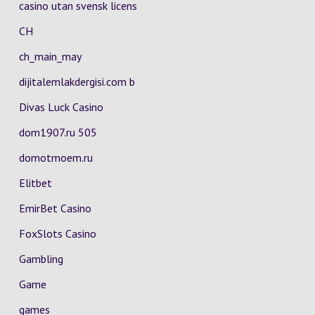
casino utan svensk licens
CH
ch_main_may
dijitalemlakdergisi.com b
Divas Luck Casino
dom1907.ru 505
domotmoem.ru
Elitbet
EmirBet Casino
FoxSlots Casino
Gambling
Game
games