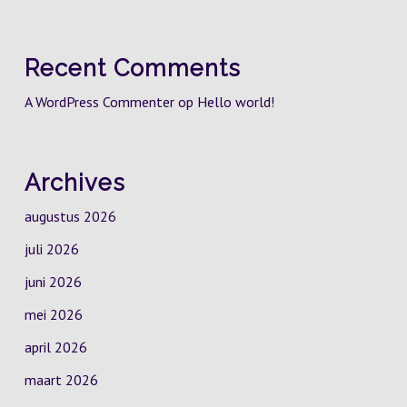
Recent Comments
A WordPress Commenter
op
Hello world!
Archives
augustus 2026
juli 2026
juni 2026
mei 2026
april 2026
maart 2026