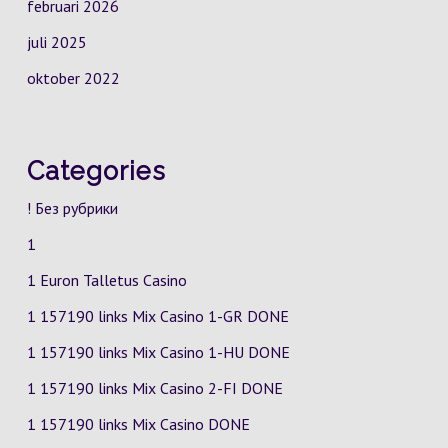
februari 2026
juli 2025
oktober 2022
Categories
! Без рубрики
1
1 Euron Talletus Casino
1 157190 links Mix Casino
1-GR
DONE
1 157190 links Mix Casino
1-HU
DONE
1 157190 links Mix Casino
2-FI
DONE
1 157190 links Mix Casino DONE