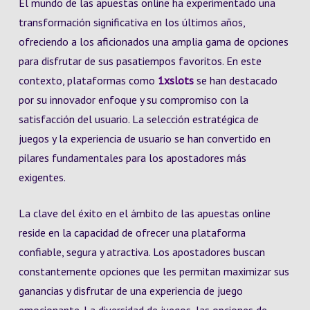
El mundo de las apuestas online ha experimentado una
transformación significativa en los últimos años,
ofreciendo a los aficionados una amplia gama de opciones
para disfrutar de sus pasatiempos favoritos. En este
contexto, plataformas como
1xslots
se han destacado
por su innovador enfoque y su compromiso con la
satisfacción del usuario. La selección estratégica de
juegos y la experiencia de usuario se han convertido en
pilares fundamentales para los apostadores más
exigentes.
La clave del éxito en el ámbito de las apuestas online
reside en la capacidad de ofrecer una plataforma
confiable, segura y atractiva. Los apostadores buscan
constantemente opciones que les permitan maximizar sus
ganancias y disfrutar de una experiencia de juego