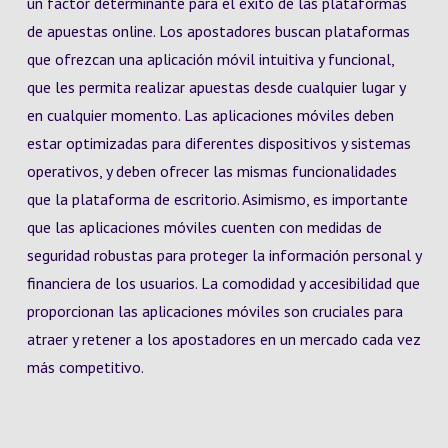
un factor determinante para el éxito de las plataformas
de apuestas online. Los apostadores buscan plataformas
que ofrezcan una aplicación móvil intuitiva y funcional,
que les permita realizar apuestas desde cualquier lugar y
en cualquier momento. Las aplicaciones móviles deben
estar optimizadas para diferentes dispositivos y sistemas
operativos, y deben ofrecer las mismas funcionalidades
que la plataforma de escritorio. Asimismo, es importante
que las aplicaciones móviles cuenten con medidas de
seguridad robustas para proteger la información personal y
financiera de los usuarios. La comodidad y accesibilidad que
proporcionan las aplicaciones móviles son cruciales para
atraer y retener a los apostadores en un mercado cada vez
más competitivo.