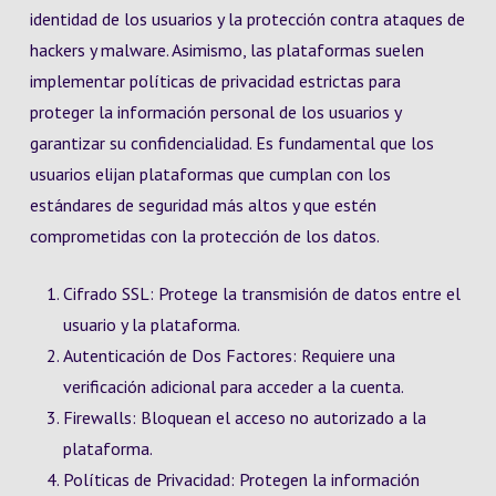
identidad de los usuarios y la protección contra ataques de
hackers y malware. Asimismo, las plataformas suelen
implementar políticas de privacidad estrictas para
proteger la información personal de los usuarios y
garantizar su confidencialidad. Es fundamental que los
usuarios elijan plataformas que cumplan con los
estándares de seguridad más altos y que estén
comprometidas con la protección de los datos.
Cifrado SSL: Protege la transmisión de datos entre el
usuario y la plataforma.
Autenticación de Dos Factores: Requiere una
verificación adicional para acceder a la cuenta.
Firewalls: Bloquean el acceso no autorizado a la
plataforma.
Políticas de Privacidad: Protegen la información