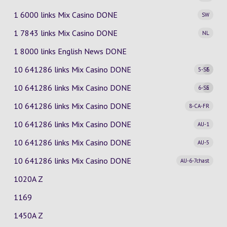
1 6000 links Mix Casino
DONE
SW
1 7843 links Mix Casino
DONE
NL
1 8000 links English News DONE
10 641286 links Mix Casino
DONE
5-SE
6
10 641286 links Mix Casino
DONE
6-SE
5
10 641286 links Mix Casino
DONE
8-CA-FR
10 641286 links Mix Casino
DONE
AU-1
10 641286 links Mix Casino
DONE
AU-5
10 641286 links Mix Casino
DONE
AU-6-7chast
1020A Z
1169
1450A Z