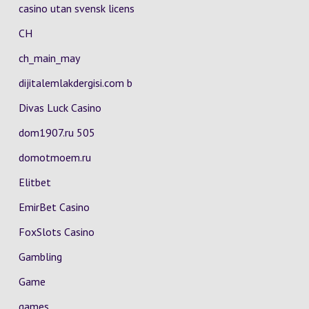
casino utan svensk licens
CH
ch_main_may
dijitalemlakdergisi.com b
Divas Luck Casino
dom1907.ru 505
domotmoem.ru
Elitbet
EmirBet Casino
FoxSlots Casino
Gambling
Game
games