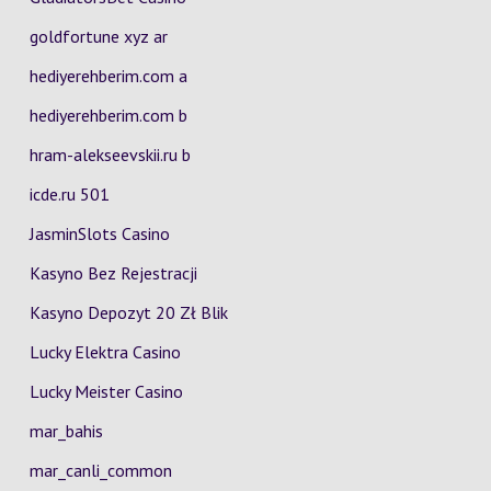
goldfortune xyz ar
hediyerehberim.com a
hediyerehberim.com b
hram-alekseevskii.ru b
icde.ru 501
JasminSlots Casino
Kasyno Bez Rejestracji
Kasyno Depozyt 20 Zł Blik
Lucky Elektra Casino
Lucky Meister Casino
mar_bahis
mar_canli_common