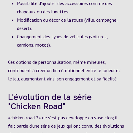
Possibilité d'ajouter des accessoires comme des
chapeaux ou des lunettes.
Modification du décor de la route (ville, campagne,
désert).
Changement des types de véhicules (voitures,
camions, motos).
Ces options de personnalisation, même mineures,
contribuent à créer un lien émotionnel entre le joueur et
le jeu, augmentant ainsi son engagement et sa fidélité.
L'évolution de la série
"Chicken Road"
«chicken road 2» ne s’est pas développé en vase clos; il
fait partie d’une série de jeux qui ont connu des évolutions