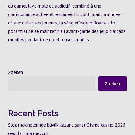
du gameplay simple et addictif, combiné à une
communauté active et engagée. En continuant à innover
et à écouter ses joueurs, la série «Chicken Road» a le
potentiel de se maintenir à l'avant-garde des jeux d'arcade
mobiles pendant de nombreuses années.
Zoeken
Zoeken
Recent Posts
Slot makinelerinde büyük kazanç şansı Olymp casino 2025
oyunlarında mevcut