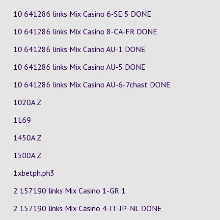
10 641286 links Mix Casino
6-SE
5
DONE
10 641286 links Mix Casino
8-CA-FR
DONE
10 641286 links Mix Casino
AU-1
DONE
10 641286 links Mix Casino
AU-5
DONE
10 641286 links Mix Casino
AU-6-7chast
DONE
1020A Z
1169
1450A Z
1500A Z
1xbetph.ph3
2 157190 links Mix Casino
1-GR
1
2 157190 links Mix Casino
4-IT-JP-NL
DONE