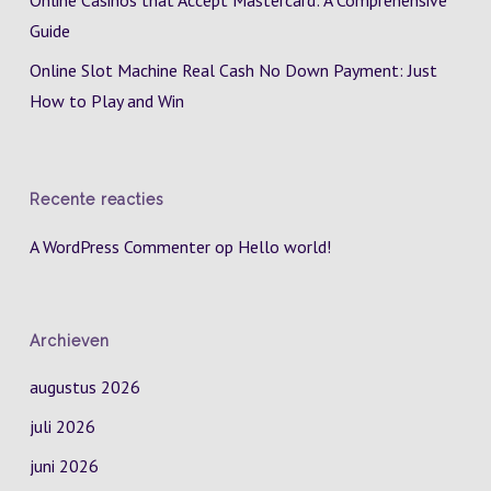
Online Casinos that Accept Mastercard: A Comprehensive
Guide
Online Slot Machine Real Cash No Down Payment: Just
How to Play and Win
Recente reacties
A WordPress Commenter
op
Hello world!
Archieven
augustus 2026
juli 2026
juni 2026