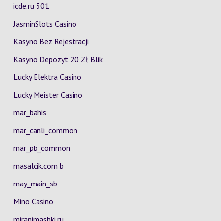
icde.ru 501
JasminSlots Casino
Kasyno Bez Rejestracji
Kasyno Depozyt 20 Zł Blik
Lucky Elektra Casino
Lucky Meister Casino
mar_bahis
mar_canli_common
mar_pb_common
masalcik.com b
may_main_sb
Mino Casino
miranimashki.ru