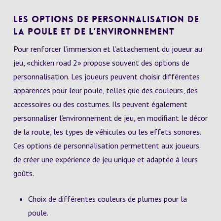
Les options de personnalisation de
la poule et de l’environnement
Pour renforcer l’immersion et l’attachement du joueur au
jeu, «chicken road 2» propose souvent des options de
personnalisation. Les joueurs peuvent choisir différentes
apparences pour leur poule, telles que des couleurs, des
accessoires ou des costumes. Ils peuvent également
personnaliser l’environnement de jeu, en modifiant le décor
de la route, les types de véhicules ou les effets sonores.
Ces options de personnalisation permettent aux joueurs
de créer une expérience de jeu unique et adaptée à leurs
goûts.
Choix de différentes couleurs de plumes pour la
poule.