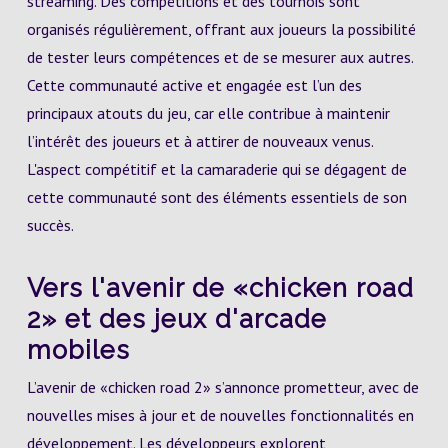
streaming. Des compétitions et des tournois sont
organisés régulièrement, offrant aux joueurs la possibilité
de tester leurs compétences et de se mesurer aux autres.
Cette communauté active et engagée est l’un des
principaux atouts du jeu, car elle contribue à maintenir
l’intérêt des joueurs et à attirer de nouveaux venus.
L'aspect compétitif et la camaraderie qui se dégagent de
cette communauté sont des éléments essentiels de son
succès.
Vers l'avenir de «chicken road
2» et des jeux d'arcade
mobiles
L’avenir de «chicken road 2» s’annonce prometteur, avec de
nouvelles mises à jour et de nouvelles fonctionnalités en
développement. Les développeurs explorent