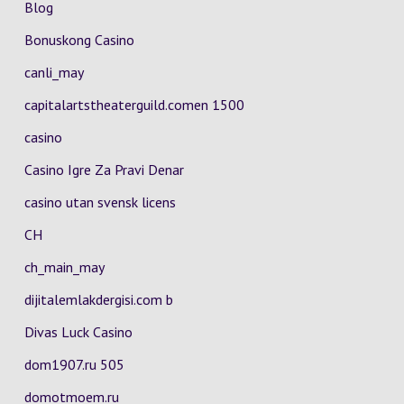
Blog
Bonuskong Casino
canli_may
capitalartstheaterguild.comen 1500
casino
Casino Igre Za Pravi Denar
casino utan svensk licens
CH
ch_main_may
dijitalemlakdergisi.com b
Divas Luck Casino
dom1907.ru 505
domotmoem.ru