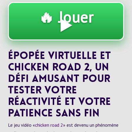
🔥 Jouer
▶️
Épopée virtuelle et
chicken road 2, un
défi amusant pour
tester votre
réactivité et votre
patience sans fin
Le jeu vidéo «
chicken road 2
» est devenu un phénomène