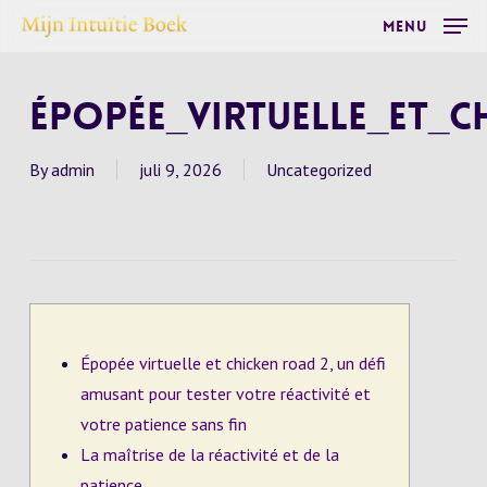
Skip
Menu
to
main
Épopée_virtuelle_et_
content
By
admin
juli 9, 2026
Uncategorized
Épopée virtuelle et chicken road 2, un défi
amusant pour tester votre réactivité et
votre patience sans fin
La maîtrise de la réactivité et de la
patience