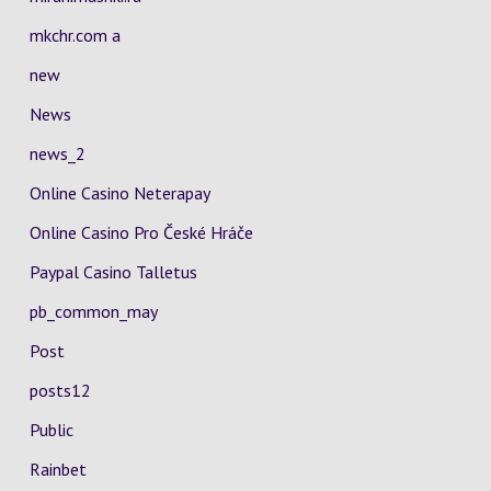
mkchr.com a
new
News
news_2
Online Casino Neterapay
Online Casino Pro České Hráče
Paypal Casino Talletus
pb_common_may
Post
posts12
Public
Rainbet