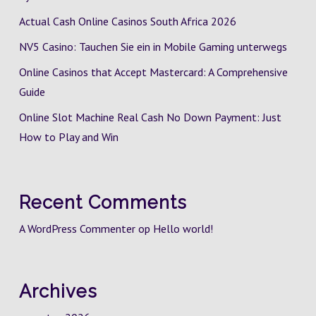
Actual Cash Online Casinos South Africa 2026
NV5 Casino: Tauchen Sie ein in Mobile Gaming unterwegs
Online Casinos that Accept Mastercard: A Comprehensive
Guide
Online Slot Machine Real Cash No Down Payment: Just
How to Play and Win
Recent Comments
A WordPress Commenter
op
Hello world!
Archives