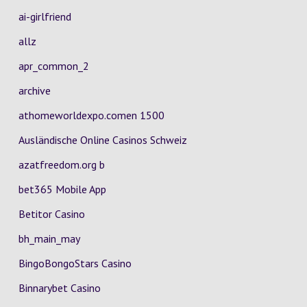
ai-girlfriend
allz
apr_common_2
archive
athomeworldexpo.comen 1500
Ausländische Online Casinos Schweiz
azatfreedom.org b
bet365 Mobile App
Betitor Casino
bh_main_may
BingoBongoStars Casino
Binnarybet Casino