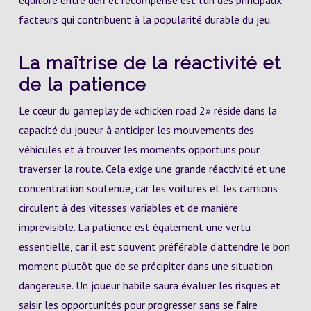
équilibre entre défi et récompense est l’un des principaux
facteurs qui contribuent à la popularité durable du jeu.
La maîtrise de la réactivité et
de la patience
Le cœur du gameplay de «chicken road 2» réside dans la
capacité du joueur à anticiper les mouvements des
véhicules et à trouver les moments opportuns pour
traverser la route. Cela exige une grande réactivité et une
concentration soutenue, car les voitures et les camions
circulent à des vitesses variables et de manière
imprévisible. La patience est également une vertu
essentielle, car il est souvent préférable d’attendre le bon
moment plutôt que de se précipiter dans une situation
dangereuse. Un joueur habile saura évaluer les risques et
saisir les opportunités pour progresser sans se faire