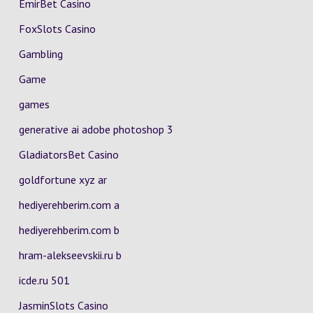
EmirBet Casino
FoxSlots Casino
Gambling
Game
games
generative ai adobe photoshop 3
GladiatorsBet Casino
goldfortune xyz ar
hediyerehberim.com a
hediyerehberim.com b
hram-alekseevskii.ru b
icde.ru 501
JasminSlots Casino