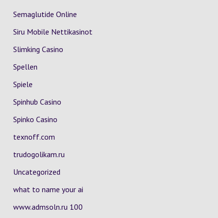
Semaglutide Online
Siru Mobile Nettikasinot
Slimking Casino
Spellen
Spiele
Spinhub Casino
Spinko Casino
texnoff.com
trudogolikam.ru
Uncategorized
what to name your ai
www.admsoln.ru 100