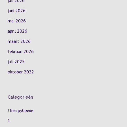
juli 2026
juni 2026
mei 2026
april 2026
maart 2026
februari 2026
juli 2025
oktober 2022
Categorieën
! Без рубрики
1