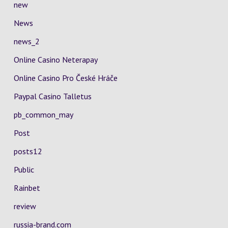
new
News
news_2
Online Casino Neterapay
Online Casino Pro České Hráče
Paypal Casino Talletus
pb_common_may
Post
posts12
Public
Rainbet
review
russia-brand.com