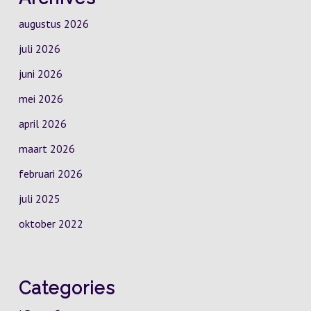
augustus 2026
juli 2026
juni 2026
mei 2026
april 2026
maart 2026
februari 2026
juli 2025
oktober 2022
Categories