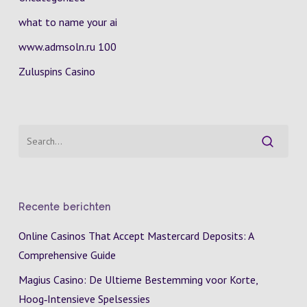
what to name your ai
www.admsoln.ru 100
Zuluspins Casino
Recente berichten
Online Casinos That Accept Mastercard Deposits: A
Comprehensive Guide
Magius Casino: De Ultieme Bestemming voor Korte,
Hoog‑Intensieve Spelsessies