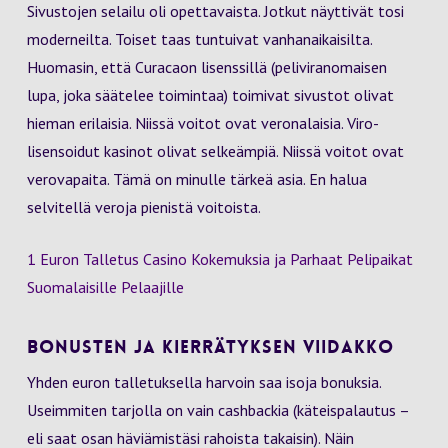
Sivustojen selailu oli opettavaista. Jotkut näyttivät tosi
moderneilta. Toiset taas tuntuivat vanhanaikaisilta.
Huomasin, että Curacaon lisenssillä (peliviranomaisen
lupa, joka säätelee toimintaa) toimivat sivustot olivat
hieman erilaisia. Niissä voitot ovat veronalaisia. Viro-
lisensoidut kasinot olivat selkeämpiä. Niissä voitot ovat
verovapaita. Tämä on minulle tärkeä asia. En halua
selvitellä veroja pienistä voitoista.
1 Euron Talletus Casino Kokemuksia ja Parhaat Pelipaikat
Suomalaisille Pelaajille
Bonusten ja kierrätyksen viidakko
Yhden euron talletuksella harvoin saa isoja bonuksia.
Useimmiten tarjolla on vain cashbackia (käteispalautus –
eli saat osan häviämistäsi rahoista takaisin). Näin