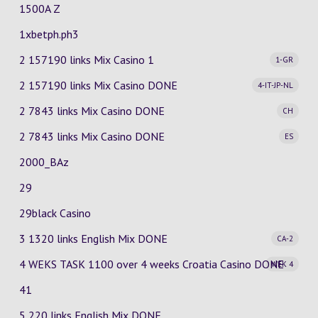
1500A Z
1xbetph.ph3
2 157190 links Mix Casino
1
1-GR
2 157190 links Mix Casino
DONE
4-IT-JP-NL
2 7843 links Mix Casino
DONE
CH
2 7843 links Mix Casino
DONE
ES
2000_BAz
29
29black Casino
3 1320 links English Mix
DONE
CA-2
4 WEKS TASK 1100 over 4 weeks Croatia Casino
DONE
WEK 4
41
5 220 links English Mix DONE