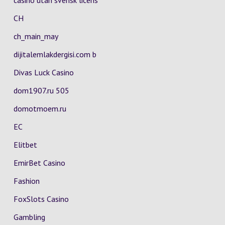
casino utan svensk licens
CH
ch_main_may
dijitalemlakdergisi.com b
Divas Luck Casino
dom1907.ru 505
domotmoem.ru
EC
Elitbet
EmirBet Casino
Fashion
FoxSlots Casino
Gambling