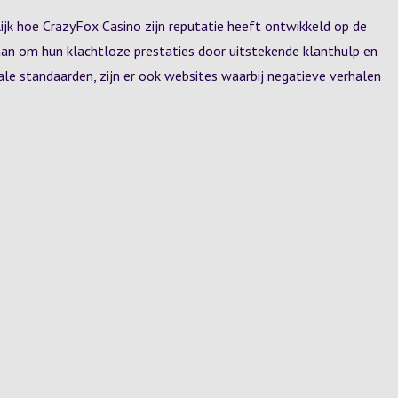
lijk hoe CrazyFox Casino zijn reputatie heeft ontwikkeld op de
n om hun klachtloze prestaties door uitstekende klanthulp en
onale standaarden, zijn er ook websites waarbij negatieve verhalen