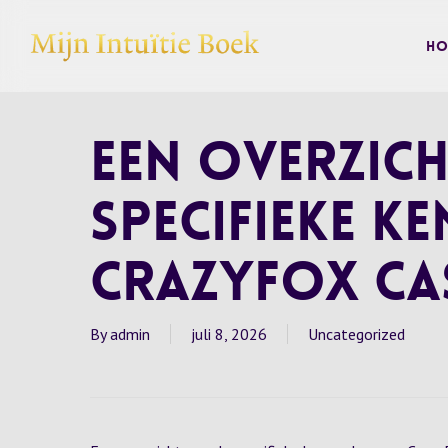
Skip
to
Ho
main
content
Een overzich
specifieke k
CrazyFox Ca
By
admin
juli 8, 2026
Uncategorized