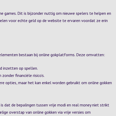
ne games. Dit is bijzonder nuttig om nieuwe spelers te helpen en
len voor echte geld op de website te ervaren voordat ze erin
elementen bestaan bij online gokplatforms. Deze omvatten:
d inzetten op spellen.
zonder financiële risico’s.
e opties, maar het kan enkel worden gebruikt om online gokken
s dat de bepalingen tussen vrije modi en real money niet strikt
elige overstap van online gokken via vrije versies om