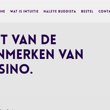
me
Wat is Intuitie
Naleye Buddista
BESTEL
Cont
t van de
enmerken van
sino.