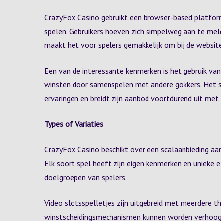
CrazyFox Casino gebruikt een browser-based platfor
spelen. Gebruikers hoeven zich simpelweg aan te meld
maakt het voor spelers gemakkelijk om bij de websit
Een van de interessante kenmerken is het gebruik van
winsten door samenspelen met andere gokkers. Het s
ervaringen en breidt zijn aanbod voortdurend uit met
Types of Variaties
CrazyFox Casino beschikt over een scalaanbieding aan
Elk soort spel heeft zijn eigen kenmerken en unieke 
doelgroepen van spelers.
Video slotsspelletjes zijn uitgebreid met meerdere th
winstscheidingsmechanismen kunnen worden verhoog