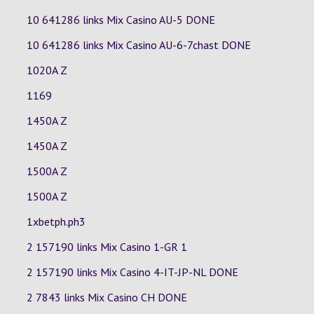
10 641286 links Mix Casino
AU-5
DONE
10 641286 links Mix Casino
AU-6-7chast
DONE
1020A Z
1169
1450A Z
1450A Z
1500A Z
1500A Z
1xbetph.ph3
2 157190 links Mix Casino
1-GR
1
2 157190 links Mix Casino
4-IT-JP-NL
DONE
2 7843 links Mix Casino
CH
DONE