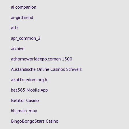
ai companion
ai-girlfriend
allz
apr_common_2
archive
athomeworldexpo.comen 1500
Ausländische Online Casinos Schweiz
azatfreedom.org b
bet365 Mobile App
Betitor Casino
bh_main_may
BingoBongoStars Casino