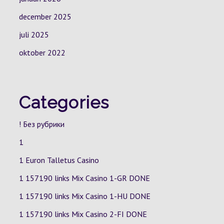
december 2025
juli 2025
oktober 2022
Categories
! Без рубрики
1
1 Euron Talletus Casino
1 157190 links Mix Casino
1-GR
DONE
1 157190 links Mix Casino
1-HU
DONE
1 157190 links Mix Casino
2-FI
DONE