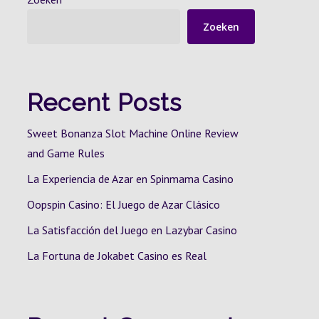
Zoeken
Recent Posts
Sweet Bonanza Slot Machine Online Review
and Game Rules
La Experiencia de Azar en Spinmama Casino
Oopspin Casino: El Juego de Azar Clásico
La Satisfacción del Juego en Lazybar Casino
La Fortuna de Jokabet Casino es Real