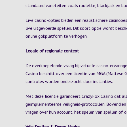
standaard variëteiten zoals roulette, blackjack en b
Live casino-opties bieden een realistischere casinobes
live uitgevoerde spellen. Dit soort optie wordt besch
online gokplatform te verhogen.
Legale of regionale context
De overkoepelende vraag bij virtuele casino-ervaringe
Casino beschikt over een licentie van MGA (Maltese Ga
controles worden onderzocht door instanties.
Met deze licentie garandeert CrazyFox Casino dat alle
geïmplementeerde veiligheid-protocollen. Bovendien 
vragen over hun account, het spelen van spellen of d
Vrije Spellen & Demo Modus