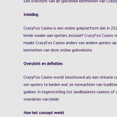
Een overzicht van de specifieke kenmerken van Crazy
Inleiding
CrazyFox Casino is een online gokplatform dat in 2
brede waaier aan spellen, inclusief
CrazyFox Casino
vi
maakt CrazyFox Casino anders van andere spelers op de
kenmerken van deze online gokwebsite.
Overzicht en definities
CrazyFox Casino wordt beschouwd als een virtuele c
om spelers te bieden wat ze verwachten van tradition
gokken. In tegenstelling tot landbasieste casinos of
voordelen van beide.
Hoe het concept werkt