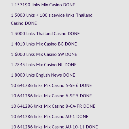
1 157190 links Mix Casino DONE
1 3000 links + 100 sitewide links Thailand
Casino DONE
1 3000 links Thailand Casino DONE
1 4010 links Mix Casino
BG
DONE
1 6000 links Mix Casino
SW
DONE
1 7843 links Mix Casino
NL
DONE
1 8000 links English News DONE
10 641286 links Mix Casino
5-SE
6
DONE
10 641286 links Mix Casino
6-SE
5
DONE
10 641286 links Mix Casino
8-CA-FR
DONE
10 641286 links Mix Casino
AU-1
DONE
10 641286 links Mix Casino
AU-10-11
DONE