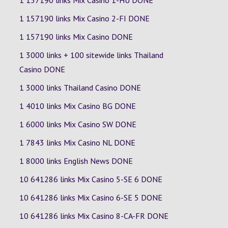
1 157190 links Mix Casino
1-HU
DONE
1 157190 links Mix Casino
2-FI
DONE
1 157190 links Mix Casino DONE
1 3000 links + 100 sitewide links Thailand
Casino DONE
1 3000 links Thailand Casino DONE
1 4010 links Mix Casino
BG
DONE
1 6000 links Mix Casino
SW
DONE
1 7843 links Mix Casino
NL
DONE
1 8000 links English News DONE
10 641286 links Mix Casino
5-SE
6
DONE
10 641286 links Mix Casino
6-SE
5
DONE
10 641286 links Mix Casino
8-CA-FR
DONE