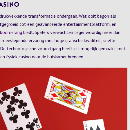
Casino
ndrukwekkende transformatie ondergaan. Wat ooit begon als
s uitgegroeid tot een geavanceerde entertainmentplatform, en
 boomerang
biedt. Spelers verwachten tegenwoordig meer dan
 meeslepende ervaring met hoge grafische kwaliteit, snelle
. De technologische vooruitgang heeft dit mogelijk gemaakt, met
een fysiek casino naar de huiskamer brengen.