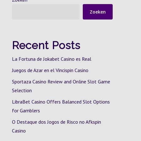
Zoeken
Recent Posts
La Fortuna de Jokabet Casino es Real
Juegos de Azar en el Vincispin Casino
Sportaza Casino Review and Online Slot Game
Selection
LibraBet Casino Offers Balanced Slot Options
for Gamblers
O Destaque dos Jogos de Risco no Afkspin
Casino