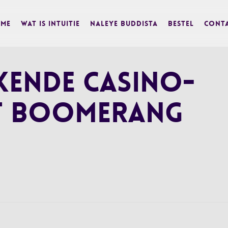
me
Wat is Intuitie
Naleye Buddista
BESTEL
Cont
kende casino-
et Boomerang