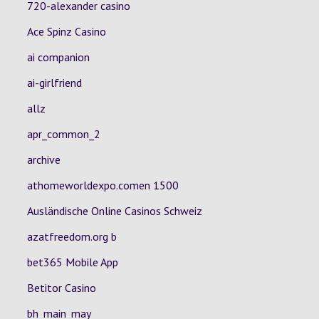
720-alexander casino
Ace Spinz Casino
ai companion
ai-girlfriend
allz
apr_common_2
archive
athomeworldexpo.comen 1500
Ausländische Online Casinos Schweiz
azatfreedom.org b
bet365 Mobile App
Betitor Casino
bh_main_may