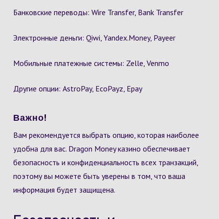
Банковские переводы: Wire Transfer, Bank Transfer
Электронные деньги: Qiwi, Yandex.Money, Payeer
Мобильные платежные системы: Zelle, Venmo
Другие опции: AstroPay, EcoPayz, Epay
Важно!
Вам рекомендуется выбрать опцию, которая наиболее
удобна для вас. Dragon Money казино обеспечивает
безопасность и конфиденциальность всех транзакций,
поэтому вы можете быть уверены в том, что ваша
информация будет защищена.