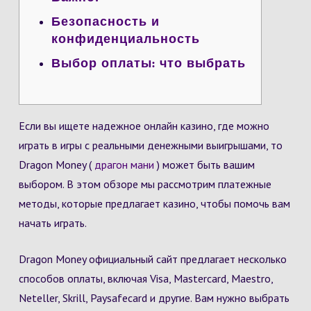
Безопасность и
конфиденциальность
Выбор оплаты: что выбрать
Если вы ищете надежное онлайн казино, где можно
играть в игры с реальными денежными выигрышами, то
Dragon Money (
драгон мани
) может быть вашим
выбором. В этом обзоре мы рассмотрим платежные
методы, которые предлагает казино, чтобы помочь вам
начать играть.
Dragon Money официальный сайт предлагает несколько
способов оплаты, включая Visa, Mastercard, Maestro,
Neteller, Skrill, Paysafecard и другие. Вам нужно выбрать