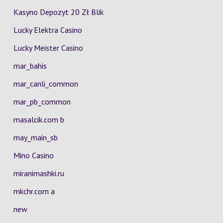
Kasyno Depozyt 20 Zł Blik
Lucky Elektra Casino
Lucky Meister Casino
mar_bahis
mar_canli_common
mar_pb_common
masalcik.com b
may_main_sb
Mino Casino
miranimashki.ru
mkchr.com a
new