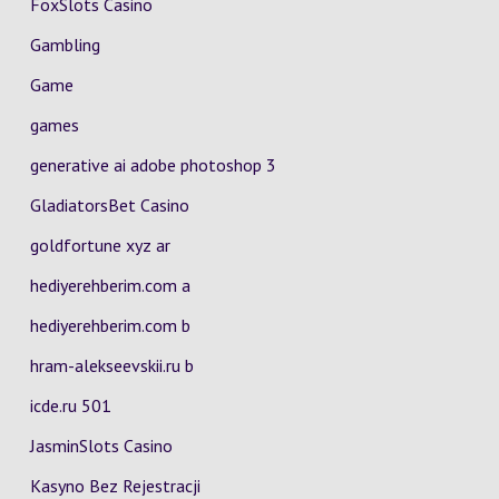
FoxSlots Casino
Gambling
Game
games
generative ai adobe photoshop 3
GladiatorsBet Casino
goldfortune xyz ar
hediyerehberim.com a
hediyerehberim.com b
hram-alekseevskii.ru b
icde.ru 501
JasminSlots Casino
Kasyno Bez Rejestracji