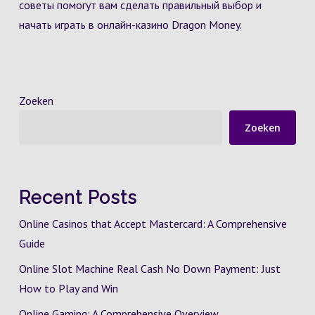
советы помогут вам сделать правильный выбор и
начать играть в онлайн-казино Dragon Money.
Zoeken
Zoeken
Recent Posts
Online Casinos that Accept Mastercard: A Comprehensive
Guide
Online Slot Machine Real Cash No Down Payment: Just
How to Play and Win
Online Gaming: A Comprehensive Overview