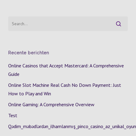
Recente berichten
Online Casinos that Accept Mastercard: A Comprehensive
Guide
Online Slot Machine Real Cash No Down Payment: Just
How to Play and Win
Online Gaming: A Comprehensive Overview
Test
Qədim_məbədlərdən_ilhamlanmış_pinco_casino_az_unikal_oyun