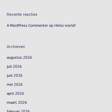
Recente reacties
A WordPress Commenter
op
Hello world!
Archieven
augustus 2026
juli 2026
juni 2026
mei 2026
april 2026
maart 2026
februari 2026