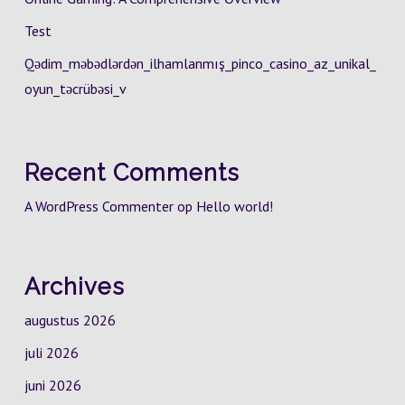
Test
Qədim_məbədlərdən_ilhamlanmış_pinco_casino_az_unikal_
oyun_təcrübəsi_v
Recent Comments
A WordPress Commenter
op
Hello world!
Archives
augustus 2026
juli 2026
juni 2026