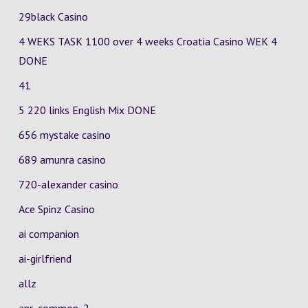
29black Casino
4 WEKS TASK 1100 over 4 weeks Croatia Casino
WEK 4
DONE
41
5 220 links English Mix DONE
656 mystake casino
689 amunra casino
720-alexander casino
Ace Spinz Casino
ai companion
ai-girlfriend
allz