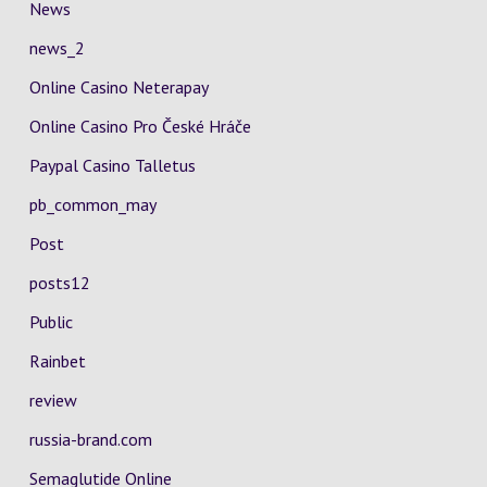
News
news_2
Online Casino Neterapay
Online Casino Pro České Hráče
Paypal Casino Talletus
pb_common_may
Post
posts12
Public
Rainbet
review
russia-brand.com
Semaglutide Online