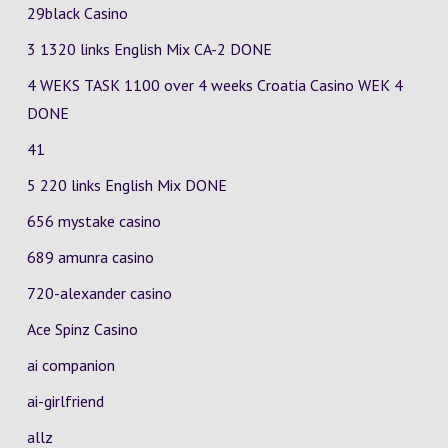
29black Casino
3 1320 links English Mix
CA-2
DONE
4 WEKS TASK 1100 over 4 weeks Croatia Casino
WEK 4
DONE
41
5 220 links English Mix DONE
656 mystake casino
689 amunra casino
720-alexander casino
Ace Spinz Casino
ai companion
ai-girlfriend
allz