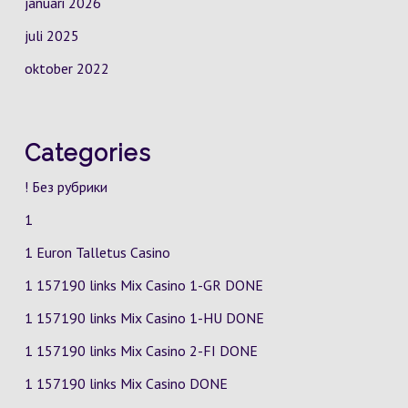
januari 2026
juli 2025
oktober 2022
Categories
! Без рубрики
1
1 Euron Talletus Casino
1 157190 links Mix Casino
1-GR
DONE
1 157190 links Mix Casino
1-HU
DONE
1 157190 links Mix Casino
2-FI
DONE
1 157190 links Mix Casino DONE