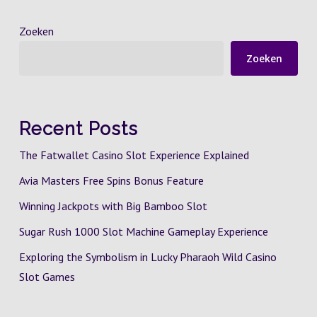
Zoeken
Zoeken
Recent Posts
The Fatwallet Casino Slot Experience Explained
Avia Masters Free Spins Bonus Feature
Winning Jackpots with Big Bamboo Slot
Sugar Rush 1000 Slot Machine Gameplay Experience
Exploring the Symbolism in Lucky Pharaoh Wild Casino
Slot Games