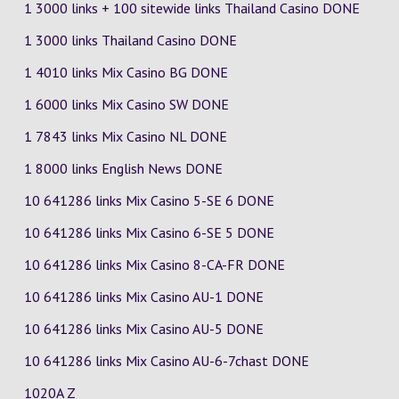
1 3000 links + 100 sitewide links Thailand Casino DONE
1 3000 links Thailand Casino DONE
1 4010 links Mix Casino
BG
DONE
1 6000 links Mix Casino
SW
DONE
1 7843 links Mix Casino
NL
DONE
1 8000 links English News DONE
10 641286 links Mix Casino
5-SE
6
DONE
10 641286 links Mix Casino
6-SE
5
DONE
10 641286 links Mix Casino
8-CA-FR
DONE
10 641286 links Mix Casino
AU-1
DONE
10 641286 links Mix Casino
AU-5
DONE
10 641286 links Mix Casino
AU-6-7chast
DONE
1020A Z