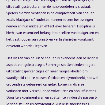
uitbetalingsstructuren en de huisvoordelen is cruciaal.
Spelers die zich verdiepen in de complexiteit van spellen
zoals blackjack of roulette, kunnen betere beslissingen
nemen en hun middelen effectiever beheren. Discipline is
hierbij van essentieel belang; het stellen van budgetten en
het vasthouden aan winst- en verlieslimieten voorkomt
onverantwoorde uitgaven.
Het kiezen van de juiste spellen is eveneens een belangrijk
aspect van gokstrategie. Sommige spellen bieden hogere
uitbetalingspercentages of meer mogelijkheden om
vaardigheid toe te passen. Gokkasten bijvoorbeeld, hoewel
grotendeels gebaseerd op geluk, komen in diverse
varianten met verschillende volatiliteit en bonusfuncties.
Door te experimenteren en spellen te vinden die passen bij
je speelstijl en risicotolerantie, kun je je speelsessies