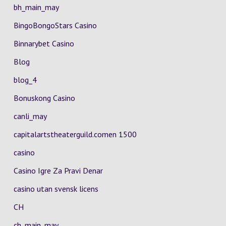
bh_main_may
BingoBongoStars Casino
Binnarybet Casino
Blog
blog_4
Bonuskong Casino
canli_may
capitalartstheaterguild.comen 1500
casino
Casino Igre Za Pravi Denar
casino utan svensk licens
CH
ch_main_may