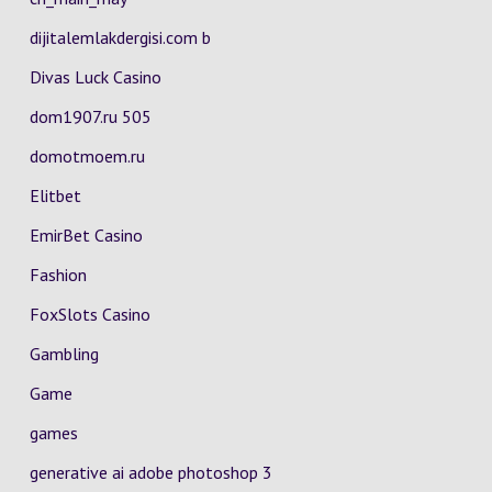
dijitalemlakdergisi.com b
Divas Luck Casino
dom1907.ru 505
domotmoem.ru
Elitbet
EmirBet Casino
Fashion
FoxSlots Casino
Gambling
Game
games
generative ai adobe photoshop 3