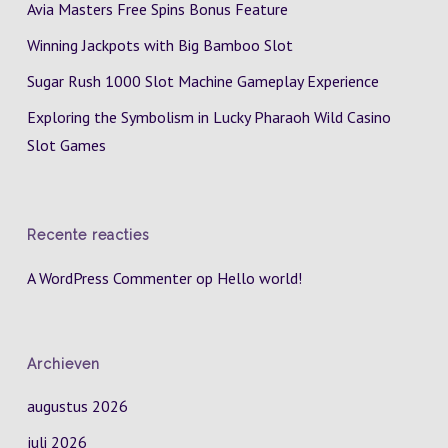
Avia Masters Free Spins Bonus Feature
Winning Jackpots with Big Bamboo Slot
Sugar Rush 1000 Slot Machine Gameplay Experience
Exploring the Symbolism in Lucky Pharaoh Wild Casino
Slot Games
Recente reacties
A WordPress Commenter
op
Hello world!
Archieven
augustus 2026
juli 2026