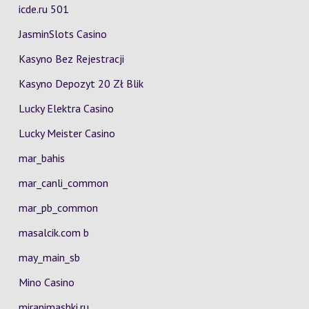
icde.ru 501
JasminSlots Casino
Kasyno Bez Rejestracji
Kasyno Depozyt 20 Zł Blik
Lucky Elektra Casino
Lucky Meister Casino
mar_bahis
mar_canli_common
mar_pb_common
masalcik.com b
may_main_sb
Mino Casino
miranimashki.ru