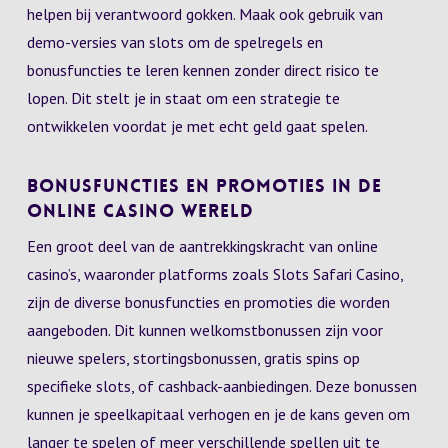
helpen bij verantwoord gokken. Maak ook gebruik van
demo-versies van slots om de spelregels en
bonusfuncties te leren kennen zonder direct risico te
lopen. Dit stelt je in staat om een strategie te
ontwikkelen voordat je met echt geld gaat spelen.
Bonusfuncties en Promoties in de
Online Casino Wereld
Een groot deel van de aantrekkingskracht van online
casino’s, waaronder platforms zoals Slots Safari Casino,
zijn de diverse bonusfuncties en promoties die worden
aangeboden. Dit kunnen welkomstbonussen zijn voor
nieuwe spelers, stortingsbonussen, gratis spins op
specifieke slots, of cashback-aanbiedingen. Deze bonussen
kunnen je speelkapitaal verhogen en je de kans geven om
langer te spelen of meer verschillende spellen uit te