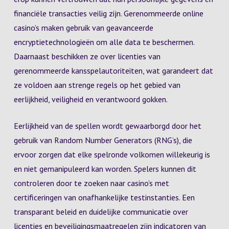
financiële transacties veilig zijn. Gerenommeerde online
casino’s maken gebruik van geavanceerde
encryptietechnologieën om alle data te beschermen.
Daarnaast beschikken ze over licenties van
gerenommeerde kansspelautoriteiten, wat garandeert dat
ze voldoen aan strenge regels op het gebied van
eerlijkheid, veiligheid en verantwoord gokken.
Eerlijkheid van de spellen wordt gewaarborgd door het
gebruik van Random Number Generators (RNG’s), die
ervoor zorgen dat elke spelronde volkomen willekeurig is
en niet gemanipuleerd kan worden. Spelers kunnen dit
controleren door te zoeken naar casino’s met
certificeringen van onafhankelijke testinstanties. Een
transparant beleid en duidelijke communicatie over
licenties en beveiligingsmaatregelen zijn indicatoren van