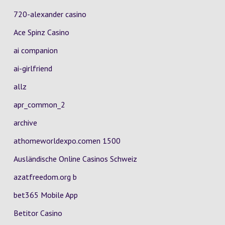
720-alexander casino
Ace Spinz Casino
ai companion
ai-girlfriend
allz
apr_common_2
archive
athomeworldexpo.comen 1500
Ausländische Online Casinos Schweiz
azatfreedom.org b
bet365 Mobile App
Betitor Casino