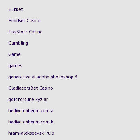
Elitbet
EmirBet Casino
FoxSlots Casino
Gambling
Game
games
generative ai adobe photoshop 3
GladiatorsBet Casino
goldfortune xyz ar
hediyerehberim.com a
hediyerehberim.com b
hram-alekseevskii.ru b