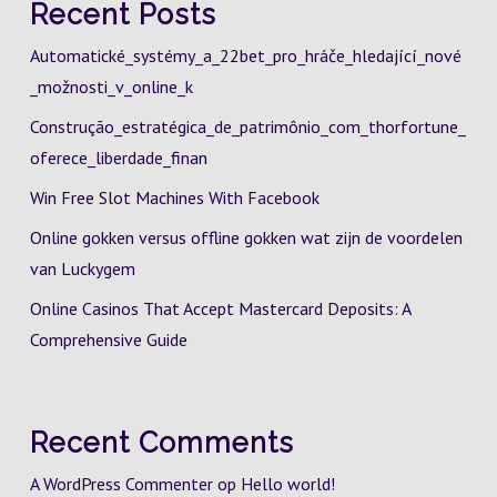
Recent Posts
Automatické_systémy_a_22bet_pro_hráče_hledající_nové
_možnosti_v_online_k
Construção_estratégica_de_patrimônio_com_thorfortune_
oferece_liberdade_finan
Win Free Slot Machines With Facebook
Online gokken versus offline gokken wat zijn de voordelen
van Luckygem
Online Casinos That Accept Mastercard Deposits: A
Comprehensive Guide
Recent Comments
A WordPress Commenter
op
Hello world!