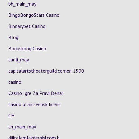
bh_main_may
BingoBongoStars Casino
Binnarybet Casino
Blog
Bonuskong Casino
canli_may
capitalartstheaterguild.comen 1500
casino
Casino Igre Za Pravi Denar
casino utan svensk licens
CH
ch_main_may
dijitalemlakdergisi.com b