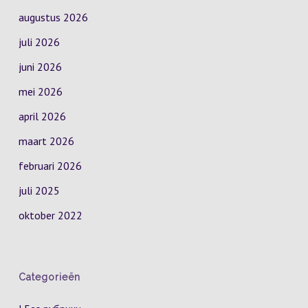
augustus 2026
juli 2026
juni 2026
mei 2026
april 2026
maart 2026
februari 2026
juli 2025
oktober 2022
Categorieën