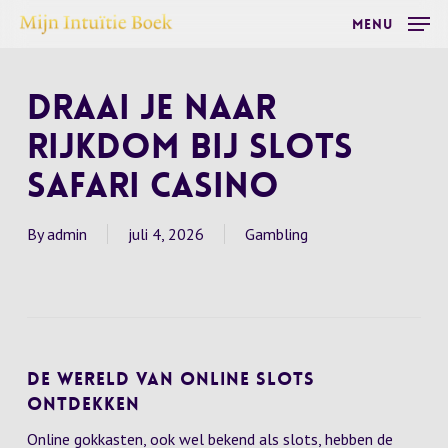
Skip
Menu
to
main
Draai je naar
content
rijkdom bij Slots
Safari Casino
By
admin
juli 4, 2026
Gambling
De Wereld van Online Slots
Ontdekken
Online gokkasten, ook wel bekend als slots, hebben de