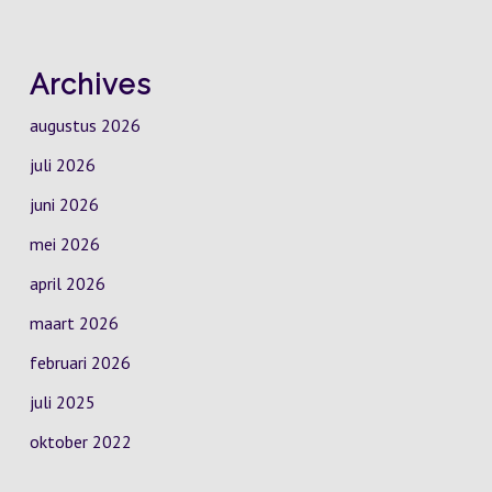
Archives
augustus 2026
juli 2026
juni 2026
mei 2026
april 2026
maart 2026
februari 2026
juli 2025
oktober 2022