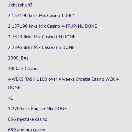
1xbetph.ph3
2 157190 links Mix Casino
1-GR
1
2 157190 links Mix Casino
4-IT-JP-NL
DONE
2 7843 links Mix Casino
CH
DONE
2 7843 links Mix Casino
ES
DONE
2000_BAz
29black Casino
4 WEKS TASK 1100 over 4 weeks Croatia Casino
WEK 4
DONE
41
5 220 links English Mix DONE
656 mystake casino
689 amunra casino