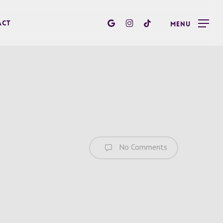
google-
instagram
tiktok
act
Menu
plus
No Comments