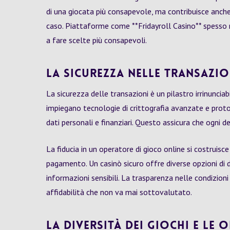
di una giocata più consapevole, ma contribuisce anche 
caso. Piattaforme come **Fridayroll Casino** spesso m
a fare scelte più consapevoli.
La sicurezza nelle transazio
La sicurezza delle transazioni è un pilastro irrinuncia
impiegano tecnologie di crittografia avanzate e proto
dati personali e finanziari. Questo assicura che ogni
La fiducia in un operatore di gioco online si costruisc
pagamento. Un casinò sicuro offre diverse opzioni di 
informazioni sensibili. La trasparenza nelle condizioni 
affidabilità che non va mai sottovalutato.
La diversità dei giochi e le 