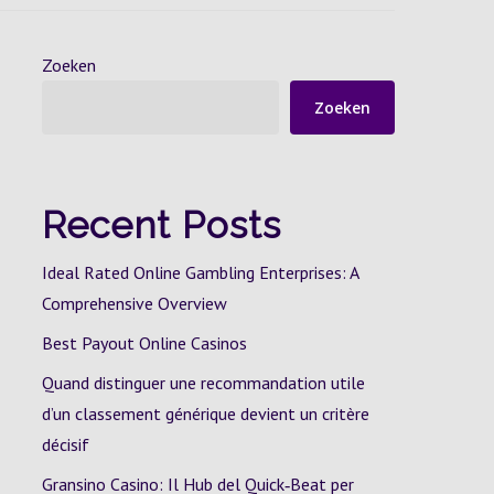
Zoeken
Zoeken
Recent Posts
Ideal Rated Online Gambling Enterprises: A
Comprehensive Overview
Best Payout Online Casinos
Quand distinguer une recommandation utile
d’un classement générique devient un critère
décisif
Gransino Casino: Il Hub del Quick‑Beat per