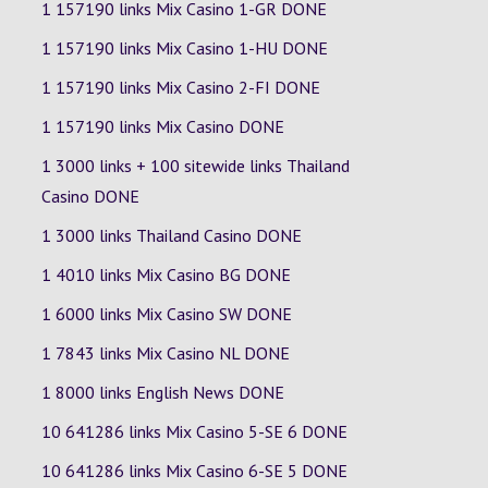
1 157190 links Mix Casino
1-GR
DONE
1 157190 links Mix Casino
1-HU
DONE
1 157190 links Mix Casino
2-FI
DONE
1 157190 links Mix Casino DONE
1 3000 links + 100 sitewide links Thailand
Casino DONE
1 3000 links Thailand Casino DONE
1 4010 links Mix Casino
BG
DONE
1 6000 links Mix Casino
SW
DONE
1 7843 links Mix Casino
NL
DONE
1 8000 links English News DONE
10 641286 links Mix Casino
5-SE
6
DONE
10 641286 links Mix Casino
6-SE
5
DONE