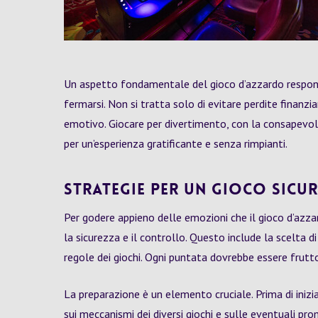
Un aspetto fondamentale del gioco d’azzardo responsab
fermarsi. Non si tratta solo di evitare perdite finanzia
emotivo. Giocare per divertimento, con la consapevolez
per un’esperienza gratificante e senza rimpianti.
Strategie per un gioco sicu
Per godere appieno delle emozioni che il gioco d’azza
la sicurezza e il controllo. Questo include la scelta 
regole dei giochi. Ogni puntata dovrebbe essere frut
La preparazione è un elemento cruciale. Prima di iniziar
sui meccanismi dei diversi giochi e sulle eventuali p