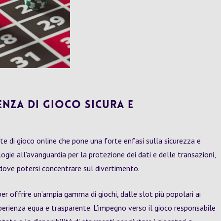
enza di gioco sicura e
nte di gioco online che pone una forte enfasi sulla sicurezza e
ogie all’avanguardia per la protezione dei dati e delle transazioni,
e dove potersi concentrare sul divertimento.
er offrire un’ampia gamma di giochi, dalle slot più popolari ai
esperienza equa e trasparente. L’impegno verso il gioco responsabile