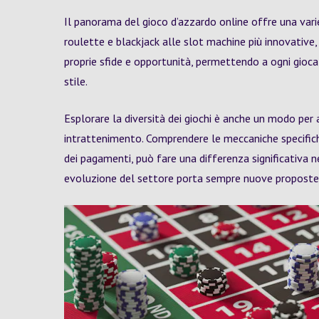
Il panorama del gioco d’azzardo online offre una variet
roulette e blackjack alle slot machine più innovative,
proprie sfide e opportunità, permettendo a ogni giocato
stile.
Esplorare la diversità dei giochi è anche un modo per 
intrattenimento. Comprendere le meccaniche specifiche 
dei pagamenti, può fare una differenza significativa ne
evoluzione del settore porta sempre nuove proposte, 