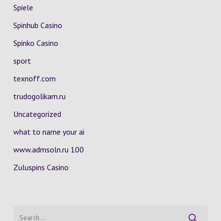
Spiele
Spinhub Casino
Spinko Casino
sport
texnoff.com
trudogolikam.ru
Uncategorized
what to name your ai
www.admsoln.ru 100
Zuluspins Casino