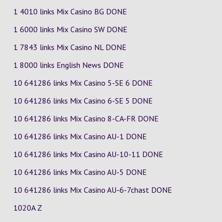
1 4010 links Mix Casino
BG
DONE
1 6000 links Mix Casino
SW
DONE
1 7843 links Mix Casino
NL
DONE
1 8000 links English News DONE
10 641286 links Mix Casino
5-SE
6
DONE
10 641286 links Mix Casino
6-SE
5
DONE
10 641286 links Mix Casino
8-CA-FR
DONE
10 641286 links Mix Casino
AU-1
DONE
10 641286 links Mix Casino
AU-10-11
DONE
10 641286 links Mix Casino
AU-5
DONE
10 641286 links Mix Casino
AU-6-7chast
DONE
1020A Z