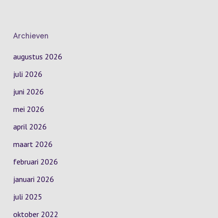
Archieven
augustus 2026
juli 2026
juni 2026
mei 2026
april 2026
maart 2026
februari 2026
januari 2026
juli 2025
oktober 2022