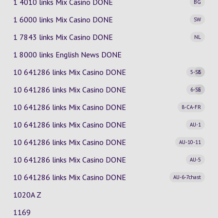
1 4010 links Mix Casino
DONE
BG
1 6000 links Mix Casino
DONE
SW
1 7843 links Mix Casino
DONE
NL
1 8000 links English News DONE
10 641286 links Mix Casino
DONE
5-SE
6
10 641286 links Mix Casino
DONE
6-SE
5
10 641286 links Mix Casino
DONE
8-CA-FR
10 641286 links Mix Casino
DONE
AU-1
10 641286 links Mix Casino
DONE
AU-10-11
10 641286 links Mix Casino
DONE
AU-5
10 641286 links Mix Casino
DONE
AU-6-7chast
1020A Z
1169