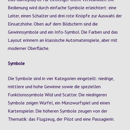
Bedienung wird durch einfache Symbole erleichtert: eine
Leiter, einen Schalter und drei rote Knöpfe zur Auswahl der
Einsatzhöhe. Oben auf dem Bildschirm sind die
Gewinnsymbole und ein Info-Symbol. Die Farben und das
Layout erinnern an klassische Automatenspiele, aber mit
moderner Oberfläche.
Symbole
Die Symbole sind in vier Kategorien eingeteilt: niedrige,
mittlere und hohe Gewinne sowie die speziellen
Funktionssymbole Wild und Scatter. Die niedrigeren
Symbole zeigen Würfel, ein Münzwurfspiel und einen
Kartenspieler. Die höheren Symbole zeugen von der
Thematik: das Flugzeug, der Pilot und eine Passagierin.