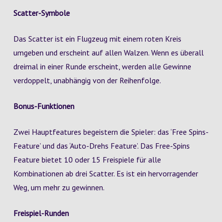
Scatter-Symbole
Das Scatter ist ein Flugzeug mit einem roten Kreis
umgeben und erscheint auf allen Walzen. Wenn es überall
dreimal in einer Runde erscheint, werden alle Gewinne
verdoppelt, unabhängig von der Reihenfolge.
Bonus-Funktionen
Zwei Hauptfeatures begeistern die Spieler: das ‘Free Spins-
Feature’ und das ‘Auto-Drehs Feature’. Das Free-Spins
Feature bietet 10 oder 15 Freispiele für alle
Kombinationen ab drei Scatter. Es ist ein hervorragender
Weg, um mehr zu gewinnen.
Freispiel-Runden