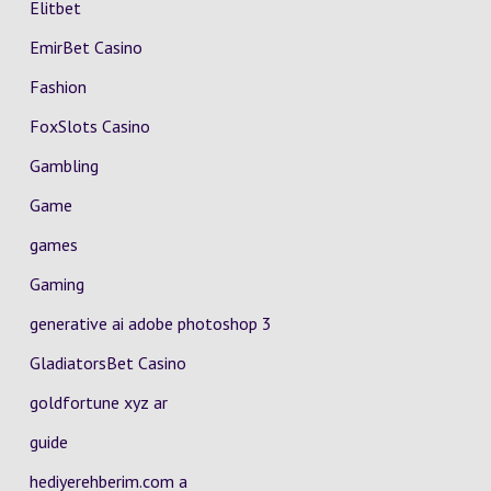
Elitbet
EmirBet Casino
Fashion
FoxSlots Casino
Gambling
Game
games
Gaming
generative ai adobe photoshop 3
GladiatorsBet Casino
goldfortune xyz ar
guide
hediyerehberim.com a