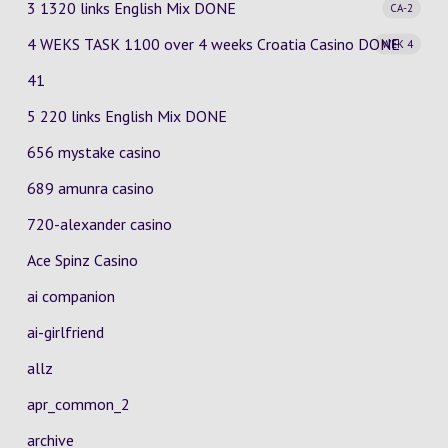
3 1320 links English Mix
DONE
CA-2
4 WEKS TASK 1100 over 4 weeks Croatia Casino
DONE
WEK 4
41
5 220 links English Mix DONE
656 mystake casino
689 amunra casino
720-alexander casino
Ace Spinz Casino
ai companion
ai-girlfriend
allz
apr_common_2
archive