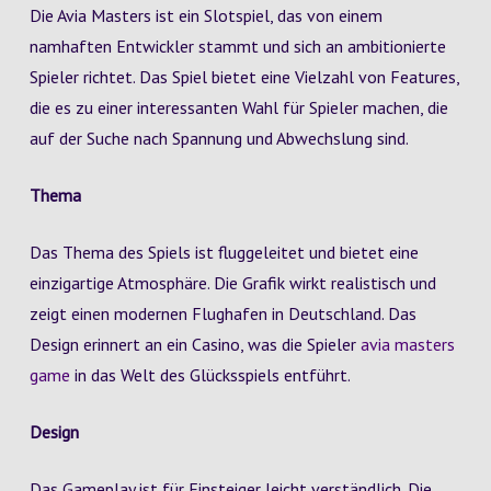
Die Avia Masters ist ein Slotspiel, das von einem
namhaften Entwickler stammt und sich an ambitionierte
Spieler richtet. Das Spiel bietet eine Vielzahl von Features,
die es zu einer interessanten Wahl für Spieler machen, die
auf der Suche nach Spannung und Abwechslung sind.
Thema
Das Thema des Spiels ist fluggeleitet und bietet eine
einzigartige Atmosphäre. Die Grafik wirkt realistisch und
zeigt einen modernen Flughafen in Deutschland. Das
Design erinnert an ein Casino, was die Spieler
avia masters
game
in das Welt des Glücksspiels entführt.
Design
Das Gameplay ist für Einsteiger leicht verständlich. Die