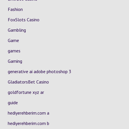
Fashion
FoxSlots Casino
Gambling
Game
games
Gaming
generative ai adobe photoshop 3
GladiatorsBet Casino
goldfortune xyz ar
guide
hediyerehberim.com a
hediyerehberim.com b