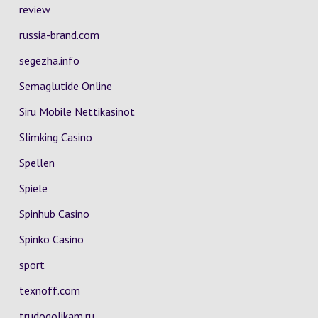
review
russia-brand.com
segezha.info
Semaglutide Online
Siru Mobile Nettikasinot
Slimking Casino
Spellen
Spiele
Spinhub Casino
Spinko Casino
sport
texnoff.com
trudogolikam.ru