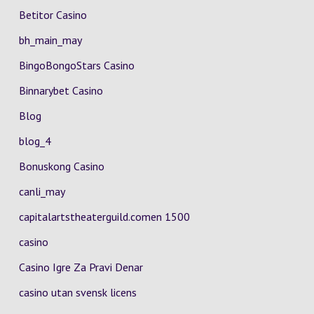
Betitor Casino
bh_main_may
BingoBongoStars Casino
Binnarybet Casino
Blog
blog_4
Bonuskong Casino
canli_may
capitalartstheaterguild.comen 1500
casino
Casino Igre Za Pravi Denar
casino utan svensk licens