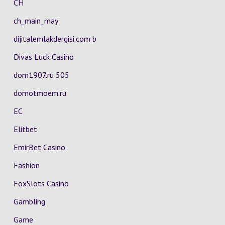
CH
ch_main_may
dijitalemlakdergisi.com b
Divas Luck Casino
dom1907.ru 505
domotmoem.ru
EC
Elitbet
EmirBet Casino
Fashion
FoxSlots Casino
Gambling
Game