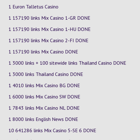
1 Euron Talletus Casino
1 157190 links Mix Casino
1-GR
DONE
1 157190 links Mix Casino
1-HU
DONE
1 157190 links Mix Casino
2-FI
DONE
1 157190 links Mix Casino DONE
1 3000 links + 100 sitewide links Thailand Casino DONE
1 3000 links Thailand Casino DONE
1 4010 links Mix Casino
BG
DONE
1 6000 links Mix Casino
SW
DONE
1 7843 links Mix Casino
NL
DONE
1 8000 links English News DONE
10 641286 links Mix Casino
5-SE
6
DONE