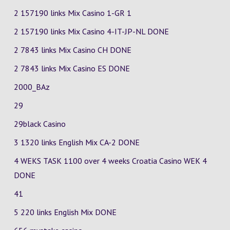
2 157190 links Mix Casino
1-GR
1
2 157190 links Mix Casino
4-IT-JP-NL
DONE
2 7843 links Mix Casino
CH
DONE
2 7843 links Mix Casino
ES
DONE
2000_BAz
29
29black Casino
3 1320 links English Mix
CA-2
DONE
4 WEKS TASK 1100 over 4 weeks Croatia Casino
WEK 4
DONE
41
5 220 links English Mix DONE