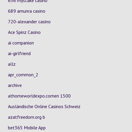
656 mystake casino
689 amunra casino
720-alexander casino
Ace Spinz Casino
ai companion
ai-girlfriend
allz
apr_common_2
archive
athomeworldexpo.comen 1500
Ausländische Online Casinos Schweiz
azatfreedom.org b
bet365 Mobile App