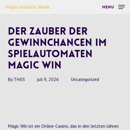
Skip
Menu
to
main
Der Zauber der
content
Gewinnchancen im
Spielautomaten
Magic Win
By
THIJS
juli 9, 2026
Uncategorized
Magic Win ist ein Online-Casino, das in den letzten Jahren