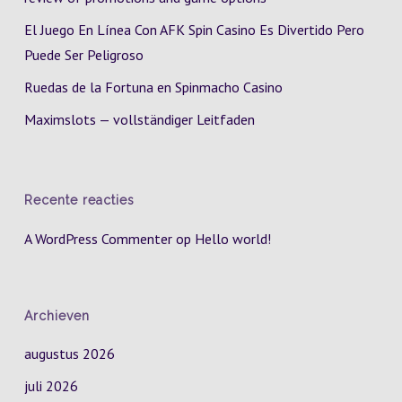
El Juego En Línea Con AFK Spin Casino Es Divertido Pero
Puede Ser Peligroso
Ruedas de la Fortuna en Spinmacho Casino
Maximslots — vollständiger Leitfaden
Recente reacties
A WordPress Commenter
op
Hello world!
Archieven
augustus 2026
juli 2026