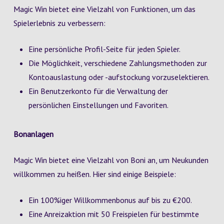
Magic Win bietet eine Vielzahl von Funktionen, um das
Spielerlebnis zu verbessern:
Eine persönliche Profil-Seite für jeden Spieler.
Die Möglichkeit, verschiedene Zahlungsmethoden zur
Kontoauslastung oder -aufstockung vorzuselektieren.
Ein Benutzerkonto für die Verwaltung der
persönlichen Einstellungen und Favoriten.
Bonanlagen
Magic Win bietet eine Vielzahl von Boni an, um Neukunden
willkommen zu heißen. Hier sind einige Beispiele:
Ein 100%iger Willkommenbonus auf bis zu €200.
Eine Anreizaktion mit 50 Freispielen für bestimmte