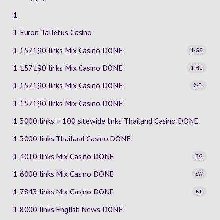
1
1 Euron Talletus Casino
1 157190 links Mix Casino
DONE
1-GR
1 157190 links Mix Casino
DONE
1-HU
1 157190 links Mix Casino
DONE
2-FI
1 157190 links Mix Casino DONE
1 3000 links + 100 sitewide links Thailand Casino DONE
1 3000 links Thailand Casino DONE
1 4010 links Mix Casino
DONE
BG
1 6000 links Mix Casino
DONE
SW
1 7843 links Mix Casino
DONE
NL
1 8000 links English News DONE