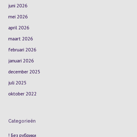
juni 2026
mei 2026
april 2026
maart 2026
februari 2026
januari 2026
december 2025
juli 2025
oktober 2022
Categorieën
! Без рубрики