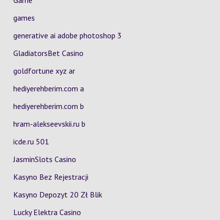
Game
games
generative ai adobe photoshop 3
GladiatorsBet Casino
goldfortune xyz ar
hediyerehberim.com a
hediyerehberim.com b
hram-alekseevskii.ru b
icde.ru 501
JasminSlots Casino
Kasyno Bez Rejestracji
Kasyno Depozyt 20 Zł Blik
Lucky Elektra Casino