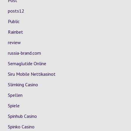
Post
posts12
Public
Rainbet
review
russia-brand.com
Semaglutide Online
Siru Mobile Nettikasinot
Slimking Casino
Spellen
Spiele
Spinhub Casino
Spinko Casino