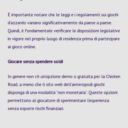
È importante notare che le leggi e i regolamenti sui giochi
d’azzardo variano significativamente da paese a paese.
Quindi, è fondamentale verificare le disposizioni legislative
in vigore nel proprio luogo di residenza prima di partecipare
ai gioco online.
Giocare senza spendere soldi
In genere non c’è un’opzione demo o gratuita per la Chicken
Road, a meno che il sito web dell’anteropodi giochi
disponga di una modalità “non monetaria”. Queste opzioni
permettono al giocatore di sperimentare l’esperienza
senza esporre rischi finanziari.