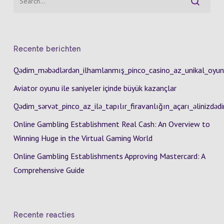
Recente berichten
Qədim_məbədlərdən_ilhamlanmış_pinco_casino_az_unikal_oyun
Aviator oyunu ile saniyeler içinde büyük kazançlar
Qədim_sərvət_pinco_az_ilə_tapılır_firavanlığın_açarı_əlinizdədi
Online Gambling Establishment Real Cash: An Overview to
Winning Huge in the Virtual Gaming World
Online Gambling Establishments Approving Mastercard: A
Comprehensive Guide
Recente reacties