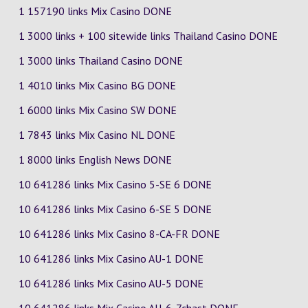
1 157190 links Mix Casino DONE
1 3000 links + 100 sitewide links Thailand Casino DONE
1 3000 links Thailand Casino DONE
1 4010 links Mix Casino
BG
DONE
1 6000 links Mix Casino
SW
DONE
1 7843 links Mix Casino
NL
DONE
1 8000 links English News DONE
10 641286 links Mix Casino
5-SE
6
DONE
10 641286 links Mix Casino
6-SE
5
DONE
10 641286 links Mix Casino
8-CA-FR
DONE
10 641286 links Mix Casino
AU-1
DONE
10 641286 links Mix Casino
AU-5
DONE