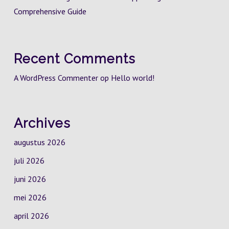
Comprehensive Guide
Recent Comments
A WordPress Commenter
op
Hello world!
Archives
augustus 2026
juli 2026
juni 2026
mei 2026
april 2026