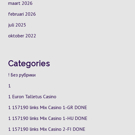
maart 2026
februari 2026
juli 2025
oktober 2022
Categories
! Без рубрики
1
1 Euron Talletus Casino
1 157190 links Mix Casino
1-GR
DONE
1 157190 links Mix Casino
1-HU
DONE
1 157190 links Mix Casino
2-FI
DONE