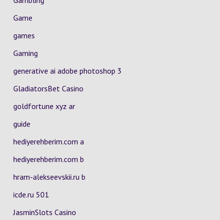
Gambling
Game
games
Gaming
generative ai adobe photoshop 3
GladiatorsBet Casino
goldfortune xyz ar
guide
hediyerehberim.com a
hediyerehberim.com b
hram-alekseevskii.ru b
icde.ru 501
JasminSlots Casino