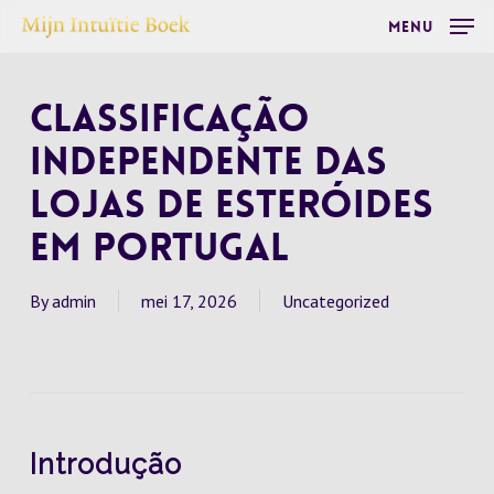
Skip
Menu
to
main
Classificação
content
Independente das
Lojas de Esteróides
em Portugal
By
admin
mei 17, 2026
Uncategorized
Introdução