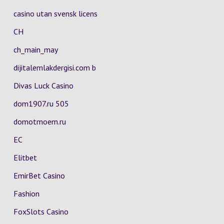
casino utan svensk licens
CH
ch_main_may
dijitalemlakdergisi.com b
Divas Luck Casino
dom1907.ru 505
domotmoem.ru
EC
Elitbet
EmirBet Casino
Fashion
FoxSlots Casino