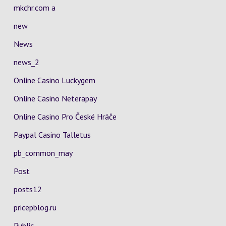
mkchr.com a
new
News
news_2
Online Casino Luckygem
Online Casino Neterapay
Online Casino Pro České Hráče
Paypal Casino Talletus
pb_common_may
Post
posts12
pricepblog.ru
Public