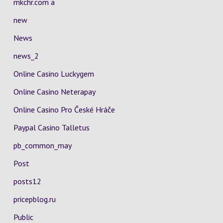
mkchr.com a
new
News
news_2
Online Casino Luckygem
Online Casino Neterapay
Online Casino Pro České Hráče
Paypal Casino Talletus
pb_common_may
Post
posts12
pricepblog.ru
Public