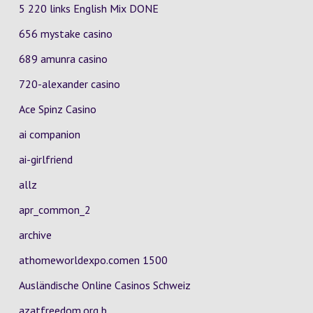
5 220 links English Mix DONE
656 mystake casino
689 amunra casino
720-alexander casino
Ace Spinz Casino
ai companion
ai-girlfriend
allz
apr_common_2
archive
athomeworldexpo.comen 1500
Ausländische Online Casinos Schweiz
azatfreedom.org b