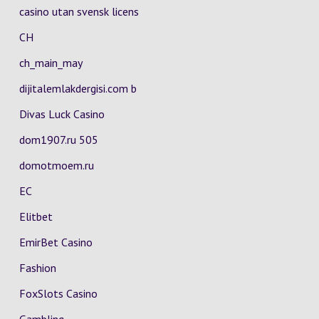
casino utan svensk licens
CH
ch_main_may
dijitalemlakdergisi.com b
Divas Luck Casino
dom1907.ru 505
domotmoem.ru
EC
Elitbet
EmirBet Casino
Fashion
FoxSlots Casino