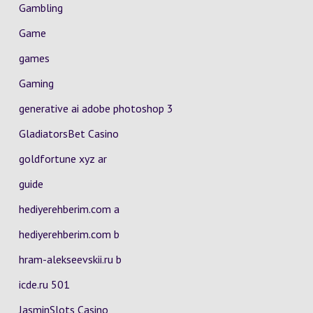
Gambling
Game
games
Gaming
generative ai adobe photoshop 3
GladiatorsBet Casino
goldfortune xyz ar
guide
hediyerehberim.com a
hediyerehberim.com b
hram-alekseevskii.ru b
icde.ru 501
JasminSlots Casino