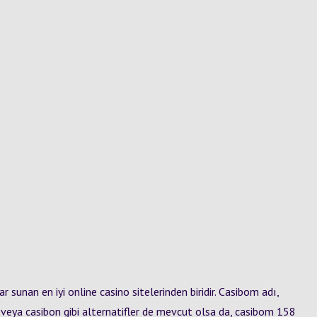
r sunan en iyi online casino sitelerinden biridir. Casibom adı,
m veya casibon gibi alternatifler de mevcut olsa da, casibom 158