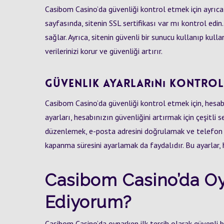
Casibom Casino’da güvenliği kontrol etmek için ayrıca
sayfasında, sitenin SSL sertifikası var mı kontrol edin. 
sağlar. Ayrıca, sitenin güvenli bir sunucu kullanıp kul
verilerinizi korur ve güvenliği artırır.
Güvenlik Ayarlarını Kontrol
Casibom Casino’da güvenliği kontrol etmek için, hesab
ayarları, hesabınızın güvenliğini artırmak için çeşitli 
düzenlemek, e-posta adresini doğrulamak ve telefon 
kapanma süresini ayarlamak da faydalıdır. Bu ayarlar, h
Casibom Casino’da O
Ediyorum?
Casibom Casino’da oynarken ilk tercih olarak güvenli 