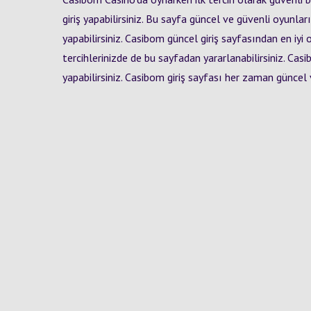
giriş yapabilirsiniz. Bu sayfa güncel ve güvenli oyunlar
yapabilirsiniz. Casibom güncel giriş sayfasından en iyi
tercihlerinizde de bu sayfadan yararlanabilirsiniz. Casi
yapabilirsiniz. Casibom giriş sayfası her zaman güncel 