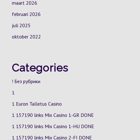
maart 2026
februari 2026
juli 2025
oktober 2022
Categories
! Без рубрики
1
1 Euron Talletus Casino
1 157190 links Mix Casino
1-GR
DONE
1 157190 links Mix Casino
1-HU
DONE
1 157190 links Mix Casino
2-FI
DONE